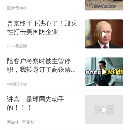
旧梦留声机
普京终于下决心了！毁灭
性打击美国防企业
打小我就醜
陪客户考察时被主管停
职，我转身订了高铁票。
2小时后总监急疯了：12
牛锅巴小钒
亿合同没你根本签不了
讲真，是球网先动手
的！！！
新媒体
39跟贴