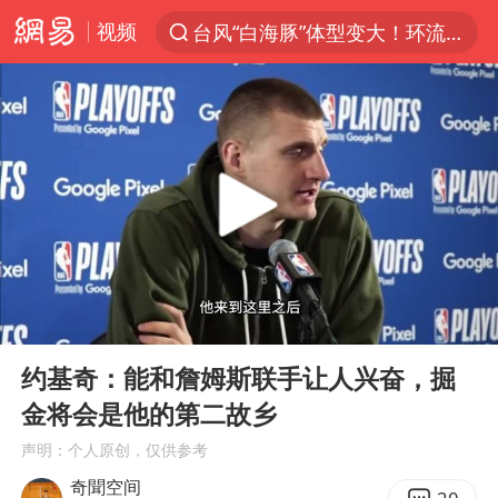
视频
台风“白海豚”体型变大！环流面积接近13个浙江那么大
上半年我国机械工业经济运行稳中有进
汪峰阻止14岁女儿买大牌
女子开一天一夜空调后二氧化碳中毒
王力宏演唱会黄牛带观众藏匿被查获
官方通报教师招聘笔试前13名被淘汰
泰国校园枪击案死亡人数升至7人
00:00
00:41
陕西省委书记赶赴柞水县杏坪镇
Play
Ent
full
女孩摆摊卖菌子时收到北大通知书
约基奇：能和詹姆斯联手让人兴奋，掘
金将会是他的第二故乡
改名后的“青海拉面”店
声明：个人原创，仅供参考
广岛核爆81周年央视播《奥本海默》
奇聞空间