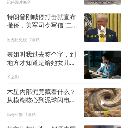
记得那片海辛
特朗普刚喊停打击就宣布
撤侨，美军司令写信“二选
一”，伊朗这回还会上当
附允历史观
2跟贴
吗？
表姐叫我过去签个字，到
地方才知道是给她女儿婚
房做无限连带担保
术之影
木星内部究竟藏着什么？
从模糊核心到泥球闪电，
重塑太阳系起源
冯哥科普
1跟贴