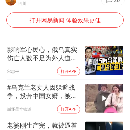
四川宜宾市高县发生4.9级地震
20
四川
河南某医院2.33亿工程串标案细节披露
打开网易新闻 体验效果更佳
男子杀人后逃进深山21年活得像野人
立秋的仪式感
公司“上四休三”但要降薪1000元
影响军心民心，俄乌真实
A股收盘：三大指数均涨超1%
伤亡人数不足为外人道，
细思极恐
朱雨玲晋级WTT横滨冠军赛女单八强
宋忠平
打开APP
如何把百年大党建设得更加坚强有力？
#乌克兰老丈人因躲避战
争，投奔中国女婿，被眼
前城市繁荣震惊
崩坏星穹铁道
打开APP
老婆刚生产完，就被逼着