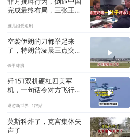
菲方挑衅行为，倒逼中国
完成最终布局，三张王牌
现身黄岩岛
雅儿姐爱追剧
空袭伊朗的刀都举起来
了，特朗普凌晨三点突然
喊停
铁甲雄狮
歼15T双机硬杠四美军
机，一句话令对方飞行员
无言以对
遨游新世界
1跟贴
莫斯科炸了，克宫集体失
声了