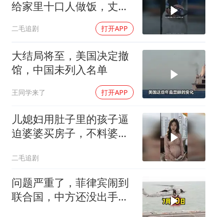
给家里十口人做饭，丈夫
傻眼了！
二毛追剧
打开APP
大结局将至，美国决定撤
馆，中国未列入名单
王同学来了
打开APP
儿媳妇用肚子里的孩子逼
迫婆婆买房子，不料婆婆
的做法绝了！
二毛追剧
问题严重了，菲律宾闹到
联合国，中方还没出手，
东盟两国先出手了