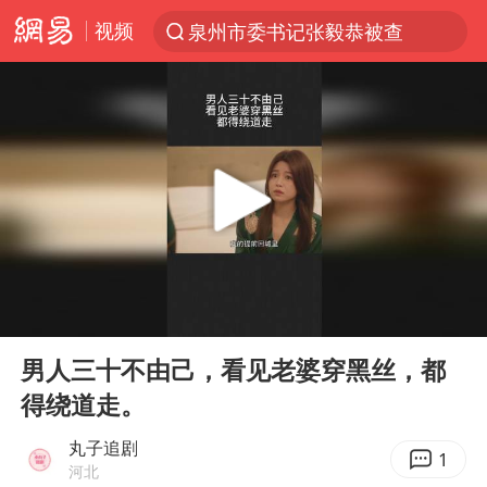
视频
泉州市委书记张毅恭被查
“电影+”如何激发千亿级消费新活力？
台风白海豚已进入24小时警戒线
全球首个长时储能一体化产业园量产
名创优品回应女子吐槽内裤质量差
中巨芯：上半年归母净利润1405.77万元
四川宜宾市高县4.9级地震致1人死亡
00:00
00:50
中国女篮70-67险胜尼日利亚女篮
Play
Ent
full
上海：台风白海豚或将带来龙卷风
男人三十不由己，看见老婆穿黑丝，都
得绕道走。
U17国足点球大战淘汰河床晋级决赛
秋天的第一杯奶茶到底有多火
丸子追剧
1
河北