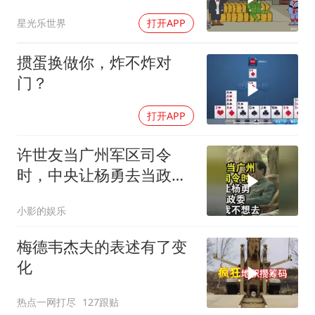
星光乐世界
打开APP
掼蛋换做你，炸不炸对
门？
打开APP
许世友当广州军区司令
时，中央让杨勇去当政
委，杨勇说：我不想去
小影的娱乐
梅德韦杰夫的表述有了变
化
热点一网打尽
127跟贴