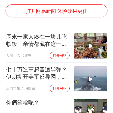
国防部：中国军队坚决反制任何闹海挑衅图谋
百花奖开幕式
打开网易新闻 体验效果更佳
国乒男单横滨冠军赛全军覆没
胡彦斌获《歌手2026》歌王
周末一家人凑在一块儿吃
东航：国内客票提前14天免费退改
顿饭，亲情都藏在这一饭
38岁演员求职万岁山NPC成功
一菜里
乡间小徐
5跟贴
打开APP
“今天得有40℃了吧 为啥还不预警”
夯实基础开新局
七十万造高超音速导弹？
伊朗撕开美军反导网，炸
出中国工业底牌
王同学来了
4跟贴
打开APP
你俩笑啥呢？