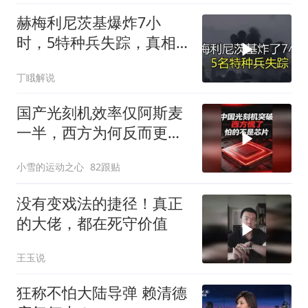
赫梅利尼茨基爆炸7小
时，5特种兵失踪，真相
远超想象
丁睋解说
国产光刻机效率仅阿斯麦
一半，西方为何反而更
慌？
小雪的运动之心
82跟贴
没有变戏法的捷径！真正
的大佬，都在死守价值
王玉说
狂称不怕大陆导弹 赖清德