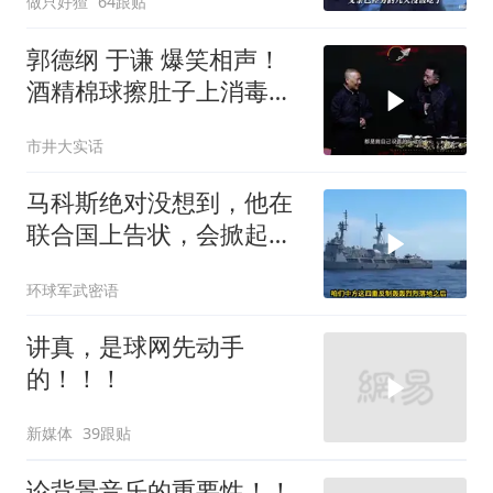
做只好猹
64跟贴
郭德纲 于谦 爆笑相声！
酒精棉球擦肚子上消毒，
拿云南白药擦刀，是不是
市井大实话
擦反了？
马科斯绝对没想到，他在
联合国上告状，会掀起中
方的4重反制
环球军武密语
讲真，是球网先动手
的！！！
新媒体
39跟贴
论背景音乐的重要性！！