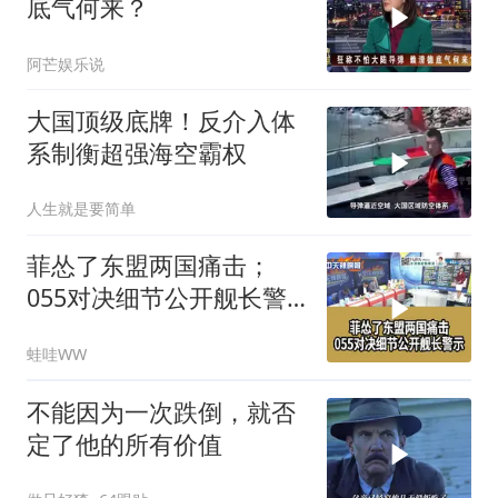
底气何来？
阿芒娱乐说
大国顶级底牌！反介入体
系制衡超强海空霸权
人生就是要简单
菲怂了东盟两国痛击；
055对决细节公开舰长警
示｜帅化民.孙大千.谢寒
蛙哇WW
冰｜辣晚报20260805
不能因为一次跌倒，就否
定了他的所有价值