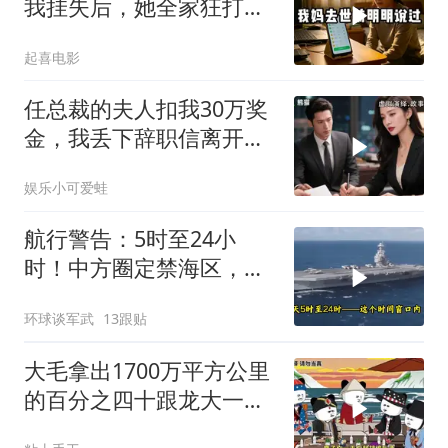
我挂失后，她全家狂打
200个电话
起喜电影
任总裁的夫人扣我30万奖
金，我丢下辞职信离开，
当晚她慌忙问：甲方只和
娱乐小可爱蛙
你签约
航行警告：5时至24小
时！中方圈定禁海区，美
航母紧急后撤，黄岩岛主
环球谈军武
13跟贴
权已定
大毛拿出1700万平方公里
的百分之四十跟龙大一起
开发[震惊][震惊]