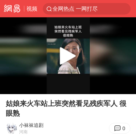
视频
全网热点 一网打尽
00:00
00:00
Play
Ent
full
姑娘来火车站上班突然看见残疾军人 很
眼熟
小袜袜追剧
0
河南