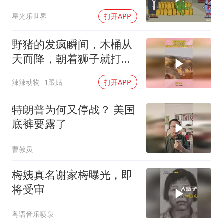
星光乐世界
打开APP
野猪的发疯瞬间，木桶从
天而降，朝着狮子就打去
知道自己玩大了
辣辣动物
1跟贴
打开APP
特朗普为何又停战？ 美国
底裤要露了
曹教员
梅姨真名谢家梅曝光，即
将受审
粤语音乐喷泉