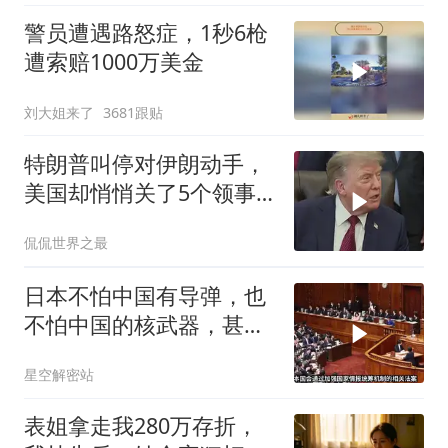
警员遭遇路怒症，1秒6枪
遭索赔1000万美金
刘大姐来了
3681跟贴
特朗普叫停对伊朗动手，
美国却悄悄关了5个领事
馆，这才是真问题
侃侃世界之最
日本不怕中国有导弹，也
不怕中国的核武器，甚至
不怕中国的稀土制裁
星空解密站
表姐拿走我280万存折，