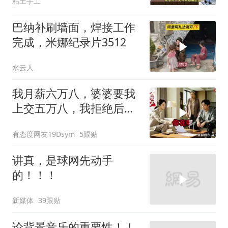
粘土手工
巴纳补刷墙面，焊接工作
完成，米娜纪录片3512
水云人
我月薪六万八，婆婆要我
上交五万八，我拒绝后她
换了门锁，12天后我决意
有态度网友19Dsym
5跟贴
离婚
讲真，是球网先动手
的！！！
新媒体
39跟贴
论背景音乐的重要性！！