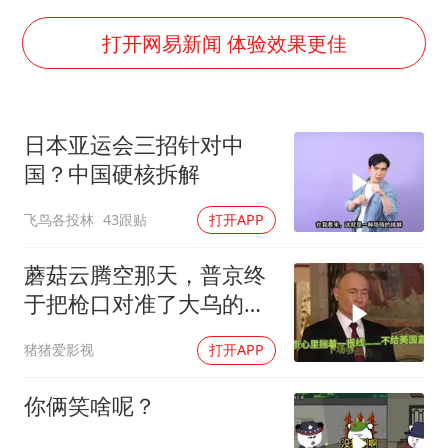
打开网易新闻 体验效果更佳
日本亚运会三招针对中
国？中国硬核拆解
飞鸟各投林
43跟贴
打开APP
蘑菇云腾空那天，普京终
于把枪口对准了大乌的军
火库
猪猪爱影视
打开APP
你俩笑啥呢？