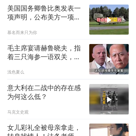
美国国务卿鲁比奥发表一
项声明，公布美方一项重
要决定
慕名而来只为你
毛主席宴请赫鲁晓夫，指
着三只海参一语双关，赫
鲁晓夫听完直冒汗
浅色夏么
意大利在二战中的存在感
为何这么低？
马克文史观
女儿彩礼全被母亲拿走，