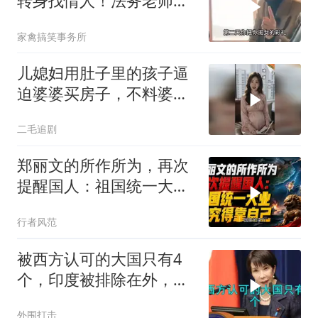
转身找情人！法务老师硬
核介入讨回公道！
家禽搞笑事务所
儿媳妇用肚子里的孩子逼
迫婆婆买房子，不料婆婆
的做法绝了！
二毛追剧
郑丽文的所作所为，再次
提醒国人：祖国统一大
业，终究得靠自己！
行者风范
被西方认可的大国只有4
个，印度被排除在外，为
何只能算准大国？
外围打击