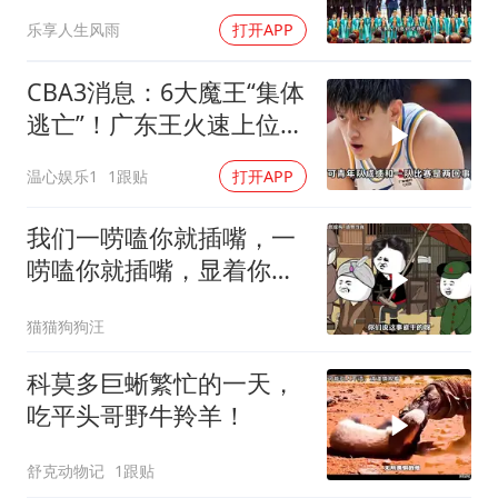
乐享人生风雨
打开APP
CBA3消息：6大魔王“集体
逃亡”！广东王火速上位，
王牌锋线回归
温心娱乐1
1跟贴
打开APP
我们一唠嗑你就插嘴，一
唠嗑你就插嘴，显着你
了？
猫猫狗狗汪
科莫多巨蜥繁忙的一天，
吃平头哥野牛羚羊！
舒克动物记
1跟贴