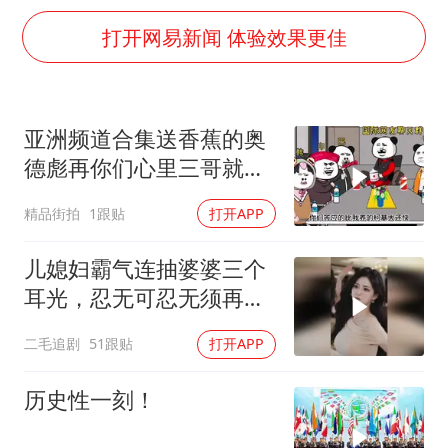
改名后的“青海拉面”店
打开网易新闻 体验效果更佳
命案逃犯躲进深山21年活得像野人
广岛核爆81周年央视播《奥本海默》
全球百万人“花钱干农活”
亚洲频道合集送香蕉的奥
DeepSeek投资宇树科技意味什么
德彪再你们心里三哥就是
东方之约 相约未来
这种人吗
精品街拍
1跟贴
打开APP
儿媳妇霸气连抽婆婆三个
耳光，忍无可忍无须再
忍，太解气了！
二毛追剧
51跟贴
打开APP
历史性一刻！