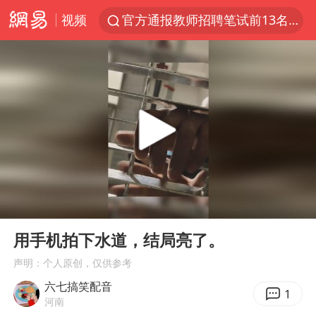
视频
官方通报教师招聘笔试前13名被淘汰
河南撤回“领导带薪错峰休假”通知
泰国枪击案凶手先杀祖父母后行凶
台风“白海豚”体型变大！环流面积接近13个浙江那么大
泰国校园枪击案死亡人数升至7人
东航新规：提前14天可免费退改签
国防部：坚决反制任何闹海挑衅图谋
00:00
00:18
四川宜宾地震网友称睡觉被摇醒
Play
Ent
full
曝美拒绝乌增购“爱国者”导弹请求
用手机拍下水道，结局亮了。
陕西省委书记赶赴柞水县杏坪镇
声明：个人原创，仅供参考
六七搞笑配音
女孩摆摊卖菌子时收到北大通知书
1
河南