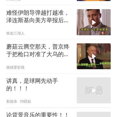
难怪伊朗导弹越打越准，
泽连斯基向美方举报后，
特朗普宣布不打了
铁血江湖人
蘑菇云腾空那天，普京终
于把枪口对准了大乌的军
火库
猪猪爱影视
讲真，是球网先动手
的！！！
新媒体
39跟贴
论背景音乐的重要性！！