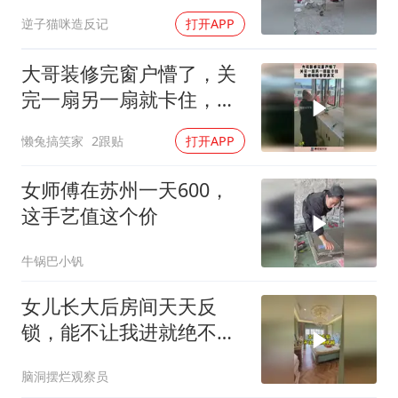
块搞定露台 露
逆子猫咪造反记
打开APP
大哥装修完窗户懵了，关
完一扇另一扇就卡住，装
修烦恼非常真实！
懒兔搞笑家
2跟贴
打开APP
女师傅在苏州一天600，
这手艺值这个价
牛锅巴小钒
女儿长大后房间天天反
锁，能不让我进就绝不让
我进，有没有同款女
脑洞摆烂观察员