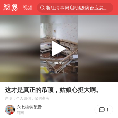
视频
浙江海事局启动Ⅰ级防台应急响应
“电影+”如何激发千亿级消费新活力？
泰国初中生饮弹自尽前开了26枪
河南南阳低保户为何背上40万元贷款
预计“白海豚”明晚将在浙江舟山到福建福鼎一带沿海登陆
用AI造出新病毒意味着什么
美股创4月份以来最大单周涨幅
00:00
00:09
实时追踪台风白海豚
Play
Ent
full
俄黑客称掌握北约直接参与袭俄证据
这才是真正的吊顶，姑娘心挺大啊。
中方回应美国对多晶硅加征关税
声明：个人原创，仅供参考
六七搞笑配音
女子被狗舔脚确诊三级暴露 医生回应
1
河南