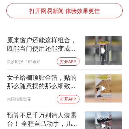
光伏八巨头签署“不低于成本价”倡议
打开网易新闻 体验效果更佳
泰国校园枪击事件已致8死30余伤
浙江台州：市民非必要不外出
福建省泉州市委书记张毅恭接受纪律审查和监察调查
原来窗户还能这样组合，
“中国蔬菜之乡”最高温达41.8℃
既能当门使用还能变成半
2名小孩玩手机低头幅度近乎折叠
截窗，网友：很适合一楼
星沙时报
165跟贴
打开APP
的房子
美参院通过一项对俄能源领域制裁法案
女子给棚顶贴金箔，贴的
夯实基础开新局
那么随意摆的那么细致，
感觉很容易脱落
大眼猫侃世界
打开APP
预算不足千万别请人装露
台！ 全程自己动手，几千