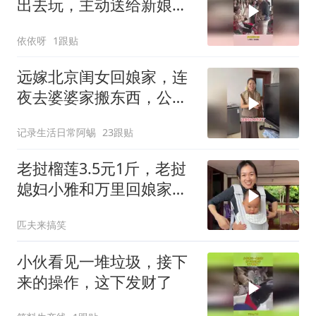
出去玩，主动送给新娘包
包
依依呀
1跟贴
远嫁北京闺女回娘家，连
夜去婆婆家搬东西，公公
笑她像贼
记录生活日常阿蜴
23跟贴
老挝榴莲3.5元1斤，老挝
媳妇小雅和万里回娘家实
现榴莲自由
匹夫来搞笑
小伙看见一堆垃圾，接下
来的操作，这下发财了