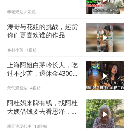
退休金有多少钱？
养老规划罗姐说
涛哥与花姐的挑战，起货
你们更喜欢谁的作品
乡村小芳
1跟贴
上海阿姐白茅岭长大，吃
过不少苦，退休金4300
元，全交给母亲
天气观察站
4跟贴
阿杜妈来牌有钱，找阿杜
大姨借钱要去看恩泽，看
阿杜大姨怎么收拾她
黑哥讲现代史
18跟贴