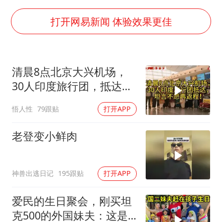
暑期研学游升温 在旅途中增长知识
国足U17与阿森纳决赛取消 并列冠军
打开网易新闻 体验效果更佳
猫咪过火把节被抹成黑猫
宝妈给四胞胎取名平安喜乐
清晨8点北京大兴机场，
构建更高水平的全民健身公共服务体系
30人印度旅行团，抵达，
BLG经理辟谣Bin离队
坦言不愿再返程！
悟人性
79跟贴
打开APP
总书记点赞的非遗苗绣焕发新生机
老登变小鲜肉
神兽出逃日记
195跟贴
打开APP
爱民的生日聚会，刚买坦
克500的外国妹夫：这是