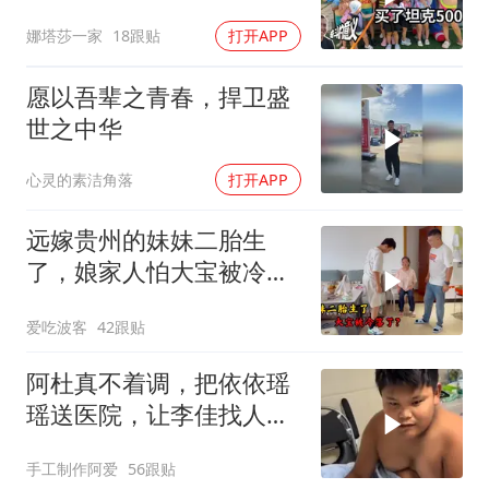
我奋斗的意义！
娜塔莎一家
18跟贴
打开APP
愿以吾辈之青春，捍卫盛
世之中华
心灵的素洁角落
打开APP
远嫁贵州的妹妹二胎生
了，娘家人怕大宝被冷
落，买礼物讨欢喜
爱吃波客
42跟贴
阿杜真不着调，把依依瑶
瑶送医院，让李佳找人看
孩子吧！
手工制作阿爱
56跟贴