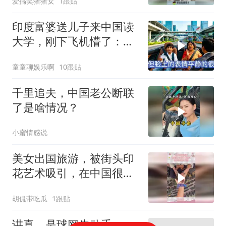
爱搞笑猪猪女
1跟贴
印度富婆送儿子来中国读
大学，刚下飞机懵了：这
真是中国吗？
童童聊娱乐啊
10跟贴
千里追夫，中国老公断联
了是啥情况？
小蜜情感说
美女出国旅游，被街头印
花艺术吸引，在中国很少
见到
胡侃带吃瓜
1跟贴
讲真，是球网先动手