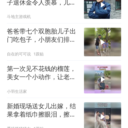
子退休金令人羡慕，儿子
36不结婚，我不急
斗地主游戏机
爸爸带七个双胞胎儿子出
门吃包子，小朋友们排队
整齐快乐出行真棒
自在的可可说
1跟贴
第一次见不花钱的榴莲，
美女一个小动作，让老板
欲哭无泪！
小羽生活家
新婚现场送女儿出嫁，结
果拿着纸巾擦眼泪，擦到
了新娘口红上！