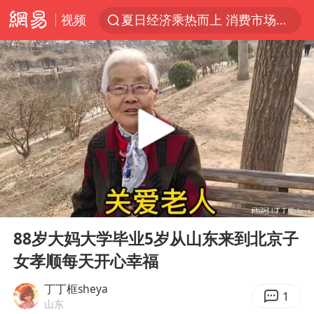
视频
夏日经济乘热而上 消费市场向新而行
于东来回应胖东来近25年老店年底关闭
以拒绝“和平委员会”的加沙和平计划
浙江省甬江发生2026年第1号洪水
全球最大级别运输船通过长江大桥
白海豚北上或致京津冀暴雨
上海全力守护市民“菜篮子”
00:00
05:17
上门女婿出轨女邻居多年被判重婚罪
Play
Ent
full
香港刷新1884年以来最高气温纪录
88岁大妈大学毕业5岁从山东来到北京子
女孝顺每天开心幸福
美将每月供乌爱国者拦截导弹
《龙餐馆》 冲奖
丁丁框sheya
1
山东