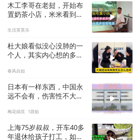
木工李哥在老挝，开始布
置奶茶小店，米米看到会
不会后悔
生活英英乐
杜大娘看似没心没肺的一
个人，其实内心想的多，
比谁都明白！
春风自如
日本有一样东西，中国永
远不会有，伤害性不大侮
辱性极强
梅花搞笑
1跟贴
上海75岁叔叔，开车40多
年退休给孩子打工，如今