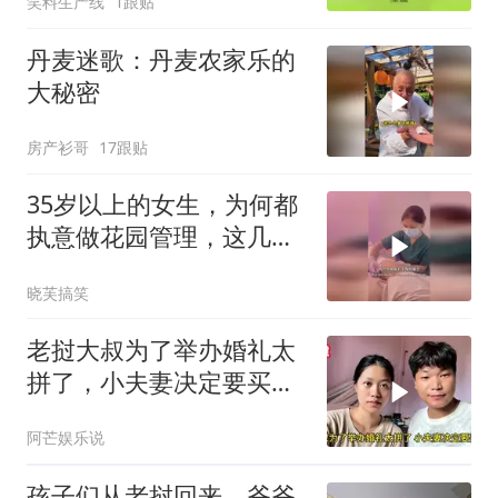
笑料生产线
1跟贴
丹麦迷歌：丹麦农家乐的
大秘密
房产衫哥
17跟贴
35岁以上的女生，为何都
执意做花园管理，这几点
才是真相
晓芙搞笑
老挝大叔为了举办婚礼太
拼了，小夫妻决定要买
车，丈母娘不敢相信
阿芒娱乐说
孩子们从老挝回来，爷爷