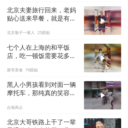
北京夫妻旅行回来，老妈
贴心送来早餐，就是有点
糊
北京魁子一家人
25跟贴
七个人在上海的和平饭
店，吃一顿饭需要花多少
钱？
唐哥美食
79跟贴
黑人小男孩看到对面一辆
摩托车，那纯真的笑容亮
了！
台海风云
北京大哥铁路上干了一辈