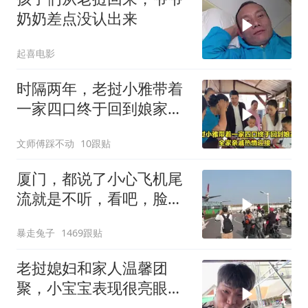
奶奶差点没认出来
起喜电影
时隔两年，老挝小雅带着
一家四口终于回到娘家，
全家亲戚热情迎接
文师傅踩不动
10跟贴
厦门，都说了小心飞机尾
流就是不听，看吧，脸都
打肿了
暴走兔子
1469跟贴
老挝媳妇和家人温馨团
聚，小宝宝表现很亮眼，
丈母娘梦想成真了！