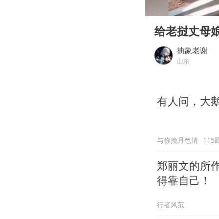
00:00
Play
给老挝丈母
抽象老谢
山东
有人问，大
与你挽月色清
115
郑丽文的所
得靠自己！
行者风范