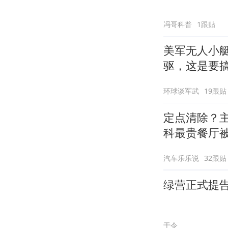
冯哥科普
1跟贴
美军无人小艇
驱，这是要
环球谈军武
19跟贴
定点清除？
科最贵餐厅
汽车乐乐说
32跟贴
绿营正式提
于令