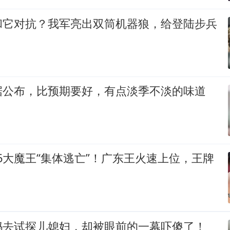
和它对抗？我军亮出双筒机器狼，给登陆步兵
据公布，比预期要好，有点淡季不淡的味道
：6大魔王“集体逃亡”！广东王火速上位，王牌
妈去试探儿媳妇，却被眼前的一幕吓傻了！