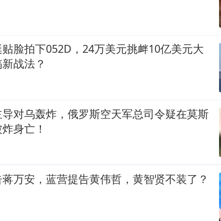
贴脸拍下052D，24万美元挑衅10亿美元大
搞新战法？
主导对乌轰炸，俄罗斯空天军总司令疑在莫斯
被炸身亡！
告蒋万安，蓝营提告黄伟哲，黄智贤不装了？