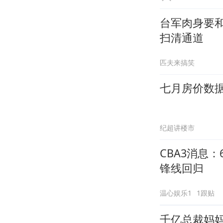
台军肉身要
扫清通道
匹夫来搞笑
七月房价数
纪超讲楼市
CBA3消息
锋线回归
温心娱乐1
1跟贴
千亿总裁妈