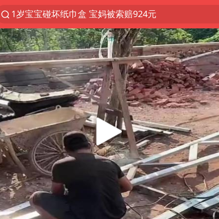
1岁宝宝碰坏纸巾盒 宝妈被索赔924元
以“新”破局 首发经济点亮城市消费活力
Meta被判支付5.67亿美元
台风白海豚逼近 暴雨大暴雨来袭
47岁妈妈突然产女 26岁女儿：很震惊
阿根廷足协发文力挺因凡蒂诺
中国稀土盘中涨停
A股开盘：民爆、CPO等概念走强
日本广岛民众举行游行反对政府行径
21楼高空抛物嫌疑人被拘留
男子杀人后逃进深山21年活得像野人