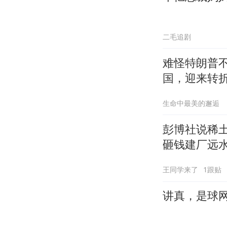
二毛追剧
难怪特朗普
国，迎来转
生命中最美的邂逅
彭博社说稀
砸钱建厂远
王同学来了
1跟贴
讲真，是球