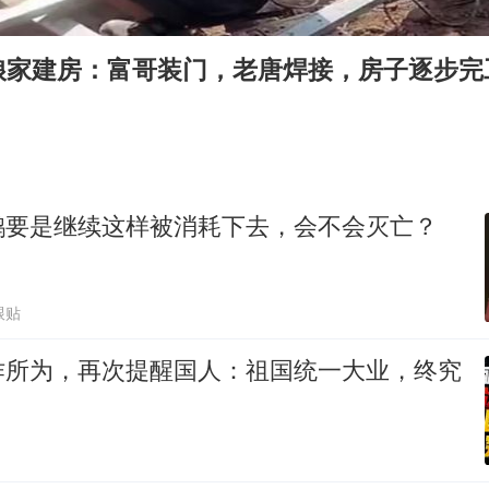
日韩股市高开跳水 SK海力士下挫转跌
台风白海豚最新路径研判来了
娘家建房：富哥装门，老唐焊接，房子逐步完
OpenAI为免费用户升级GPT-5.6 Luna
船舶避风项目停工 多地全力防台风
我国编制完成新版全月地质图
“深圳地面沉降致车辆损坏”不实
鹅要是继续这样被消耗下去，会不会灭亡？
男子结婚8年发现3个女儿均非亲生
奋进开新局 实干挑大梁
跟贴
作所为，再次提醒国人：祖国统一大业，终究