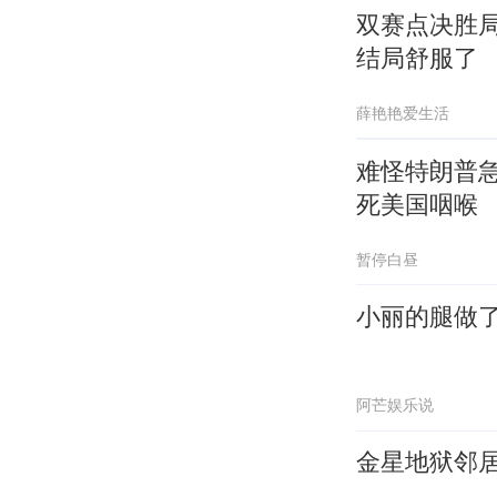
双赛点决胜
结局舒服了
薛艳艳爱生活
难怪特朗普
死美国咽喉
暂停白昼
小丽的腿做
阿芒娱乐说
金星地狱邻