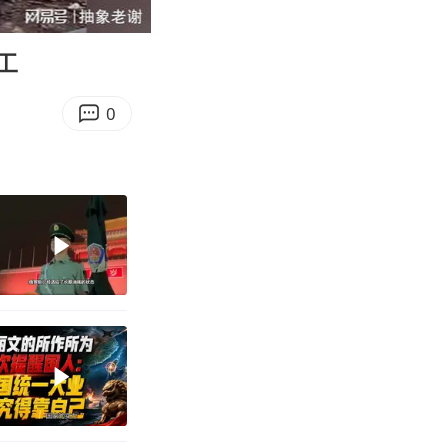
18:54
Enter
fullscreen
工
0