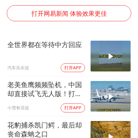
茅台部分直营店飞天茅台提价
白海豚将正面袭击贯穿浙江
打开网易新闻 体验效果更佳
酒店回应车内过夜被收150元
黄金牛市回来了吗
全世界都在等待中方回应
杭州全市有序停课
乐享全民健身 共筑健康中国
汽车乐乐说
打开APP
老美鱼鹰频频坠机，中国
却直接试飞无人版！打着
民用旗号暗藏军备底牌
小雪有话说
打开APP
花豹捕杀凯门鳄，最后却
丧命森蚺之口