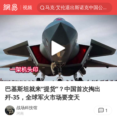
视频
马克·艾伦退出斯诺克中国公开赛
新疆优化调整景区内自驾服务费
上四休三，但降薪1000元，你接受吗？
WTT瑞典大满贯女单签表出炉
情侣平潭拍日出坠崖1死1伤
36岁男演员成景区NPC后人气爆棚
全民健身事业高质量发展
00:00
06:13
台当局重金为“台独”织“皇帝新衣”
Play
Ent
full
几元成本的AI广告导致千万市值蒸发
巴基斯坦就来“提货”？中国首次掏出
歼-35，全球军火市场要变天
老挝国会主席赛宋蓬逝世
《欢迎来龙餐馆》口碑
战场科技馆
1
河南