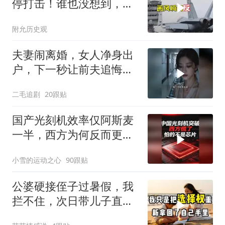
停打击！谁也没想到，中
方已完成南海布局
附允历史观
夫妻闹离婚，女人净身出
户，下一秒让前夫追悔莫
及！
二毛追剧
20跟贴
国产光刻机效率仅阿斯麦
一半，西方为何反而更
慌？
小雪的运动之心
90跟贴
公婆硬接侄子过暑假，我
拦不住，次日带儿子直飞
普吉岛，婆婆傻眼