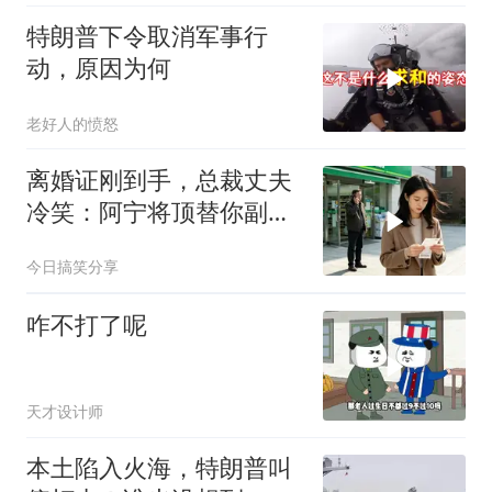
特朗普下令取消军事行
动，原因为何
老好人的愤怒
离婚证刚到手，总裁丈夫
冷笑：阿宁将顶替你副总
之位，我应好
今日搞笑分享
咋不打了呢
天才设计师
本土陷入火海，特朗普叫