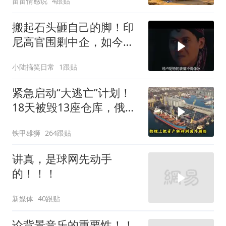
苗苗情感说
4跟贴
搬起石头砸自己的脚！印
尼高官围剿中企，如今烂
摊子没人收
小陆搞笑日常
1跟贴
紧急启动“大逃亡”计划！
18天被毁13座仓库，俄电
商巨头被逼无奈，出此下
铁甲雄狮
264跟贴
策
讲真，是球网先动手
的！！！
新媒体
40跟贴
论背景音乐的重要性！！