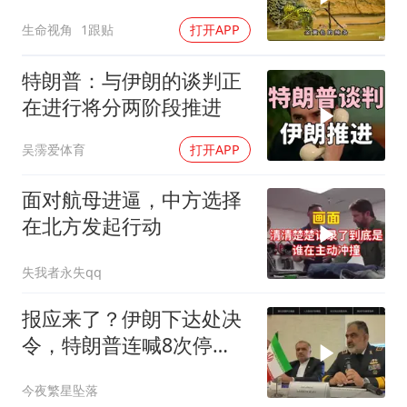
生命视角
1跟贴
打开APP
特朗普：与伊朗的谈判正
在进行将分两阶段推进
吴霶爱体育
打开APP
面对航母进逼，中方选择
在北方发起行动
失我者永失qq
报应来了？伊朗下达处决
令，特朗普连喊8次停
手，海外资产遭清算
今夜繁星坠落