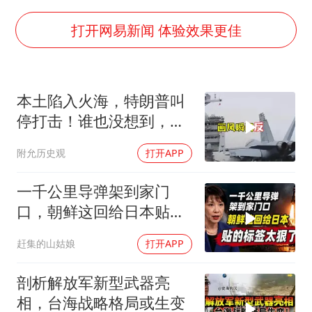
36岁男演员成景区NPC后人气爆棚
梁家辉：到内地拍戏不是北上是回归
打开网易新闻 体验效果更佳
人民的健康、体质、幸福一脉相承
本土陷入火海，特朗普叫
停打击！谁也没想到，中
方已完成南海布局
附允历史观
打开APP
一千公里导弹架到家门
口，朝鲜这回给日本贴的
标签太狠了
赶集的山姑娘
打开APP
剖析解放军新型武器亮
相，台海战略格局或生变