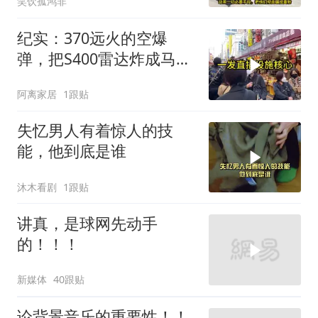
笑饮孤鸿非
纪实：370远火的空爆
弹，把S400雷达炸成马蜂
窝，靶标惨状让台军急眼
阿离家居
1跟贴
了
失忆男人有着惊人的技
能，他到底是谁
沐木看剧
1跟贴
讲真，是球网先动手
的！！！
新媒体
40跟贴
论背景音乐的重要性！！