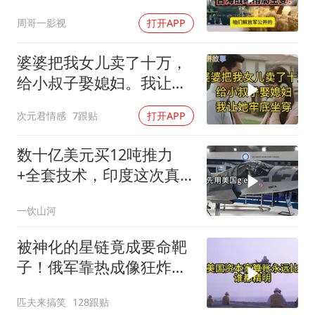
周哥一影视
打开APP
婆婆把我女儿卖了十万，
给小叔子娶媳妇。我让她
牢底坐穿！
次元君情感
7跟贴
打开APP
数十亿美元买12吨推力
+全套技术，印度这次真
要搞定航发
一饮山河
被神化的星链竟成要命靶
子！俄军靠热成像狂炸卫
星站，乌军沦为睁眼瞎到
匹夫来搞笑
128跟贴
底有多惨？