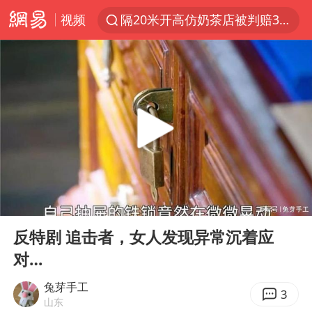
视频
隔20米开高仿奶茶店被判赔35万元
新疆景区自驾服务费改为按车收费
多家A股公司收到美国关税退款
视频丨中国东方电气集团原党组副书记、董事宋致远被查
直击东北超：哈尔滨vs通辽
香港宏福苑火灾或由烟头引起
白海豚将正面袭击贯穿浙江
00:00
07:46
浙江台州《告全体市民书》
Play
Ent
full
“不怕六爷挂得多 就怕六爷挂一颗”
反特剧 追击者，女人发现异常沉着应
对…
酒店回应车内过夜被收150元
几元成本的AI广告导致千万市值蒸发
兔芽手工
3
山东