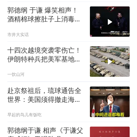
郭德纲 于谦 爆笑相声！
酒精棉球擦肚子上消毒，
拿云南白药擦刀，是不是
市井大实话
擦反了？
十四次越境突袭零伤亡！
伊朗特种兵把美军基地当
后花园，美情报网成了睁
一饮山河
眼瞎
赴京祭祖后，琉球通告全
世界：美国须得撤走海马
斯，日本陷入被动
早起的鸟儿有饭吃
郭德纲于谦 相声《于谦父