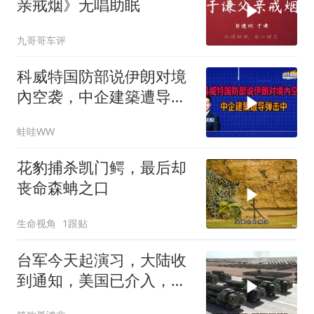
亲戒烟》无唱助眠
九哥哥车评
科威特国防部说伊朗对境
內空袭，中企建築遭导弹
击中｜介文汲.谢寒冰.张
蛙哇WW
延廷｜辣晚报20260806
花豹捕杀凯门鳄，最后却
丧命森蚺之口
生命视角
1跟贴
台军今天起演习，大陆收
到通知，美国已介入，日
本涉台表述也变了