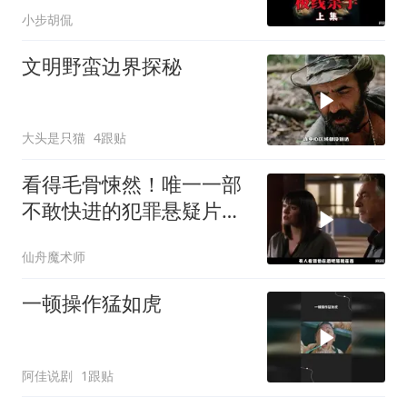
小步胡侃
文明野蛮边界探秘
大头是只猫
4跟贴
看得毛骨悚然！唯一一部
不敢快进的犯罪悬疑片，
真相太炸裂
仙舟魔术师
一顿操作猛如虎
阿佳说剧
1跟贴