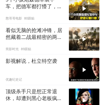
车，把德军都打懵了，战
争片
憨哥哥电影
80跟贴
看似无脑的抢滩冲锋，居
然藏着二战最精密的两栖
登陆作战体系
简影时光
89跟贴
影视解说，杜立特空袭
优趣纪史记
顶级杀手只是想正常退
休，却遭到黑心老板疯狂
追杀！《极线杀手》