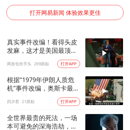
泰国一女公务员妆容引争议 本人回应
中国养老床位“三连降”
打开网易新闻 体验效果更佳
法国下周开始禁止未经同意的电话营销
多地要求领导干部带头休假
真实事件改编！看得头皮
女子利用漏洞0元薅走3000多件家电
发麻，这才是美国最顶级
贵州轮胎子公司获美国退税8136万
刑侦片，全程高能
两面包夹芋头
269跟贴
打开APP
东方甄选被判赔偿江小白30万元
奋进开新局 实干挑大梁
根据“1979年伊朗人质危
机”事件改编，奥斯卡最佳
影片
四夕君
21跟贴
打开APP
全世界最贵的死法，一场
本可避免的深海浩劫，