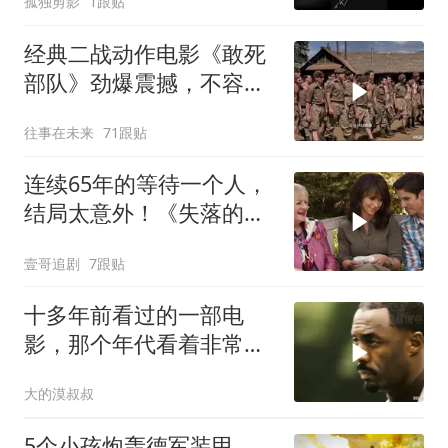
孤独剪影
1跟贴
经典二战动作电影《敢死
部队》劲爆震撼，不容错
过！
往事在未来
71跟贴
连续65年的等待一个人，
结局太意外！《失落的情
人节》
壹哥追剧
7跟贴
十多年前看过的一部电
影，那个年代看着非常劲
爆爽飞
大的漠叔叔
5个小孩炮轰德军装甲