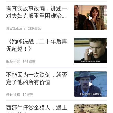
有真实故事改编，讲述一
对夫妇克服重重困难治疗
自闭症孩子的故事
鹿鲨Sakana
289跟贴
《巅峰谍战，二十年后再
无超越！》
碗晚科普
141跟贴
不能因为一次跌倒，就否
定了他的所有价值
做只好猹
12跟贴
西部牛仔赏金猎人，遇上