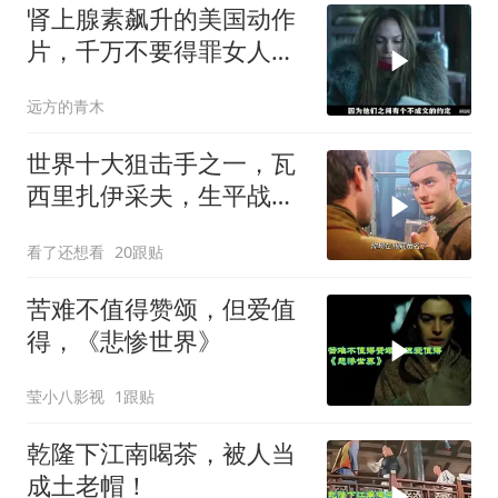
肾上腺素飙升的美国动作
片，千万不要得罪女人，
狠起来比男人凶猛
远方的青木
世界十大狙击手之一，瓦
西里扎伊采夫，生平战绩
0：400！
看了还想看
20跟贴
苦难不值得赞颂，但爱值
得，《悲惨世界》
莹小八影视
1跟贴
乾隆下江南喝茶，被人当
成土老帽！