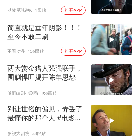
180万一张深海船票，载
动物星球说K
1跟贴
打开APP
着5名追梦人奔赴3800米
深海
简直就是童年阴影！！！
至今不敢二刷
不看动漫
156跟贴
打开APP
两大赏金猎人强强联手，
围剿悍匪揭开陈年恩怨
脑洞编剧小剧场
166跟贴
别让世俗的偏见，弄丢了
最懂你的那个人 #电影解
说
影视大剧院
33跟贴