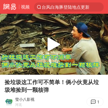
视频
台风白海豚登陆地点更新
以“新”破局 首发经济点亮城市消费活力
台风白海豚进入48小时警戒线
佛得角门将亮相智利俱乐部主场
中方回应是否在太平洋海底开采稀土
宇树科技发行价格150.80元/股
看守所辅警收受10万获刑1年
00:00
06:42
宇树科技王兴兴身家有望超200亿元
Play
Ent
full
五粮液渠道价一箱上涨近百元
捡垃圾这工作可不简单！俩小伙竟从垃
圾堆捡到一颗核弹
CIA被曝已秘密设立古巴工作组
U17国足1分钟轰2球
莹小八影视
1
河北