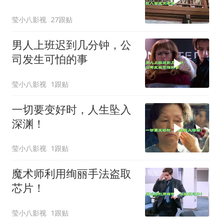
莹小八影视
27跟贴
男人上班迟到几分钟，公
司发生可怕的事
莹小八影视
1跟贴
一切要变好时，人生坠入
深渊！
莹小八影视
1跟贴
魔术师利用绚丽手法盗取
芯片！
莹小八影视
1跟贴