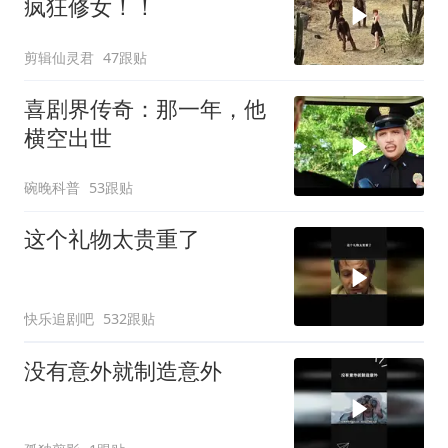
疯狂修女！！
剪辑仙灵君
47跟贴
喜剧界传奇：那一年，他
横空出世
碗晚科普
53跟贴
这个礼物太贵重了
快乐追剧吧
532跟贴
没有意外就制造意外