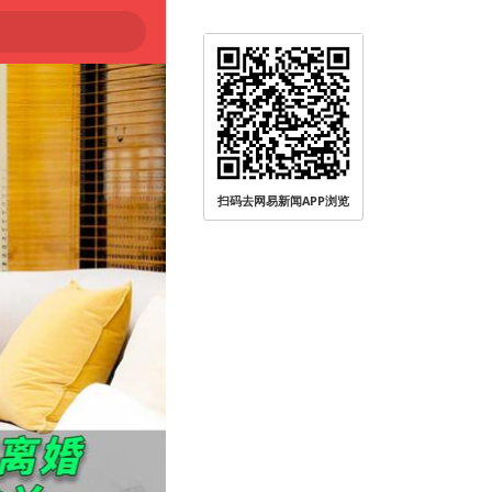
扫码去网易新闻APP浏览