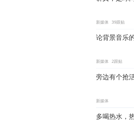
新媒体
39跟贴
论背景音乐
新媒体
2跟贴
旁边有个抢
新媒体
多喝热水，