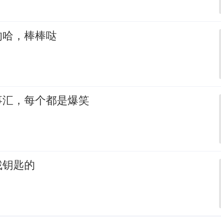
的哈，棒棒哒
事汇，每个都是爆笑
找钥匙的