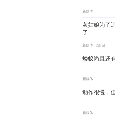
新媒体
灰姑娘为了
了
新媒体
2跟贴
蝼蚁尚且还
新媒体
动作很慢，
新媒体