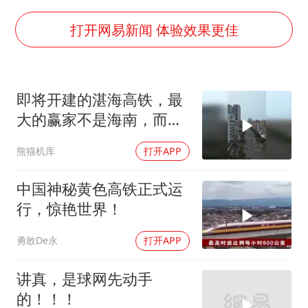
U17国足1分钟轰2球
法国下周开始禁止未经同意的电话营销
打开网易新闻 体验效果更佳
泰国一女公务员妆容引争议 本人回应
24小时不关空调 电费会更低吗
即将开建的湛海高铁，最
村民谈“梅姨”：叫的其实是“媒姨”
大的赢家不是海南，而是
中国养老床位“三连降”
这个小县城！
熊猫机库
打开APP
哪吒汽车南宁工厂设备降价20%拍卖
奋进开新局 实干挑大梁
中国神秘黄色高铁正式运
行，惊艳世界！
勇敢De永
打开APP
讲真，是球网先动手
的！！！