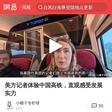
视频
台风白海豚登陆地点更新
以“新”破局 首发经济点亮城市消费活力
台风白海豚进入48小时警戒线
佛得角门将亮相智利俱乐部主场
中方回应是否在太平洋海底开采稀土
看守所辅警收受10万获刑1年
宇树科技发行价格150.80元/股
00:00
06:23
宇树科技王兴兴身家有望超200亿元
Play
Ent
full
五粮液渠道价一箱上涨近百元
美方记者体验中国高铁，直观感受发展
实力
CIA被曝已秘密设立古巴工作组
贵州轮胎子公司获美国退税8136万
小椰子专栏呀
30
四川