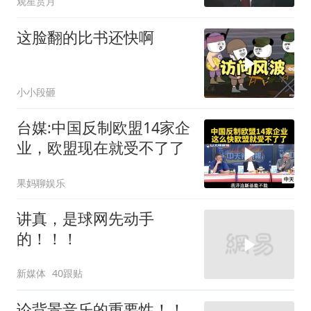
观星赏月
这脸翻的比书还快啊
小小段砸
台媒:中国反制欧盟14家企
业，欧盟现在就受不了了
果妈聊娱乐
讲真，是球网先动手
的！！！
新媒体
40跟贴
论背景音乐的重要性！！