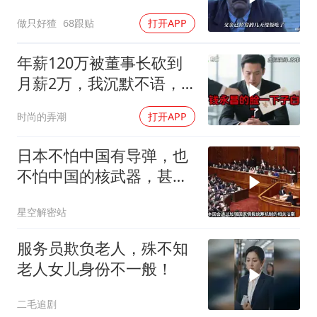
做只好猹
68跟贴
打开APP
年薪120万被董事长砍到
月薪2万，我沉默不语，
当天竞品出12倍薪资挖走
时尚的弄潮
打开APP
我
日本不怕中国有导弹，也
不怕中国的核武器，甚至
不怕中国的稀土制裁
星空解密站
服务员欺负老人，殊不知
老人女儿身份不一般！
二毛追剧