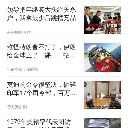
领导把年终奖大头给关系
户，我拿最少后跳槽竞品
苏有朋影音馆
难怪特朗普不打了，伊朗
给全球上了一课，一招吃
定美国，迎来转折
生命中最美的邂逅
莫迪的命令很坚决，砸碎
印军17个司令部，百万印
军知道要变天了
雪儿爱追剧
1979年粟裕率代表团访