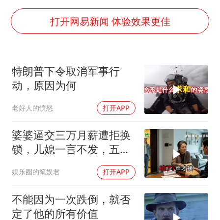
直击东北超：哈尔滨vs通辽
香港宏福苑火灾或由烟头引起
打开网易新闻 体验效果更佳
几元成本的AI广告导致千万市值蒸发
浙江台州《告全体市民书》
特朗普下令取消军事行
酒店回应车内过夜被收150元
动，原因为何
白海豚将正面袭击贯穿浙江
老好人的愤怒
打开APP
商场现钱学森巨幅海报 负责人回应
乐享全民健身 共筑健康中国
婆婆逼交三万月薪遭拒换
锁，儿媳一言不发，五天
后丈夫收传票
娱乐圈的笔娱君
打开APP
不能因为一次跌倒，就否
定了他的所有价值