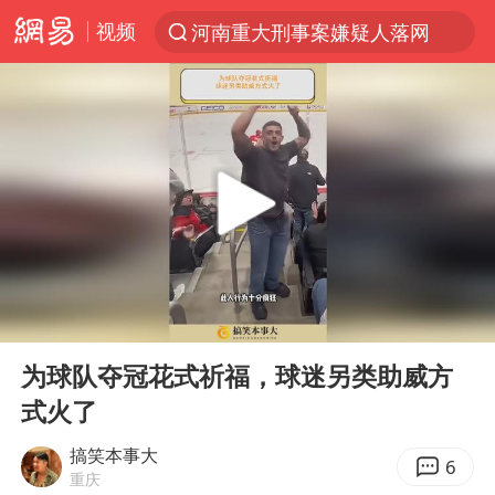
视频
河南重大刑事案嫌疑人落网
光影经济撬动暑期消费新蓝海
WTT横滨冠军赛国乒女单三将晋级四强
浙江上海等地有大雨或暴雨
《欢迎来龙餐馆》口碑
西湖突现狂风暴雨 游客瞬间被浇透
情侣在平潭拍日出时坠崖致一死一伤
00:00
00:28
香港正式允许“拒绝抢救”
Play
Ent
full
视频丨中国东方电气集团原党组副书记、董事宋致远被查
为球队夺冠花式祈福，球迷另类助威方
式火了
“不怕六爷挂得多 就怕六爷挂一颗”
杭州全市有序停课
搞笑本事大
6
重庆