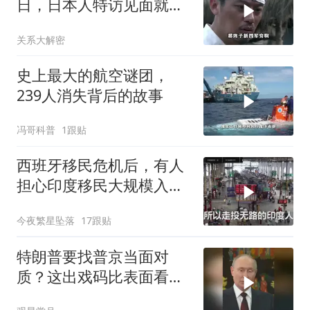
日，日本人特访见面就喊
首长好
关系大解密
史上最大的航空谜团，
239人消失背后的故事
冯哥科普
1跟贴
西班牙移民危机后，有人
担心印度移民大规模入侵
中国，这可能吗？
今夜繁星坠落
17跟贴
特朗普要找普京当面对
质？这出戏码比表面看起
来复杂得多