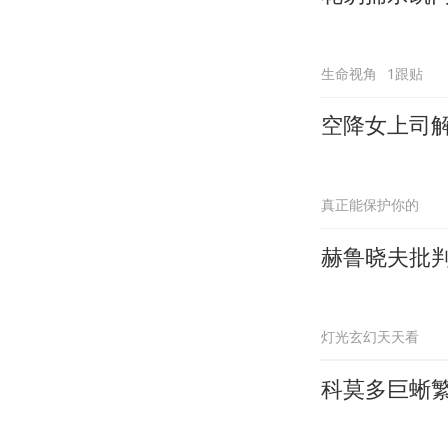
生命视角
1跟贴
空降女上司
真正能保护你的
赫鲁晓夫批
灯光玄幻天天看
科莫多巨蜥