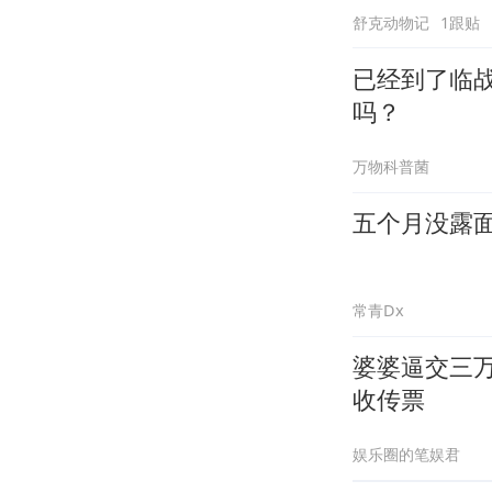
舒克动物记
1跟贴
已经到了临战
吗？
万物科普菌
五个月没露
常青Dx
婆婆逼交三
收传票
娱乐圈的笔娱君