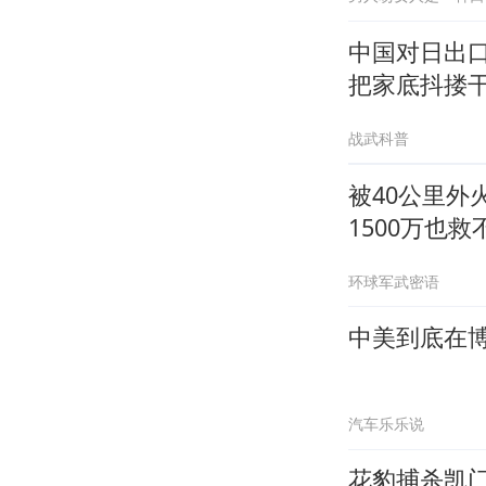
中国对日出
把家底抖搂
战武科普
被40公里
1500万也救
环球军武密语
中美到底在
汽车乐乐说
花豹捕杀凯