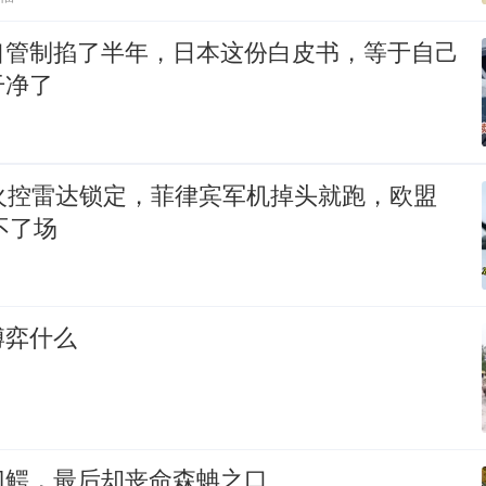
口管制掐了半年，日本这份白皮书，等于自己
干净了
外火控雷达锁定，菲律宾军机掉头就跑，欧盟
不了场
博弈什么
门鳄，最后却丧命森蚺之口