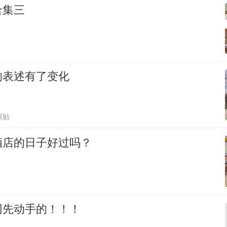
合集三
的表述有了变化
跟贴
酒店的日子好过吗？
网先动手的！！！