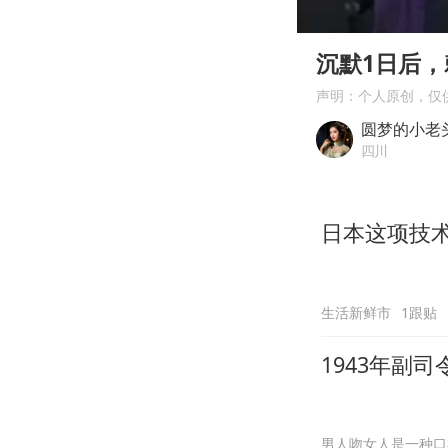
00:00
Play
沉默1日后
声明：个人原创，仅
圆梦的小老
四川
日本这项技术
生活新鲜市
1跟贴
1943年副
男人吻女人是一种口