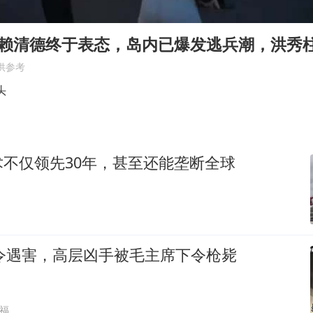
商场现钱学森巨幅海报 负责人回应
几元成本的AI广告导致千万市值蒸发
，赖清德终于表态，岛内已爆发逃兵潮，洪秀
老挝国会主席赛宋蓬逝世
供参考
购飞机票7分钟后退票被扣2022元
头
郑丽文：台湾从来没有“独立”过
泰国初中生饮弹自尽前开了26枪
不仅领先30年，甚至还能垄断全球
夏日经济乘“热”而上 消费市场向“新”而行
乐享全民健身 共筑健康中国
司令遇害，高层凶手被毛主席下令枪毙
福