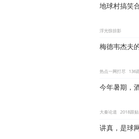
地球村搞笑
浮光惊掠影
梅德韦杰夫
热点一网打尽
136
今年暑期，
大秦论道
2018跟贴
讲真，是球