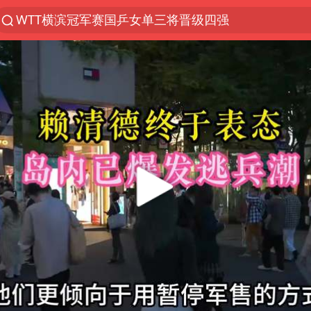
WTT横滨冠军赛国乒女单三将晋级四强
光影经济撬动暑期消费新蓝海
白海豚将正面袭击贯穿浙江
杭州全市有序停课
黄金牛市回来了吗
酒店花洒现排泄物住客索赔遭拒
情侣平潭拍日出坠崖1死1伤
新疆优化调整景区内自驾服务费
央视新主播李秋莹孙亚鹏亮相
上四休三，但降薪1000元，你接受吗？
台当局重金为“台独”织“皇帝新衣”