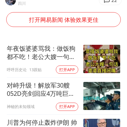
A股创业板指低开1.78%
22
四川
蜜雪冰城员工抽烟收银 门店现已停业
打开网易新闻 体验效果更佳
陕西柞水遭遇暴雨五千余户群众转移
汕头市政府被约谈
嘲讽周星驰无儿女没朋友 李修贤道歉
年夜饭婆婆骂我：做饭狗
董路致歉：泰国10岁黑人父母是伪造的
都不吃！老公大嫂一句
话，婆婆直接闭嘴
外交部回应日本将中国列为最大挑战
呼呼历史论
13跟贴
打开APP
坚持党全面领导和党中央集中统一领导
对峙升级！解放军30艘
052D亮剑回应4万吨巨舰
挑衅
神秘的未知领域
打开APP
川普为何停止轰炸伊朗 帅