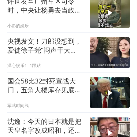
许世友当广州军区司令
时，中央让杨勇去当政
委，杨勇说：我不想去
小影的娱乐
央视发文！刀郎没想到，
爱徒徐子尧“闷声干大
事”，又给他争光了
温心娱乐1
1跟贴
国会58比32封死宣战大
门，五角大楼库存见底，
特朗普叫停打伊朗那晚发
军武时间线
生了什么
沈逸：今天的日本就是把
天皇名字改成昭和，还是