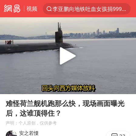
视频
李亚鹏向地铁吐血女孩捐99999元
服务提质，内需扩容有保障
周杰伦方辟谣“私生子”传闻
逃犯看演唱会 刚出地铁就被逮住
台风白海豚可能在浙江登陆
因凡蒂诺首次公开道歉
41岁女子为鼓励女儿考上985研究生
00:00
03:17
38岁山东财大教授刘海明逝世
Play
Ent
full
《Monica》填词人黎彼得去世
难怪荷兰舰机跑那么快，现场画面曝光
后，这谁顶得住？
人贩子“梅姨”真名谢家梅
声明：个人原创，仅供参考
“银行午休1.5小时”留个窗口行不行
安之若憟