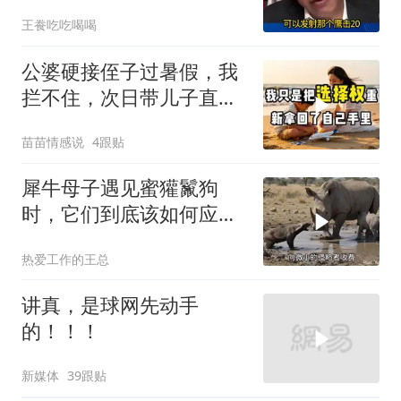
吃不起饭团子！
王飬吃吃喝喝
公婆硬接侄子过暑假，我
拦不住，次日带儿子直飞
普吉岛，婆婆傻眼
苗苗情感说
4跟贴
犀牛母子遇见蜜獾鬣狗
时，它们到底该如何应
对？
热爱工作的王总
讲真，是球网先动手
的！！！
新媒体
39跟贴