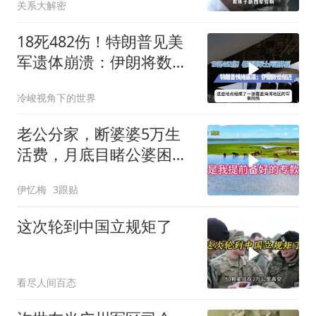
关系大解密
18死482伤！特朗普见美
军遗体崩溃：伊朗将数倍
偿还
冷峻视角下的世界
老公分家，断婆婆5万生
活费，月底目睹公婆困
境，痛悔不已！
伊忆梅
3跟贴
这次轮到中国立规矩了
看尽人间百态