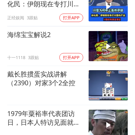
化民：伊朗现在专打川普
的产业！
正经娱阅
3跟贴
打开APP
海绵宝宝解说2
十一1118
3跟贴
打开APP
戴长胜掼蛋实战讲解
（2390）对家3个2全控
1979年粟裕率代表团访
日，日本人特访见面就喊
首长好