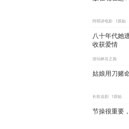
阿萌讲电影
1跟贴
八十年代她
收获爱情
游玩峡谷之巅
姑娘用刀赌
长歌追剧
1跟贴
节操很重要