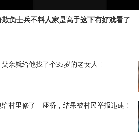
U17国足三连胜晋级明日之星半决赛
中国女篮70-67险胜尼日利亚女篮
份欺负士兵不料人家是高手这下有好戏看了
百花奖开幕式
美股存储板块集体大跌
胡彦斌韩磊 谁帮谁
我国外贸延续良好增长态势
父亲就给他找了个35岁的老女人！
国防部：中国军队坚决反制任何闹海挑衅图谋
夯实基础开新局
包给村里修了一座桥，结果被村民举报违建！