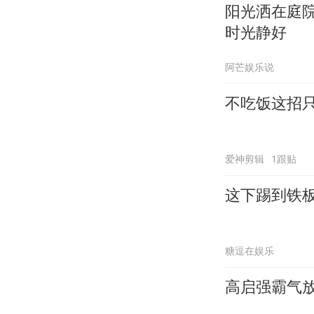
阳光洒在庭
时光静好
阿芒娱乐说
不吃饭这招
爱神剪辑
1跟贴
这下踢到铁
糖逗在娱乐
高启强霸气