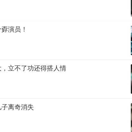
个孬演员！
大，立不了功还得搭人情
儿子离奇消失