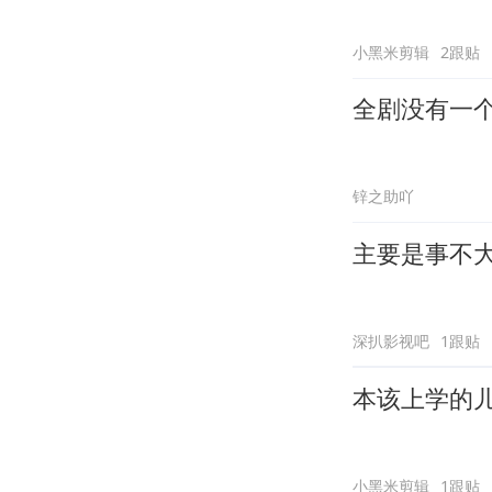
小黑米剪辑
2跟贴
全剧没有一
锌之助吖
主要是事不
深扒影视吧
1跟贴
本该上学的
小黑米剪辑
1跟贴