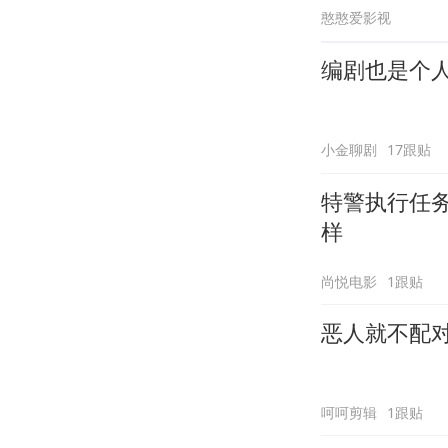
憨憨爱影视
编剧也是个
小金聊剧
17跟贴
特警执行任
样
尚悦电影
1跟贴
恶人就不配
呵呵剪辑
1跟贴