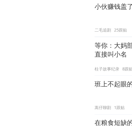
小伙赚钱盖
二毛追剧
25跟贴
等你：大妈
直接叫小名
柱子故事纪录
8跟
班上不起眼
嵩仔聊剧
1跟贴
在粮食短缺