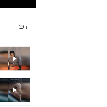
00:09
Enter
fullscreen
1