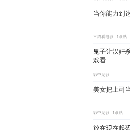
当你能力到
三猫看电影
1跟贴
鬼子让汉奸
戏看
影中见影
美女把上司
影中见影
1跟贴
放在现在起