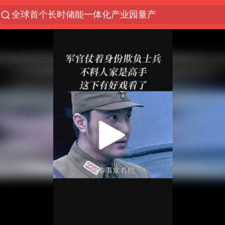
全球首个长时储能一体化产业园量产
“电影+”如何激发千亿级消费新活力？
台风白海豚已进入24小时警戒线
上海：台风白海豚或将带来龙卷风
38岁演员求职万岁山NPC成功
国乒男单横滨冠军赛全军覆没
四川宜宾高县4.9级地震致1死
秋天的第一杯奶茶到底有多火
中巨芯：上半年归母净利润1405.77万元
东航：国内客票提前14天免费退改
日本试射“战斧”导弹，国防部回应