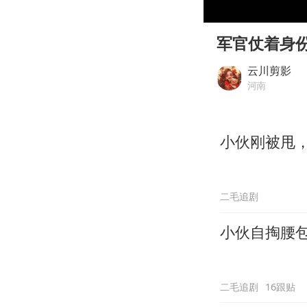
00:00
Play
军官仗着身
云川剪影
河南
小伙刚被甩，
二毛追剧
小伙自掏腰
二毛追剧
16跟贴