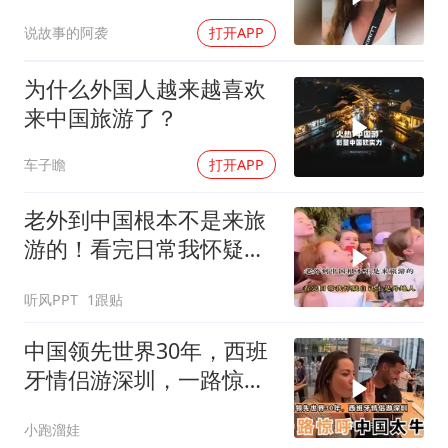
根本不可能
说故事的阿袭
打开APP
为什么外国人越来越喜欢
来中国旅游了？
车子瞻
打开APP
老外到中国根本不是来旅
游的！看完日常我怀疑自
己才是外地人
听风PPT
1跟贴
中国领先世界30年，西班
牙情侣游深圳，一路惊
呼：中国太牛了
小跑溜娃