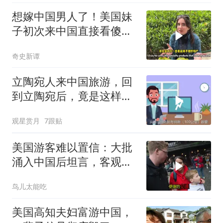
想嫁中国男人了！美国妹
子初次来中国直接看傻了
眼：西方报道简直是一派
奇史新谭
胡言，亲眼所见的中国如
此繁华，中国
立陶宛人来中国旅游，回
到立陶宛后，竟是这样评
价的中国的
观星赏月
7跟贴
美国游客难以置信：大批
涌入中国后坦言，客观对
比强太多
鸟儿太能吃
美国高知夫妇富游中国，