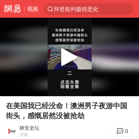
视频
拜登前列腺癌恶化
跨界融合拉长夏日经济消费链条
“白海豚”逼近浙闽沿海
“伊斯兰版北约”出现
外国游客的“中国游三件套”火了
上海大部迎大暴雨
以军士兵把枪口对准中国记者
00:00
04:38
白海豚在海上打了个结
Play
Ent
full
2026年7月份居民消费价格同比上涨0.5%
在美国我已经没命！澳洲男子夜游中国
街头，感慨居然没被抢劫
方桃子代言广告视频已下架
浙江海域将现5到8米巨浪到狂浪
静安史坛
0
河南