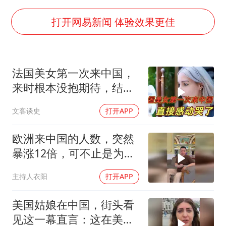
河南警方公开征集黑恶犯罪线索
谢霆锋演唱会隔空祝王菲生日快乐
打开网易新闻 体验效果更佳
WTT横滨冠军赛女单四强国乒占三席
浙江省发出今年第2号指挥长令
法国美女第一次来中国，
辽宁省深化扫黑除恶专项斗争
来时根本没抱期待，结果
一周大涨超7% 金价为何突然上涨
直接泪洒张家界
文客谈史
打开APP
央视新主播李秋莹孙亚鹏亮相
构建更高水平的全民健身公共服务体系
欧洲来中国的人数，突然
暴涨12倍，可不止是为了
旅游，背后真实目的藏得
主持人衣阳
打开APP
很深啊！
美国姑娘在中国，街头看
见这一幕直言：这在美国