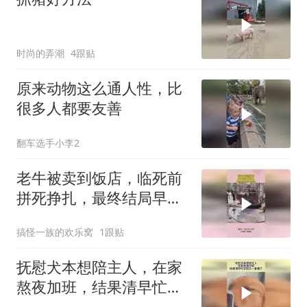
时尚的弄潮
4跟贴
原来动物这么通人性，比
很多人都要友善
翻车选手小李2
老牛被卖到饭店，临死前
拼死挣扎，最终结局早已
注定！
搞怪一族的欢乐窝
1跟贴
抚慰犬本想陪主人，在家
熬夜加班，结果清早忙完
回头一看懵了！