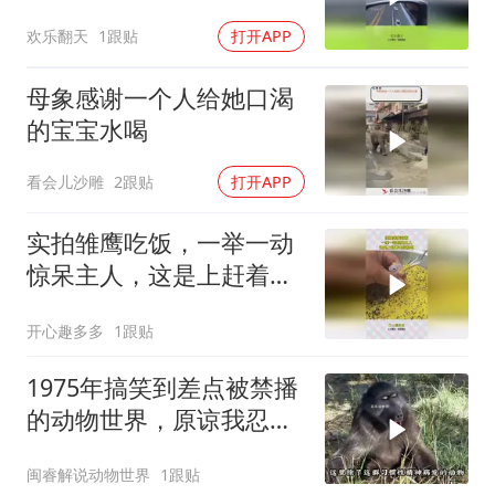
十米的车全让着它
欢乐翻天
1跟贴
打开APP
母象感谢一个人给她口渴
的宝宝水喝
看会儿沙雕
2跟贴
打开APP
实拍雏鹰吃饭，一举一动
惊呆主人，这是上赶着去
投胎吗！
开心趣多多
1跟贴
1975年搞笑到差点被禁播
的动物世界，原谅我忍不
住的笑
闽睿解说动物世界
1跟贴