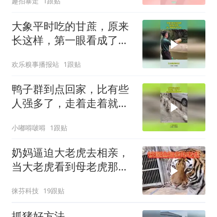
趣拍暴走
1跟贴
大象平时吃的甘蔗，原来
长这样，第一眼看成了竹
子
欢乐糗事播报站
1跟贴
鸭子群到点回家，比有些
人强多了，走着走着就跑
国外了！
小嘟嘚啵嘚
1跟贴
奶妈逼迫大老虎去相亲，
当大老虎看到母老虎那一
刻，笑死我了！
徕芬科技
19跟贴
抓猪好方法