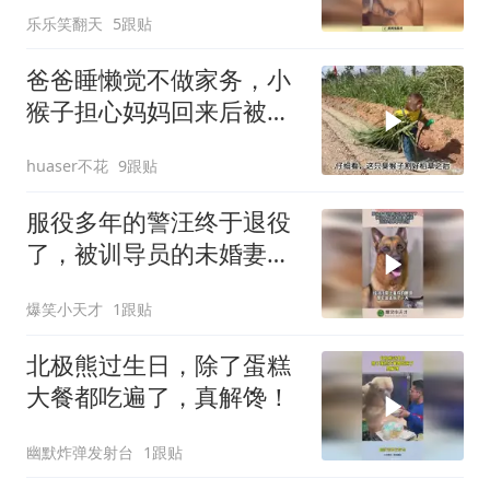
乐乐笑翻天
5跟贴
爸爸睡懒觉不做家务，小
猴子担心妈妈回来后被
骂，所以自己干了
huaser不花
9跟贴
服役多年的警汪终于退役
了，被训导员的未婚妻领
养，汪汪对此毫不知情！
爆笑小天才
1跟贴
北极熊过生日，除了蛋糕
大餐都吃遍了，真解馋！
幽默炸弹发射台
1跟贴