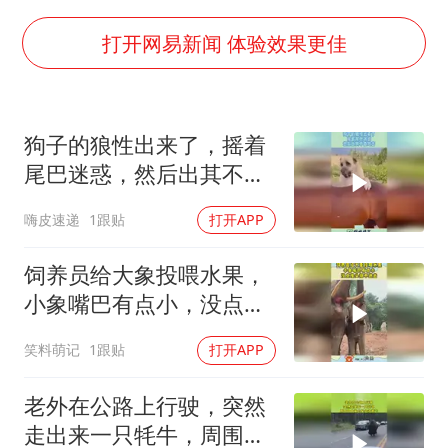
全球首个长时储能一体化产业园量产
四川宜宾地震网友称睡觉被摇醒
打开网易新闻 体验效果更佳
欧阳娜娜窦靖童好搭
“今天得有40℃了吧 为啥还不预警”
狗子的狼性出来了，摇着
河南将重点打击十类新型黑恶犯罪
尾巴迷惑，然后出其不备
“新疆阿勒泰八月能滑雪”不实
攻击！
嗨皮速递
1跟贴
打开APP
夯实基础开新局
饲养员给大象投喂水果，
小象嘴巴有点小，没点准
头投不进去！
笑料萌记
1跟贴
打开APP
老外在公路上行驶，突然
走出来一只牦牛，周围几