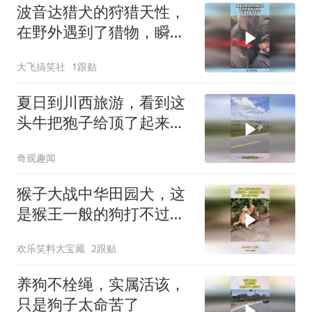
波音达猎犬的狩猎天性，
在野外遇到了猎物，瞬间
觉醒了血脉！
大飞搞笑社
1跟贴
夏日到川西旅游，看到这
头牛把狍子给顶了起来，
网友：各自都不知道自己
奇观趣闻
的实力
猴子大战中华田园犬，这
是猴王一般的狗打不过，
这只狗子厉害！
欢乐笑料大宝藏
2跟贴
养狗不栓绳，实属活该，
只是狗子太命苦了