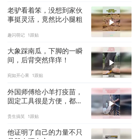
老驴看着笨，没想到家伙
事挺灵活，竟然比小腿粗
趣闪萌记
1跟贴
大象踩南瓜，下脚的一瞬
间，后背突然痒痒！
宛如开心果
1跟贴
外国师傅给小羊打疫苗，
固定工具很是方便，都是
经验所得！
贵生搞笑
1跟贴
他证明了自己的力量不只