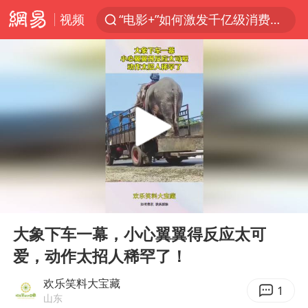
视频
“电影+”如何激发千亿级消费新活力？
台风白海豚已进入24小时警戒线
“东北超”哈尔滨主场收官战小贴士
考生称遭第二名花钱劝退 当地再通报
泉州市委书记张毅恭被查
泰国校园枪击事件已致8死30余伤
沙特土耳其巴基斯坦签署共同防务协议
00:00
00:14
2名小孩玩手机低头幅度近乎折叠
Play
Ent
full
中医教你一招提升气血
大象下车一幕，小心翼翼得反应太可
爱，动作太招人稀罕了！
多地严查未成年飙车炸街
上海：台风白海豚或将带来龙卷风
欢乐笑料大宝藏
1
山东