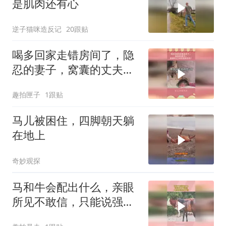
是肌肉还有心
逆子猫咪造反记
20跟贴
喝多回家走错房间了，隐
忍的妻子，窝囊的丈夫和
酒醉的他！
趣拍匣子
1跟贴
马儿被困住，四脚朝天躺
在地上
奇妙观探
马和牛会配出什么，亲眼
所见不敢信，只能说强扭
瓜不甜