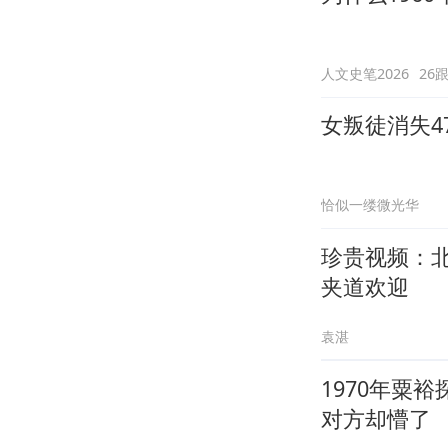
人文史笔2026
26
女叛徒消失4
恰似一缕微光华
珍贵视频：
夹道欢迎
袁湛
1970年粟
对方却懵了