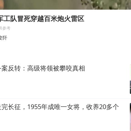
台风白海豚最新路径研判来了
OpenAI为免费用户升级GPT-5.6 Luna
山军工队冒死穿越百米炮火雷区
船舶避风项目停工 多地全力防台风
供参考
我国编制完成新版全月地质图
变阡
“深圳地面沉降致车辆损坏”不实
男子结婚8年发现3个女儿均非亲生
务案反转：高级将领被攀咬真相
奋进开新局 实干挑大梁
完长征，1955年成唯一女将，收养20多个