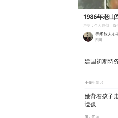
00:00
Play
1986年老
声明：个人原创，仅
等闲故人心
四川
建国初期特
小先生笔记
她背着孩子走
遗孤
历史图鉴