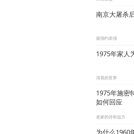
南京大屠杀
倔强旳牵强
1975年家
清晨的世界
1975年施
如何回应
老家的诗和远方
为什么196