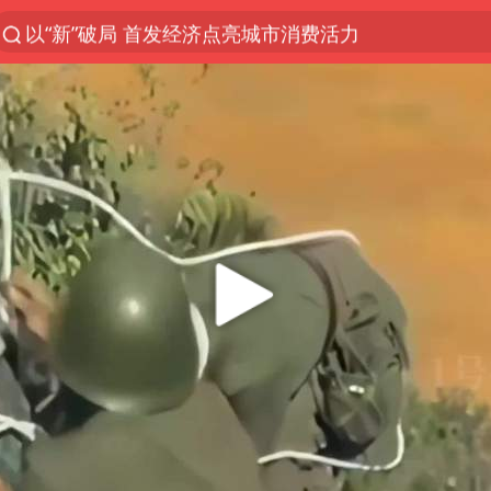
以“新”破局 首发经济点亮城市消费活力
Meta被判支付5.67亿美元
台风白海豚逼近 暴雨大暴雨来袭
47岁妈妈突然产女 26岁女儿：很震惊
阿根廷足协发文力挺因凡蒂诺
中国稀土盘中涨停
A股开盘：民爆、CPO等概念走强
日本广岛民众举行游行反对政府行径
21楼高空抛物嫌疑人被拘留
男子杀人后逃进深山21年活得像野人
日韩股市高开跳水 SK海力士下挫转跌