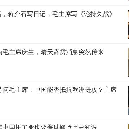
后，蒋介石写日记，毛主席写《论持久战》
人为毛主席庆生，晴天霹雳消息突然传来
密特问毛主席：中国能否抵抗欧洲进攻？主席
0年中国拼了命也要登珠峰 #历史知识