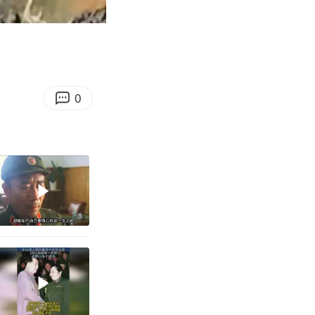
02:42
Enter
fullscreen
0