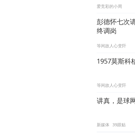
爱竞彩的小周
彭德怀七次
终调岗
等闲故人心变阡
1957莫斯
等闲故人心变阡
讲真，是球
新媒体
39跟贴