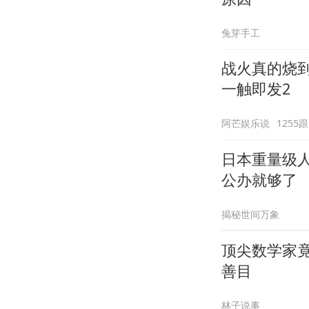
兔芽手工
战火真的烧
一触即发2
阿芒娱乐说
1255
日本重量级
公办就够了
揭秘世间万象
顶尖数学家
善目
林子说事