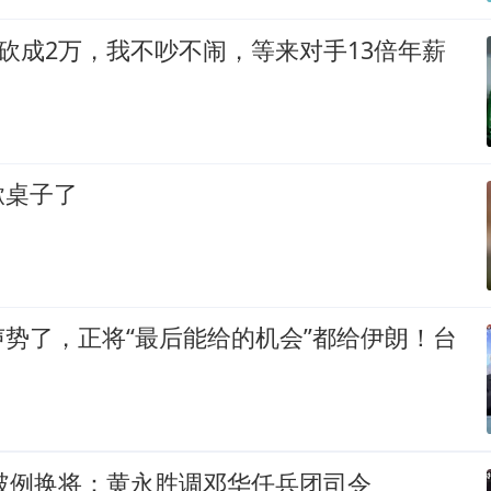
被砍成2万，我不吵不闹，等来对手13倍年薪
掀桌子了
势了，正将“最后能给的机会”都给伊朗！台
帅破例换将：黄永胜调邓华任兵团司令