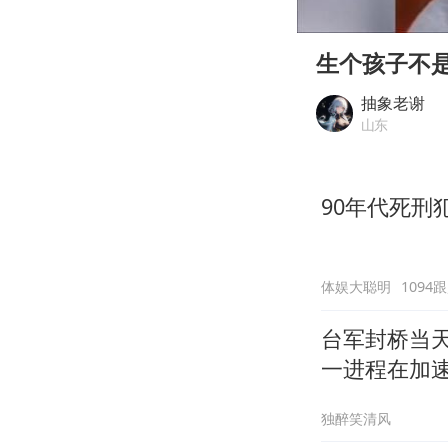
00:00
Play
生个孩子不
抽象老谢
山东
90年代死刑
体娱大聪明
1094
台军封桥当
一进程在加
独醉笑清风