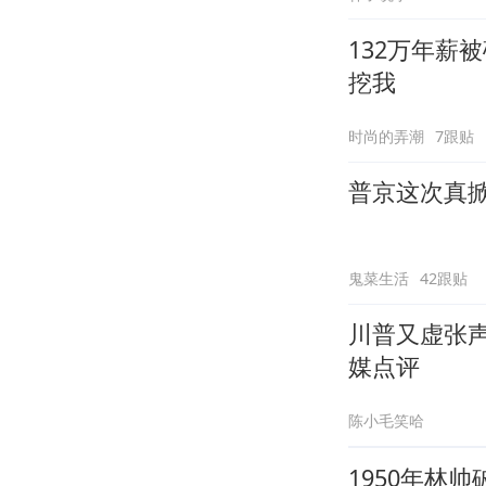
132万年薪
挖我
时尚的弄潮
7跟贴
普京这次真
鬼菜生活
42跟贴
川普又虚张声
媒点评
陈小毛笑哈
1950年林