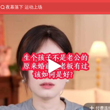
夜幕落下 运动上场
四川宜宾市高县发生4.9级地震
佛山通报笔试前13被淘汰后5名进体检
97岁英国奶奶飞上天再破吉尼斯纪录
27岁女子组织卖淫集团被悬赏通缉
泰国校园枪击案死亡人数升至7人
泸溪河：桃酥吃出金属牙冠视频不实
美国将对多晶硅衍生品加征15%关税
改名后的“青海拉面”店
女子开一天一夜空调后二氧化碳中毒
泰高官回应中国人在泰遭歧视：全面调查