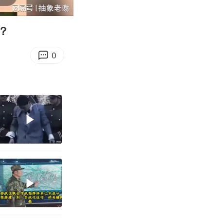
06:55
Enter
fullscreen
？
0