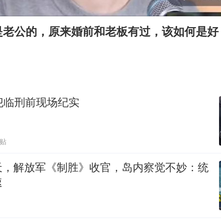
河南某医院2.33亿工程串标案细节披露
公司“上四休三”但要降薪1000元
是老公的，原来婚前和老板有过，该如何是好
台风灿鸿未来对中国无影响
美媒称美国想用战术核武器对抗中俄
985博士后被曝在妻子孕期出轨后续
“空调24小时开着更省电”不实
犯临刑前现场纪实
如何把百年大党建设得更加坚强有力？
跟贴
天，解放军《制胜》收官，岛内察觉不妙：统
速