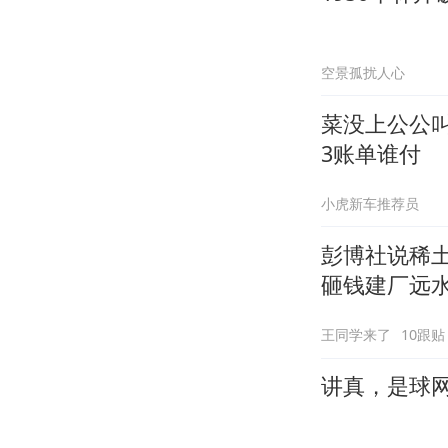
空景孤扰人心
菜没上公公
3账单谁付
小虎新车推荐员
彭博社说稀
砸钱建厂远
王同学来了
10跟贴
讲真，是球