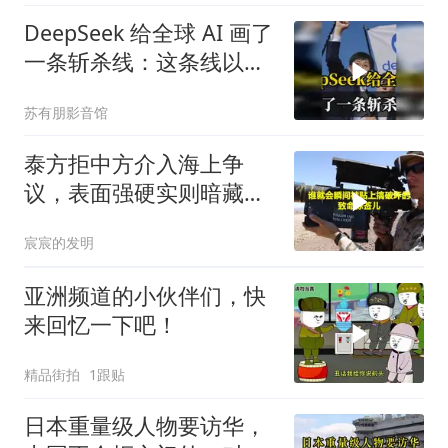
DeepSeek 给全球 AI 画了
一条斩杀线：这条线以下
的，趁早都别干了！
苏有朋影音馆
泰方拒中方介入海上争
议，表面强硬实则暗藏玄
机
宸宸的发明
亚洲频道的小伙伴们，快
来回忆一下吧！
精品街拍
1跟贴
日本重量级人物要访华，