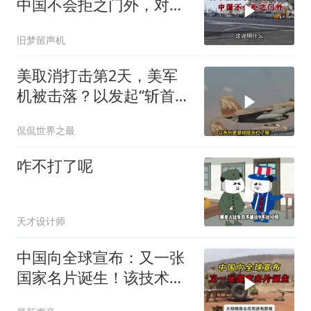
中国不会拒之门外，对日
本公事公办就够了
旧梦留声机
美取消打击第2天，美军
机被击落？以发起“斩首行
动”
侃侃世界之最
咋不打了呢
天才设计师
中国向全球宣布：又一张
国家名片诞生！该技术全
世界只有中国拥有