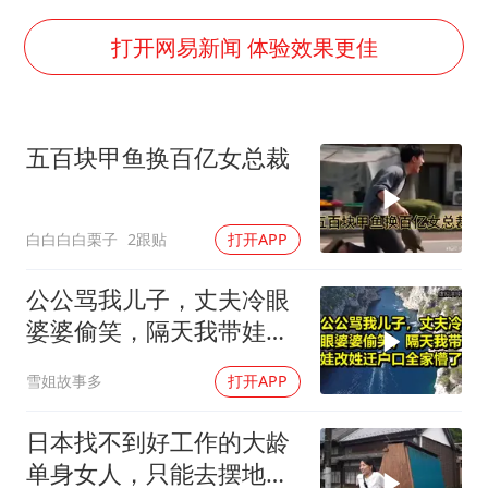
感觉全东北都在等7号
扎哈罗娃批广岛市长不提美国原子弹
打开网易新闻 体验效果更佳
泰国一女公务员妆容引争议 本人回应
多地要求领导干部带头休假
五百块甲鱼换百亿女总裁
女子利用漏洞0元薅走3000多件家电
东方甄选被判赔偿江小白30万元
白白白白栗子
2跟贴
打开APP
奋进开新局 实干挑大梁
公公骂我儿子，丈夫冷眼
婆婆偷笑，隔天我带娃改
姓迁户口全家懵了！
雪姐故事多
打开APP
日本找不到好工作的大龄
单身女人，只能去摆地