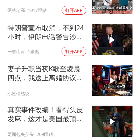
摊，一天有多心累？
硬核老高
1017跟贴
打开APP
特朗普宣布取消，不到24
小时，伊朗电话警告沙
特，不要配合美国
一饮山河
1跟贴
打开APP
妻子升职当夜K歌至凌晨
四点，我送上离婚协议果
盘，隔天她拦在公司门
小蜜情感说
口：我们谈谈
真实事件改编！看得头皮
发麻，这才是美国最顶级
刑侦片，全程高能
两面包夹芋头
269跟贴