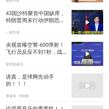
最新声音
43国沙特聚首中国缺席，
特朗普周末行动伊朗恐遭
殃
一窥究竟
央视首曝空警-600弹射！
飞行员反应不到1秒，战
友牺牲无人退缩！
星星邮递员
讲真，是球网先动手
的！！！
新媒体
39跟贴
论背景音乐的重要性！！