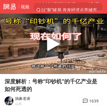
视频
以“新”破局 首发经济点亮城市消费活力
台风白海豚最新路径
昆明石林火把节
63岁关之琳否认与27岁模特恋情
外交部发言人就广岛核爆81周年等答记者问
27岁女子成组织卖淫集团主犯被通缉
我国编制完成新版全月地质图
00:00
14:28
贵州轮胎子公司获美国退税8136万
Play
Ent
full
胡塞武装袭扰红海航运行动升级
深度解析：号称“印钞机”的千亿产业是
如何死透的
郑国霖回应去景区上班被保安拦下
80后女柜员逆袭成4200亿银行副行长
抽象老谢
1639
山东