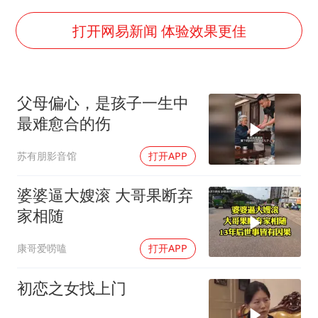
要给全体职工“应休尽休”的底气
“天津之眼”摩天轮附近2人落水
打开网易新闻 体验效果更佳
如何把百年大党建设得更加坚强有力
弹药库存告急 美军补货难
父母偏心，是孩子一生中
日本籍女网红在韩直播时自杀身亡
最难愈合的伤
李亚鹏向地铁吐血女孩捐99999元
苏有朋影音馆
打开APP
总书记关心百姓身边这些民生大事
婆婆逼大嫂滚 大哥果断弃
家相随
康哥爱唠嗑
打开APP
初恋之女找上门