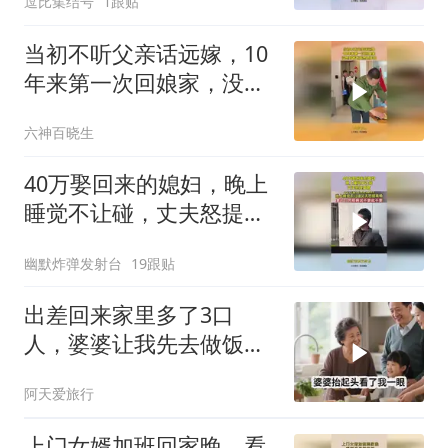
逗比集结号
1跟贴
当初不听父亲话远嫁，10
年来第一次回娘家，没想
到爸爸竟然这样做
六神百晓生
40万娶回来的媳妇，晚上
睡觉不让碰，丈夫怒提离
婚
幽默炸弹发射台
19跟贴
出差回来家里多了3口
人，婆婆让我先去做饭，
我笑着说一句，他们懵了
阿天爱旅行
上门女婿加班回家晚，看