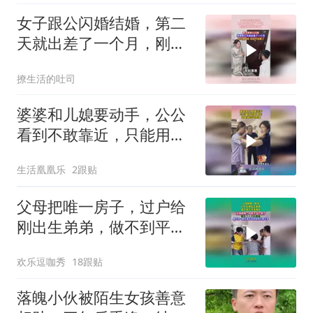
女子跟公闪婚结婚，第二
天就出差了一个月，刚回
来却找不到家了
撩生活的吐司
婆婆和儿媳要动手，公公
看到不敢靠近，只能用言
语感化！
生活凰凰乐
2跟贴
父母把唯一房子，过户给
刚出生弟弟，做不到平等
就别生！
欢乐逗咖秀
18跟贴
落魄小伙被陌生女孩善意