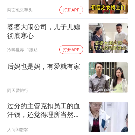
两面包夹芋头
打开APP
婆婆大闹公司，儿子儿媳
彻底寒心
冷眸世界
1跟贴
打开APP
后妈也是妈，有爱就有家
阿天爱旅行
过分的主管克扣员工的血
汗钱，还觉得理所当然必
须走人
人间闲散客