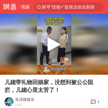
视频
探寻“技能+”促就业创业新路
台风白海豚或在华东沿海登陆
店主遭女子“鬼手”换钞
38岁山东财大教授刘海明逝世
41岁女子为鼓励女儿考上985研究生
美国退回1000亿美元关税
24小时不关空调 电费反而更低？
00:00
00:10
“事业单位招聘不是人情买卖”
Play
Ent
full
河南试行周五下午弹性离岗
儿媳带礼物回娘家，没想到被公公阻
拦，儿媳心里太苦了！
新华社权威快报|我国编制完成新版全月地质图
“银行午休1.5小时”留个窗口行不行
生活徐徐乐
1
山东