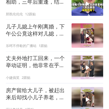
相助，三年后重逢，结局
太暖了
郑凯伦伦伦
12跟贴
儿子儿媳上午刚离婚，下
午公公竟这样对儿媳，爱
到最后全凭良心
乐呵不停歇的广播站
1跟贴
丈夫外地打工回来，一个
举动证明，他非常在乎这
个家！
小婕搞笑
2跟贴
房产留给大儿子，被赶出
来后却找小儿子养老，还
好小儿子早有准备