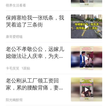
萌界生活看看
保姆塞给我一张纸条，我
哭着追了三条街
康哥爱唠嗑
老公不孝敬公公，远嫁儿
媳做法让人庆幸，为夫不
贤为子不孝！
卡毛笑笑
1跟贴
老公刚从工厂领工资回
家，累的腰酸背痛，妻子
举动瞬间心凉
阳光幽默馆