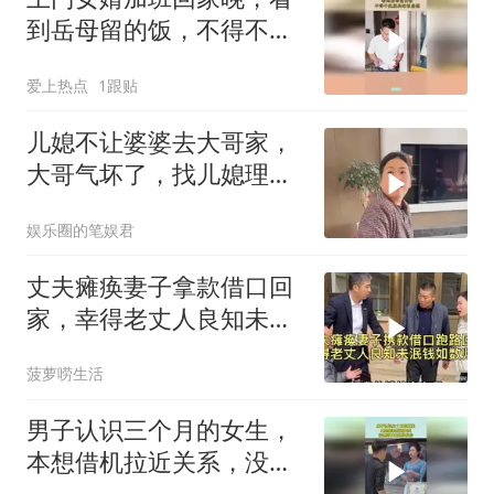
到岳母留的饭，不得不佩
服其吃饭品德！
爱上热点
1跟贴
儿媳不让婆婆去大哥家，
大哥气坏了，找儿媳理
论，儿媳的回答太好
娱乐圈的笔娱君
丈夫瘫痪妻子拿款借口回
家，幸得老丈人良知未泯
钱如数归还！
菠萝唠生活
男子认识三个月的女生，
本想借机拉近关系，没想
到女生这样反应！