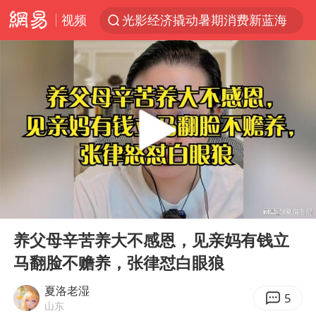
视频
光影经济撬动暑期消费新蓝海
三警齐发！多地10级以上雷暴大风
日本发布排名：“中国第一，美日德韩英法居后”
央视新主播李秋莹孙亚鹏亮相
大V：马科斯把路走绝了
情侣在平潭拍日出时坠崖致一死一伤
白海豚将正面袭击贯穿浙江
00:00
19:37
唐田赛前发布会上引用《孙子兵法》
Play
Ent
full
泰国初中生饮弹自尽前开了26枪
养父母辛苦养大不感恩，见亲妈有钱立
马翻脸不赡养，张律怼白眼狼
夏日经济乘“热”而上 消费市场向“新”而行
36岁男演员成景区NPC后人气爆棚
夏洛老湿
5
山东