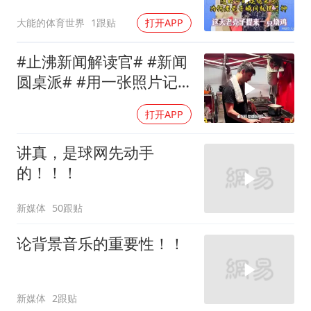
神？难道真的是偷的
大能的体育世界
1跟贴
打开APP
#止沸新闻解读官# #新闻
圆桌派# #用一张照片记
录生活
打开APP
讲真，是球网先动手
的！！！
新媒体
50跟贴
论背景音乐的重要性！！
新媒体
2跟贴