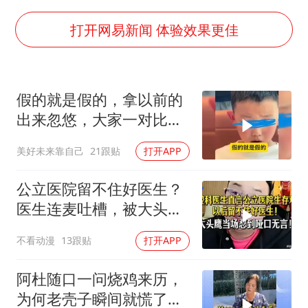
身体出现这几个信号可能是肝在求救
宇树王兴兴被问了360多个问题
打开网易新闻 体验效果更佳
上四休三，但降薪1000元，你接受吗？
几元成本的AI广告导致千万市值蒸发
假的就是假的，拿以前的
台当局重金为“台独”织“皇帝新衣”
出来忽悠，大家一对比就
郑丽文：台湾从来没有“独立”过
知道了
美好未来靠自己
21跟贴
打开APP
乐享全民健身 共筑健康中国
公立医院留不住好医生？
医生连麦吐槽，被大头鹰
当场怼到哑口无言
不看动漫
13跟贴
打开APP
阿杜随口一问烧鸡来历，
为何老壳子瞬间就慌了