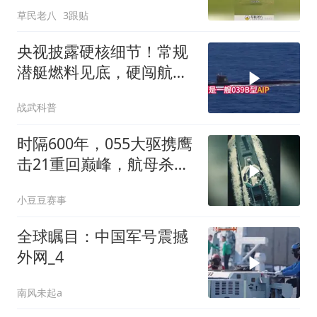
草民老八
3跟贴
央视披露硬核细节！常规
潜艇燃料见底，硬闯航母
核心区完成“绝杀”
战武科普
时隔600年，055大驱携鹰
击21重回巅峰，航母杀手
震撼世界
小豆豆赛事
全球瞩目：中国军号震撼
外网_4
南风未起a