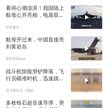
看得心潮澎湃！我国陆上
航母公开亮相，电蒸双弹
首次曝光
科罗廖夫
航母开过来，中国直接亮
剑黄岩岛
梦在深巷aqa
战斗机惊险滑铲降落，飞
行员瞄准时机，迅速跳
出！
讯飞爱生活
1跟贴
多枚锆石超音速导弹，突