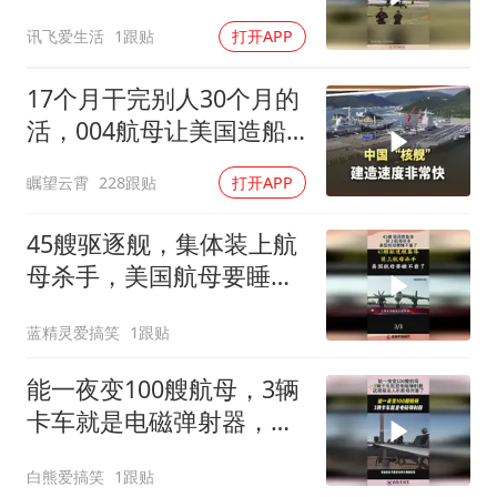
讯飞爱生活
1跟贴
打开APP
17个月干完别人30个月的
活，004航母让美国造船
业坐不住
瞩望云霄
228跟贴
打开APP
45艘驱逐舰，集体装上航
母杀手，美国航母要睡不
着了！
蓝精灵爱搞笑
1跟贴
能一夜变100艘航母，3辆
卡车就是电磁弹射器，这
简易无人机航母厉害了！
白熊爱搞笑
1跟贴