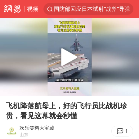
视频
国防部回应日本试射“战斧”导弹
泰国枪击案凶手先杀祖父母后行凶
A股三大股指收涨
台风“白海豚”体型变大！环流面积接近13个浙江那么大
泰国校园枪击案死亡人数升至7人
江苏发布台风蓝色预警
宇树科技中一签需缴款7.54万元
00:00
00:15
“立秋的第一杯奶茶”又爆单了
Play
Ent
full
中国军队坚决反制任何闹海图谋
飞机降落航母上，好的飞行员比战机珍
贵，看见这幕就会秒懂
女子开一天一夜空调后二氧化碳中毒
台湾海峡南口北上船舶实施交通管制
欢乐笑料大宝藏
1
山东