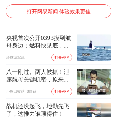
向鹏0-3不敌张本智和
四川宜宾地震网友称睡觉被摇醒
打开网易新闻 体验效果更佳
DeepSeek投资宇树科技意味什么
今日立秋你咬秋了吗
央视首次公开039B摸到航
公司“上四休三”但要降薪1000元
母身边：燃料快见底，掉
东方之约 相约未来
深30米，最终锁定大鱼
环球谈军武
打开APP
八一刚过。两人被抓！泄
露航母关键机密，原来间
谍就在普通人身边
小熊回收站
3跟贴
打开APP
战机还没起飞，地勤先飞
了，这推力谁顶得住！