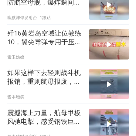
防航空母舰，爆炸瞬间太
燃了
幽默炸弹发射台
1跟贴
歼16黄岩岛空域让位教练
10，翼尖导弹专用于压制
菲方巡逻机
素玉姑娘
如果这样下去轻则战斗机
报销，重则航母报废，飞
行员有两把刷子！
酱本增笑
震撼海上力量，航母甲板
风驰电掣，感受钢铁巨鹰
翱翔！