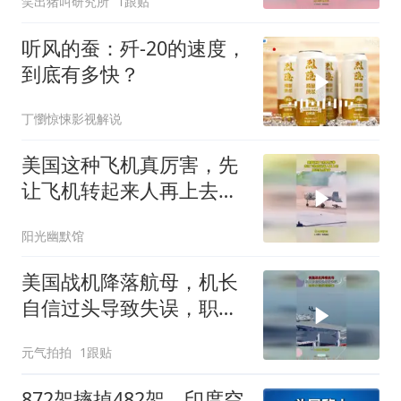
笑出猪叫研究所
1跟贴
听风的蚕：歼-20的速度，
到底有多快？
丁懰惊悚影视解说
美国这种飞机真厉害，先
让飞机转起来人再上去，
脑壳差点撞开
阳光幽默馆
美国战机降落航母，机长
自信过头导致失误，职业
生涯提前结束
元气拍拍
1跟贴
872架摔掉482架，印度空