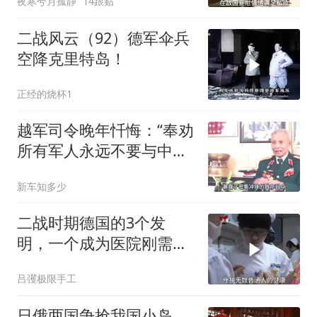
夜寒兮月孤静
14跟贴
二战风云（92）德军伞兵
空降克里特岛！
正经的烧杯1
越军司令晚年忏悔：“奉劝
所有军人永远不要与中国
军队为敌！”
新车知多少
二战时期德国的3个发
明，一个成为医院刚需，
一个让女人爱不释手！
吕彏极限手工
日俄两国争抢我国小岛，