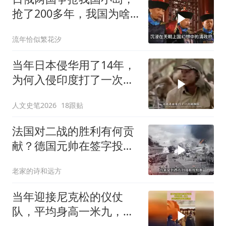
抢了200多年，我国为啥
默不作声？
流年恰似繁花汐
当年日本侵华用了14年，
为何入侵印度打了一次就
放弃了？#日本 #印度 #历
人文史笔2026
18跟贴
史
法国对二战的胜利有何贡
献？德国元帅在签字投降
时都不忘羞辱法国
老家的诗和远方
当年迎接尼克松的仪仗
队，平均身高一米九，尼
克松回忆满满压迫感