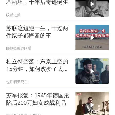
基斯坦，十年后奇迹诞生
狡黠之狐
苏联这短短一生，干过两
件肠子都悔断的事
邮轮摄影师阿嗵
杜立特空袭：东京上空的
15分钟，如何改变了太平
洋战争？
也许明天死亡
苏军报复：1945年德国沦
陷后200万妇女成战利品