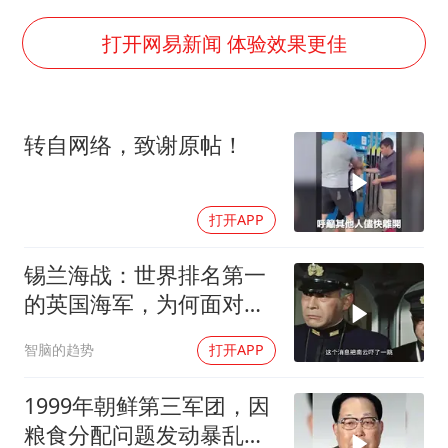
号召领导带头休假 是大家不想休吗
打开网易新闻 体验效果更佳
律师称“梅姨”若满75岁或不适用死刑
《歌手》歌王之战帮唱嘉宾官宣
“梅姨”准确年龄仍未知
转自网络，致谢原帖！
南昌一规划馆现“阴间座椅”字样
上海一酒店房间爬满床虱 住客反被怼
打开APP
中国经济展现强大韧性和活力
锡兰海战：世界排名第一
的英国海军，为何面对日
军无力招架？
智脑的趋势
打开APP
1999年朝鲜第三军团，因
粮食分配问题发动暴乱，