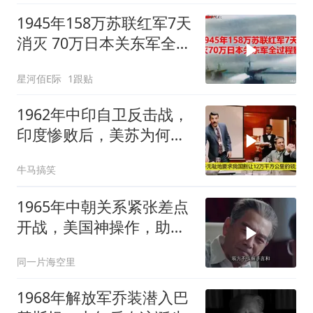
1945年158万苏联红军7天
消灭 70万日本关东军全过
程影像
星河佰E际
1跟贴
1962年中印自卫反击战，
印度惨败后，美苏为何不
帮忙
牛马搞笑
1965年中朝关系紧张差点
开战，美国神操作，助两
国化解危机
同一片海空里
1968年解放军乔装潜入巴