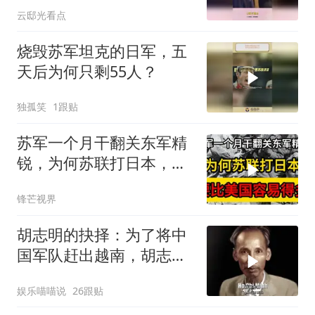
云邸光看点
烧毁苏军坦克的日军，五
天后为何只剩55人？
独孤笑
1跟贴
苏军一个月干翻关东军精
锐，为何苏联打日本，要
比美国容易得多？
锋芒视界
胡志明的抉择：为了将中
国军队赶出越南，胡志明
甘做法国的殖民地
娱乐喵喵说
26跟贴