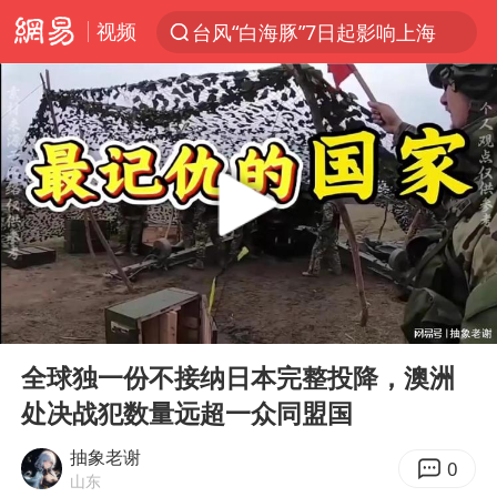
台风“白海豚”7日起影响上海
视频
聚“绿”成势，结构转型活力足
80后女柜员逆袭成4200亿银行副行长
多地要求领导干部带头休假
四川资阳市原市长王善平被判11年
金饰克价大幅跳涨
24小时不关空调 电费会更低吗
郑国霖回应去景区上班被保安拦下
00:00
03:24
浙江舟山21条水上客运航线停航
Play
Ent
full
全球独一份不接纳日本完整投降，澳洲
空调发明出来竟然不是为了给人降温
处决战犯数量远超一众同盟国
今年4位周星驰电影配角去世
抽象老谢
中国五箭齐发反制美国
0
山东