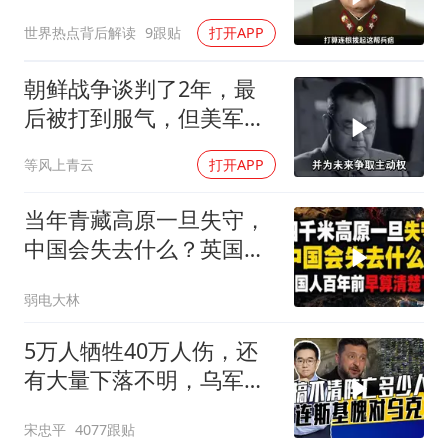
遭到军方无情镇压
世界热点背后解读
9跟贴
打开APP
朝鲜战争谈判了2年，最
后被打到服气，但美军做
了多少小动作？
等风上青云
打开APP
当年青藏高原一旦失守，
中国会失去什么？英国人
百年前早算清楚了
弱电大林
5万人牺牲40万人伤，还
有大量下落不明，乌军伤
亡人数难估量
宋忠平
4077跟贴