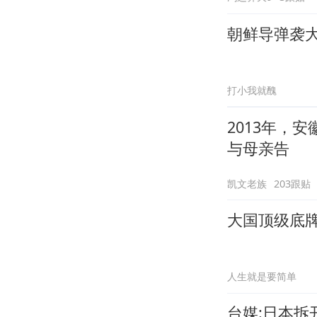
朝鲜导弹袭
打小我就醜
2013年，
与母亲告
凯文老族
203跟贴
大国顶级底
人生就是要简单
台媒:日本