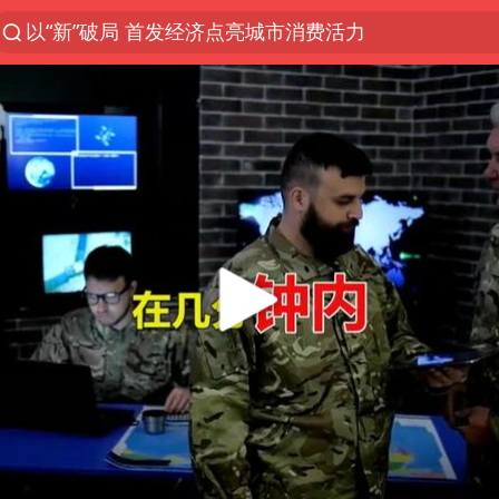
以“新”破局 首发经济点亮城市消费活力
中方回应是否在太平洋海底开采稀土
宇树科技发行价格150.80元/股
泰国一女公务员妆容引争议 本人回应
U17国足1分钟轰2球
外交部发言人就广岛核爆81周年等答记者问
贵州轮胎子公司获美国退税8136万
吉林一“温度计大楼”读数爆表
台风白海豚影响中国已成定局
法国将禁止“未经同意的电话营销”
27岁女子成组织卖淫集团主犯被通缉