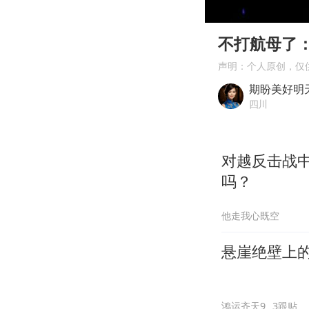
00:00
Play
不打航母了
声明：个人原创，仅
期盼美好明
四川
对越反击战
吗？
他走我心既空
悬崖绝壁上
鸿运齐天9
3跟贴