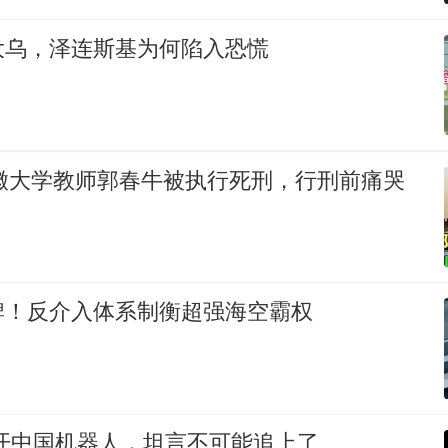
大乌，泽连斯基为何陷入恐慌
安徽大学教师郭春牛被执行死刑，行刑前痛哭
牌！反介入体系制衡超强海空霸权
拆开中国机器人，坦言不可能追上了