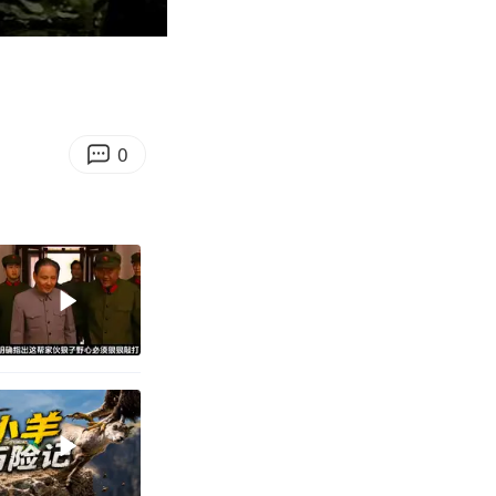
07:40
Enter
fullscreen
0