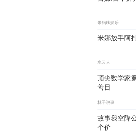
果妈聊娱乐
米娜放手阿扎
水云人
顶尖数学家
善目
林子说事
故事我空降
个价