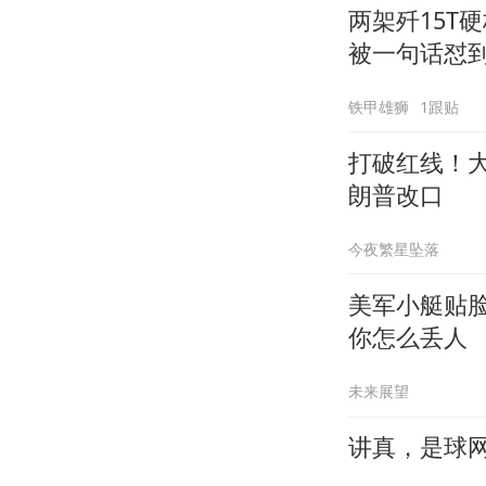
两架歼15T
被一句话怼
铁甲雄狮
1跟贴
打破红线！
朗普改口
今夜繁星坠落
美军小艇贴
你怎么丢人
未来展望
讲真，是球