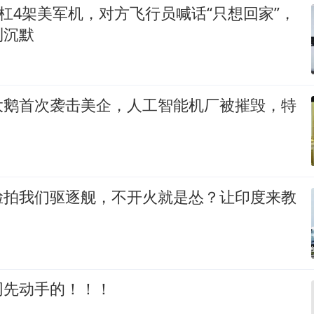
硬杠4架美军机，对方飞行员喊话“只想回家”，
到沉默
大鹅首次袭击美企，人工智能机厂被摧毁，特
脸拍我们驱逐舰，不开火就是怂？让印度来教
网先动手的！！！