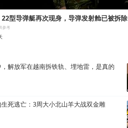
我国编制完成新版全月地质图
村民谈“梅姨”：叫的其实是“媒姨”
：22型导弹艇再次现身，导弹发射舱已被拆除
郑国霖回应去景区上班被保安拦下
供参考
感觉全东北都在等7号
天
东方甄选被判赔偿江小白30万元
80后女柜员逆袭成4200亿银行副行长
中，解放军在越南拆铁轨、埋地雷，是真的
奋进开新局 实干挑大梁
的生死逃亡：3周大小北山羊大战双金雕