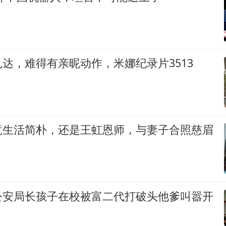
达，难得有亲昵动作，米娜纪录片3513
竟生活简朴，还是王虹恩师，与妻子合照慈眉
公安局长孩子在校被富二代打破头他爹叫嚣开