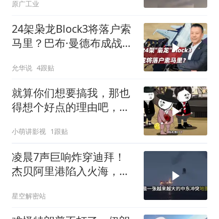
原广工业
24架枭龙Block3将落户索
马里？巴布·曼德布成战略
支点
允华说
4跟贴
就算你们想要搞我，那也
得想个好点的理由吧，这
这...他不成立啊
小萌讲影视
1跟贴
凌晨7声巨响炸穿迪拜！
杰贝阿里港陷入火海，美
军弹药库告急让中东盟友
星空解密站
彻底心寒