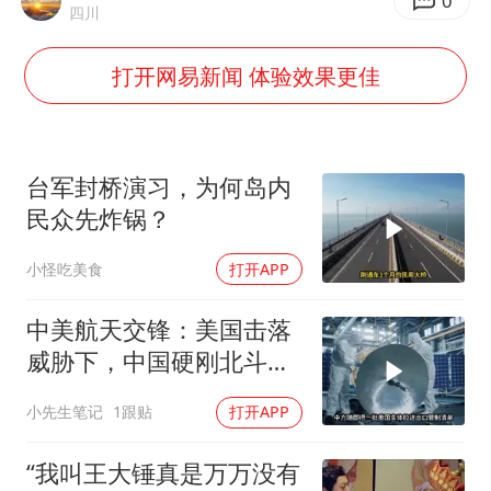
今年第二强台风将带来多大影响
0
四川
上半年国内居民出游人次34.63亿
打开网易新闻 体验效果更佳
浙江最强风雨时段已锁定
梁文锋为什么投王兴兴
万岁山接盘烂尾恒大文旅城
台军封桥演习，为何岛内
刘伟任延安市委常委、市纪委书记
民众先炸锅？
多所幼师院校开设养老专业
小怪吃美食
打开APP
习近平心系体育强国建设
中美航天交锋：美国击落
威胁下，中国硬刚北斗升
级+重复火箭
小先生笔记
1跟贴
打开APP
“我叫王大锤真是万万没有