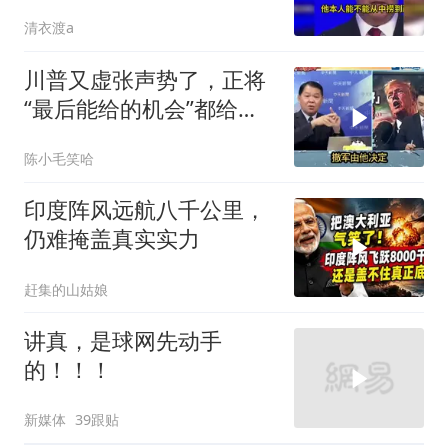
现实不变
清衣渡a
川普又虚张声势了，正将
“最后能给的机会”都给伊
朗！台媒点评
陈小毛笑哈
印度阵风远航八千公里，
仍难掩盖真实实力
赶集的山姑娘
讲真，是球网先动手
的！！！
新媒体
39跟贴