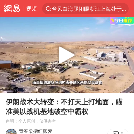
视频
台风白海豚闭眼浙江上海处于危险半圆
“China Cool”火了，老外爱上中国避暑游
香港宏福苑火灾或由烟头引起
浙江台州《告全体市民书》
以媒：穆杰塔巴被紧急送医情况危急
多所高校取消艺考
云南一地村民过火把节意外灼伤16人
00:00
04:38
张本智和：零封向鹏不意外
Play
Ent
full
泰国初中生饮弹自尽前开了26枪
伊朗战术大转变：不打天上打地面，瞄
准美以战机基地破空中霸权
22岁女生独闯南太行失联12天
声明：个人原创，仅供参考
用AI造出新病毒意味着什么
青春染指红颜梦