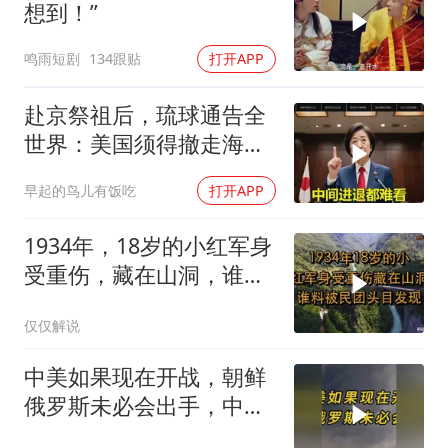
想到！”
鸣雨短剧
134跟贴
打开APP
赴京祭祖后，琉球通告全
世界：美国须得撤走海马
斯，日本陷入被动
早起的鸟儿有饭吃
打开APP
1934年，18岁的小红军身
受重伤，藏在山洞，谁料
被民团头目发现
仅仅解说
中美如果现在开战，朝鲜
俄罗斯未必会出手，中国
只能靠这四支力量