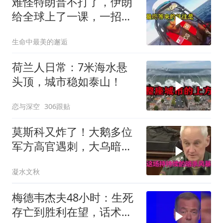
难怪特朗普不打了，伊朗
给全球上了一课，一招吃
定美国，迎来转折
生命中最美的邂逅
荷兰人日常：7米海水悬
头顶，城市稳如泰山！
恋与深空
306跟贴
莫斯科又炸了！大鹅多位
军方高官遇刺，大乌暗杀
方向已曝光？
凝水文秋
梅德韦杰夫48小时：生死
存亡到胜利在望，话术变