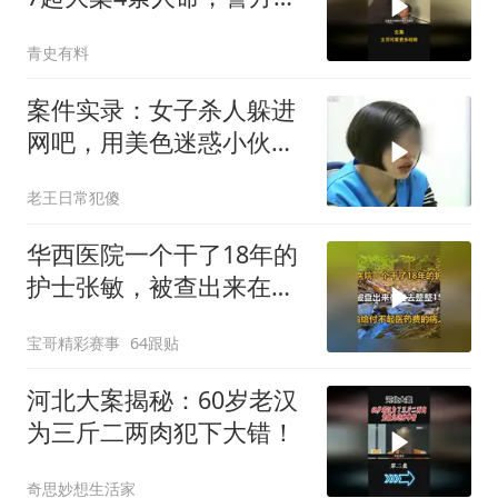
续追凶22年
青史有料
案件实录：女子杀人躲进
网吧，用美色迷惑小伙，
让其帮忙抛尸
老王日常犯傻
华西医院一个干了18年的
护士张敏，被查出来在过
去整整15年里
宝哥精彩赛事
64跟贴
河北大案揭秘：60岁老汉
为三斤二两肉犯下大错！
奇思妙想生活家