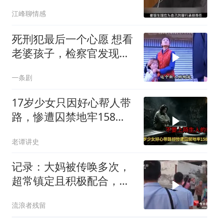
江峰聊情感
死刑犯最后一个心愿 想看
老婆孩子，检察官发现了
一 个大秘密
一条剧
17岁少女只因好心帮人带
路，惨遭囚禁地牢158
天，解救现场让警察崩溃
老谭讲史
记录：大妈被传唤多次，
超常镇定且积极配合，反
而引起警方怀疑
流浪者残留