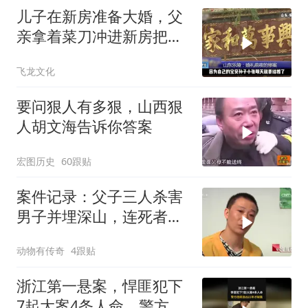
儿子在新房准备大婚，父
亲拿着菜刀冲进新房把儿
子活活砍死！
飞龙文化
要问狠人有多狠，山西狠
人胡文海告诉你答案
宏图历史
60跟贴
案件记录：父子三人杀害
男子并埋深山，连死者是
谁都不知道，太
动物有传奇
4跟贴
浙江第一悬案，悍匪犯下
7起大案4条人命，警方连