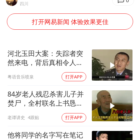
0
四川
全民健身事业高质量发展
上四休三，但降薪1000元，你接受吗？
打开网易新闻 体验效果更佳
唐田赛前发布会上引用《孙子兵法》
台当局重金为“台独”织“皇帝新衣”
河北玉田大案：失踪者突
商场现钱学森巨幅海报 负责人回应
然来电，背后真相令人震
老挝国会主席赛宋蓬逝世
惊
购飞机票7分钟后退票被扣2022元
粤语音乐喷泉
打开APP
乐享全民健身 共筑健康中国
84岁老人残忍杀害儿子并
焚尸，全村联名上书恳求
轻判，得知缘由警察心疼
老谭讲史
4跟贴
打开APP
落泪
他将同学的名字写在笔记