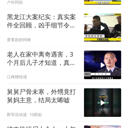
户外阿崭
黑龙江大案纪实：真实案
件全回顾，凶手细节令人
心惊
爱看剧的阿峰
老人在家中离奇遇害，3
个月后儿子才知道，真相
令人难以置信
江峰聊情感
舅舅尸骨未寒，外甥竟打
舅妈主意，结局太唏嘘
辉哥说动漫
10跟贴