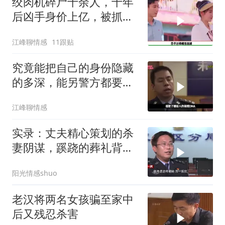
绞肉机碎尸十余人，十年
后凶手身价上亿，被抓后
判决让人解气
江峰聊情感
11跟贴
究竟能把自己的身份隐藏
的多深，能另警方都要刮
目相看？
江峰聊情感
实录：丈夫精心策划的杀
妻阴谋，蹊跷的葬礼背
后，真相太吓人
阳光情感shuo
老汉将两名女孩骗至家中
后又残忍杀害