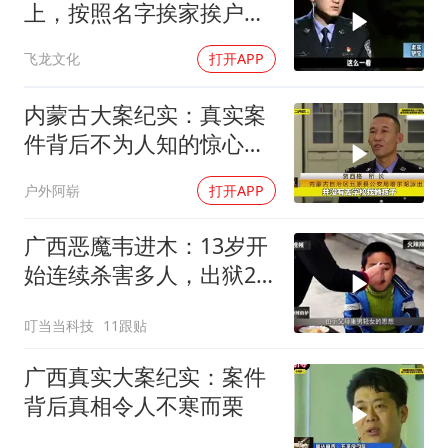
上，按照名字挨家挨户去
杀人！
飞龙文化
打开APP
内蒙古大案纪实：真实案
件背后不为人知的惊心真
相
户外阿崭
打开APP
广西恶魔韦进木：13岁开
始连续杀害多人，出狱2
个月后再次杀人
叮当当科技
11跟贴
广西真实大案纪实：案件
背后真相令人不寒而栗