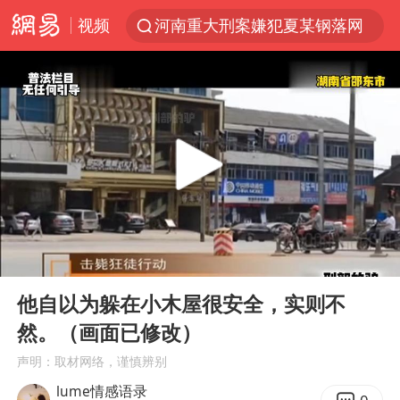
河南重大刑案嫌犯夏某钢落网
视频
WTT横滨冠军赛国乒女单三将晋级四强
光影经济撬动暑期消费新蓝海
白海豚将正面袭击贯穿浙江
杭州全市有序停课
《欢迎来龙餐馆》口碑
酒店花洒现排泄物住客索赔遭拒
情侣平潭拍日出坠崖1死1伤
00:00
08:40
Play
Ent
新疆优化调整景区内自驾服务费
full
他自以为躲在小木屋很安全，实则不
夏日经济乘“热”而上 消费市场向“新”而行
然。（画面已修改）
36岁男演员成景区NPC后人气爆棚
声明：取材网络，谨慎辨别
宇树王兴兴被问了360多个问题
lume情感语录