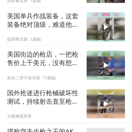
浅梦看世界
1跟贴
美国单兵作战装备，这套
装备绝对顶级，难道他是
一个狙击手！
搞笑鸭大妈
1跟贴
美国街边的枪店，一把枪
售价上千美元，没有想象
中的昂贵！
欢乐二愣子俱乐部
11跟贴
国外抢迷进行枪械破坏性
测试，持续射击直至枪管
毁坏，护木起火爆裂！
大眼猫侃世界
堪称突击步枪之王的AK-