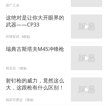
原广工业
这绝对是让你大开眼界的
武器——CP33
环球军武
4跟贴
瑞典古斯塔夫M45冲锋枪
韩丑丑
1跟贴
射钉枪的威力，竟然这么
大，这跟枪有什么区别！
搞笑可爱达
1跟贴