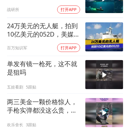
型潜航器
战研所
打开APP
24万美元的无人艇，拍到
10亿美元的052D，美媒欢
呼找到制胜法则
百万知识军
打开APP
单发有镜一枪死，这不就
是狙吗
五娃看剧
5跟贴
两三美金一颗价格惊人，
手枪实弹都没这么贵，别
以为是吹牛
欢乐舍长
3跟贴