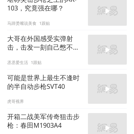
103，究竟强在哪？
马蹄烫嘴说美食
1跟贴
大哥在外国感受实弹射
击，击发一刻自己憋不住
笑了，真男人还得用真枪
丞丞爱生活
1跟贴
啊
可能是世界上最生不逢时
的半自动步枪SVT40
虎哥视界
开箱二战美军传奇狙击步
枪：春田M1903A4