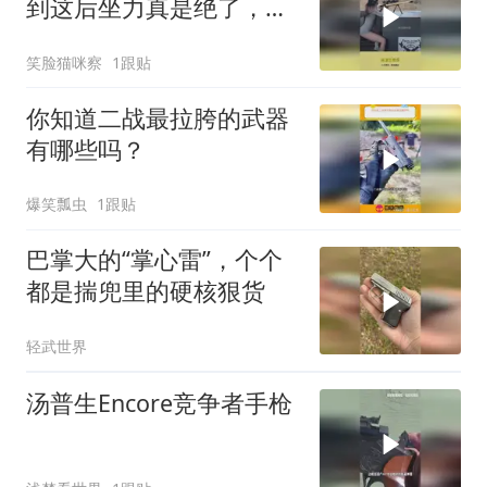
到这后坐力真是绝了，幸
亏有教练扶着呢！
笑脸猫咪察
1跟贴
你知道二战最拉胯的武器
有哪些吗？
爆笑瓢虫
1跟贴
巴掌大的“掌心雷”，个个
都是揣兜里的硬核狠货
轻武世界
汤普生Encore竞争者手枪