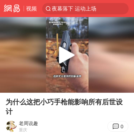
视频
夜幕落下 运动上场
泰交通部副部长回应中国人遭歧视手势
改名后的“青海拉面”店
段绚竞因公牺牲 年仅44岁
1岁宝宝碰坏纸巾盒 宝妈被索赔924元
女子开一天一夜空调后二氧化碳中毒
男子结婚8年3个女儿均非亲生
00:00
00:58
“空调24小时开着更省电”不实
Play
Ent
full
“不建议大家买深色蛋糕”
为什么这把小巧手枪能影响所有后世设
计
台风白海豚逼近 暴雨大暴雨来袭
男子杀人后逃进深山21年活得像野人
老周说趣
0
重庆