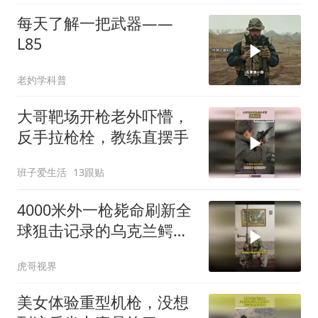
每天了解一把武器——
L85
老妁学科普
大哥靶场开枪老外吓懵，
反手拉枪栓，教练直摆手
班子爱生活
13跟贴
4000米外一枪毙命刷新全
球狙击记录的乌克兰鳄鱼
狙击枪
虎哥视界
美女体验重型机枪，没想