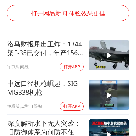
985博士后被曝在妻子孕期出轨后续
公司“上四休三”但要降薪1000元
打开网易新闻 体验效果更佳
OpenAI为免费用户升级GPT-5.6 Luna
47岁妈妈突然产女 26岁女儿：很震惊
洛马财报甩出王炸：1344
97岁英国奶奶飞上天再破吉尼斯纪录
架F-35已交付，年产156
“中国蔬菜之乡”最高温达41.8℃
架！美国真“去工业化”
军武时间线
打开APP
了？
如何把百年大党建设得更加坚强有力？
中远口径机枪崛起，SIG
MG338机枪
挖掘笑点坊
1跟贴
打开APP
深度解析水下无人突袭：
旧防御体系为何防不住小