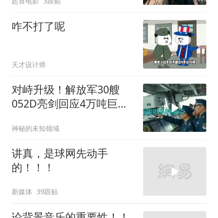
起喜电影
3跟贴
咋不打了呢
天才设计师
对峙升级！解放军30艘
052D亮剑回应4万吨巨舰
挑衅
神秘的未知领域
讲真，是球网先动手
的！！！
新媒体
39跟贴
论背景音乐的重要性！！