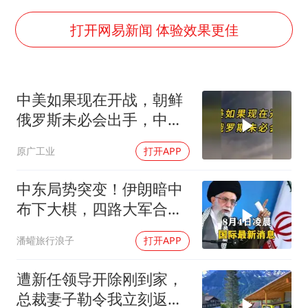
U17国足三连胜晋级明日之星半决赛
胡彦斌韩磊 谁帮谁
打开网易新闻 体验效果更佳
我国外贸延续良好增长态势
国防部：中国军队坚决反制任何闹海挑衅图谋
中美如果现在开战，朝鲜
“新疆阿勒泰八月能滑雪”不实
俄罗斯未必会出手，中国
女儿为争财产堵门阻挠父亲出殡
只能靠这四支力量
原广工业
打开APP
夯实基础开新局
中东局势突变！伊朗暗中
布下大棋，四路大军合
围，特朗普面临死局
潘蠸旅行浪子
打开APP
遭新任领导开除刚到家，
总裁妻子勒令我立刻返