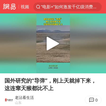
视频
“电影+”如何激发千亿级消费新活力？
中巨芯：上半年归母净利润1405.77万元
上海：台风白海豚或将带来龙卷风
38岁演员求职万岁山NPC成功
国乒男单横滨冠军赛全军覆没
四川宜宾高县4.9级地震致1死
秋天的第一杯奶茶到底有多火
00:00
00:13
日本试射“战斧”导弹，国防部回应
Play
Ent
full
东航：国内客票提前14天免费退改
国外研究的“导弹”，刚上天就掉下来，
这连窜天猴都比不上
百花奖开幕式
美股存储板块集体大跌
老沾看生活
0
山东