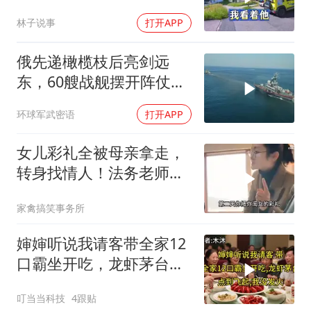
岗，我直言她无权命令我
林子说事
打开APP
俄先递橄榄枝后亮剑远
东，60艘战舰摆开阵仗，
日本敢动北方四岛？
环球军武密语
打开APP
女儿彩礼全被母亲拿走，
转身找情人！法务老师硬
核介入讨回公道！
家禽搞笑事务所
婶婶听说我请客带全家12
口霸坐开吃，龙虾茅台点
到飞起，我没发
叮当当科技
4跟贴