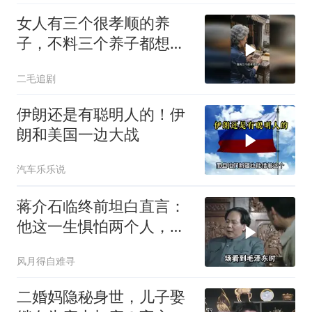
女人有三个很孝顺的养
子，不料三个养子都想害
她！
二毛追剧
伊朗还是有聪明人的！伊
朗和美国一边大战
汽车乐乐说
蒋介石临终前坦白直言：
他这一生惧怕两个人，却
只敬佩一个人！
风月得自难寻
二婚妈隐秘身世，儿子娶