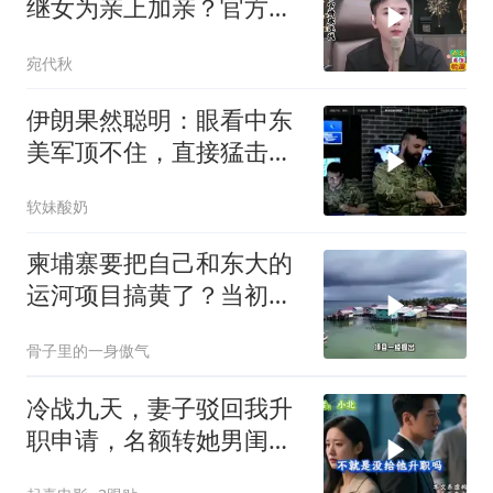
继女为亲上加亲？官方怒
批！
宛代秋
伊朗果然聪明：眼看中东
美军顶不住，直接猛击要
害，特朗普怂了
软妹酸奶
柬埔寨要把自己和东大的
运河项目搞黄了？当初可
是吹得天花乱坠
骨子里的一身傲气
冷战九天，妻子驳回我升
职申请，名额转她男闺
蜜，我转身办妥1件事