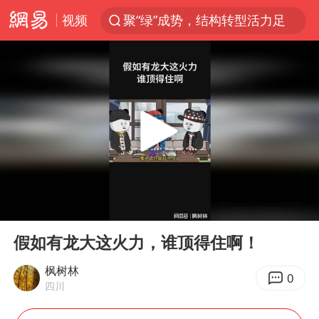
视频
聚“绿”成势，结构转型活力足
台风白海豚可能在浙闽沿海登陆
女子利用漏洞0元薅走3000多件家电
台风白海豚影响中国已成定局
80后女柜员逆袭成4200亿银行副行长
金饰克价大幅跳涨
狄龙7300万提前续约值不值
00:00
02:20
多地要求领导干部带头休假
Play
Ent
full
24小时不关空调 电费会更低吗
假如有龙大这火力，谁顶得住啊！
龚宝冬烈士安葬仪式举行
枫树林
0
四川
浙江舟山21条水上客运航线停航