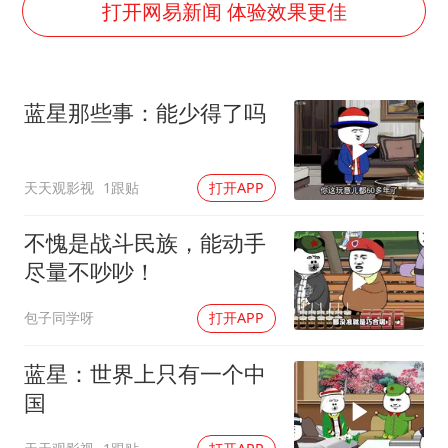
中央气象台发布台风黄色预警
打开网易新闻 体验效果更佳
“梅姨”准确年龄仍未知
新华社权威快报|我国编制完成新版全月地质图
蓝星那些事：能少得了吗
今年4位周星驰电影配角去世
号召领导带头休假 是大家不想休吗
天天观影视
1跟贴
打开APP
中国五箭齐发反制美国
中国经济展现强大韧性和活力
不愧是战斗民族，能动手
尽量不吵吵！
包子同学呀
打开APP
蓝星：世界上只有一个中
国