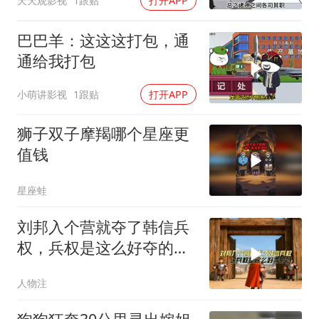
天天观影视
1跟贴
打开APP
巴巴羊：这这这打包，通
通给我打包
小萌讲影视
1跟贴
打开APP
狮子双子摩羯哪个星座更
值钱
星座蛙
刘邦入个营就夺了韩信兵
权，兵权是这么好夺的
吗，看看刘邦的办法
人物注