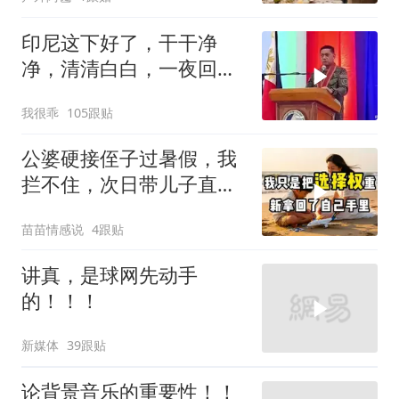
夫全家10人被新户主请出
家门
印尼这下好了，干干净
净，清清白白，一夜回到
了从前（3） (2)
我很乖
105跟贴
公婆硬接侄子过暑假，我
拦不住，次日带儿子直飞
普吉岛，婆婆傻眼
苗苗情感说
4跟贴
讲真，是球网先动手
的！！！
新媒体
39跟贴
论背景音乐的重要性！！