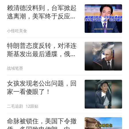
赖清德没料到，台军掀起
逃离潮，美军终于反应过
来：中美不能交战
小怪吃美食
特朗普态度反转，对泽连
斯基发出最后通牒，俄乌
终于走向尾声？
战域笔墨
女孩发现老公出问题，回
家一看傻眼了！
二毛追剧
12跟贴
命脉被锁住，美国下令撤