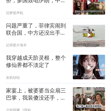
侨，多国致电伊朗，中国
两大判断全部成真
旧梦留声机
问题严重了，菲律宾闹到
联合国，中方还没出手，
东盟两国先出手了
记得那片海辛
我穿越成天阶灵根，整个
修仙界都不淡定了
灰机咕咕
家宴上，被婆婆当众扇三
巴掌，我装傻没还手，悄
悄卖别墅搬家，8天后丈
户外阿毽
1跟贴