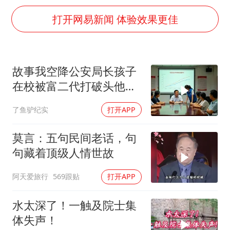
泰国一女公务员妆容引争议 本人回应
打开网易新闻 体验效果更佳
80后女柜员逆袭成4200亿银行副行长
27岁女子成组织卖淫集团主犯被通缉
吉林一“温度计大楼”读数爆表
故事我空降公安局长孩子
女子利用漏洞0元薅走3000多件家电
在校被富二代打破头他爹
24小时不关空调 电费会更低吗
叫嚣开个价
了鱼驴纪实
打开APP
东方甄选被判赔偿江小白30万元
莫言：五句民间老话，句
奋进开新局 实干挑大梁
句藏着顶级人情世故
阿天爱旅行
569跟贴
打开APP
水太深了！一触及院士集
体失声！