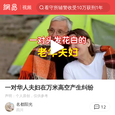
视频
看守所辅警收受10万获刑1年
以“新”破局 首发经济点亮城市消费活力
台风白海豚进入48小时警戒线
中方回应是否在太平洋海底开采稀土
台风白海豚影响中国已成定局
佛得角门将亮相智利俱乐部主场
U17国足1分钟轰2球
00:00
06:54
五粮液渠道价一箱上涨近百元
Play
Ent
full
宇树科技发行价格150.80元/股
一对华人夫妇在万米高空产生纠纷
法国将禁止“未经同意的电话营销”
声明：个人原创，仅供参考
名都阳光
宇树科技王兴兴身家有望超200亿元
12
四川