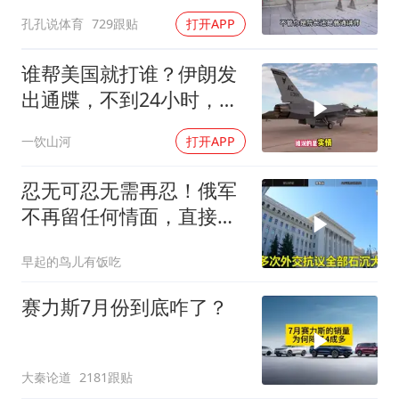
孔孔说体育
729跟贴
打开APP
谁帮美国就打谁？伊朗发
出通牒，不到24小时，特
朗普态度发生转变
一饮山河
打开APP
忍无可忍无需再忍！俄军
不再留任何情面，直接炸
平基辅美国军工厂
早起的鸟儿有饭吃
赛力斯7月份到底咋了？
大秦论道
2181跟贴