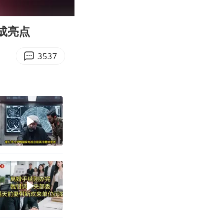
00:15
Enter
fullscreen
成亮点
3537