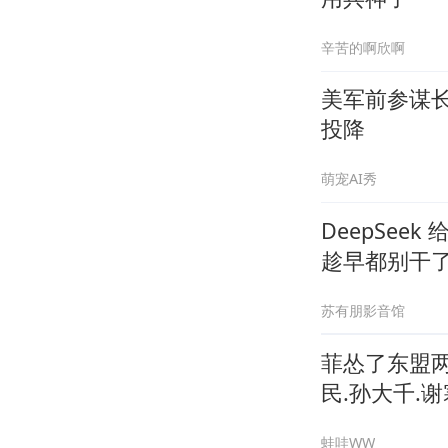
辛苦的啊欣啊
美军前参谋
投降
萌宠AI秀
DeepSee
趁早都别干
苏有朋影音馆
菲怂了东盟两
民.孙大千.谢
蛙哇WW