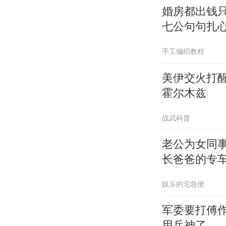
婚房都出钱
七公句句扎
手工编织教程
美伊交火打
霍尔木兹
战武科普
老公为女同
长爸爸的专
娱乐的宅急便
军委要打傅
用兵神了