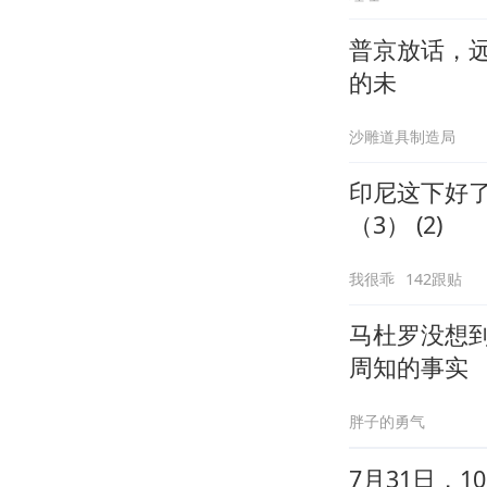
普京放话，
的未
沙雕道具制造局
印尼这下好
（3） (2)
我很乖
142跟贴
马杜罗没想
周知的事实
胖子的勇气
7月31日，