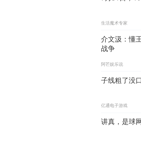
生活魔术专家
介文汲：懂
战争
阿芒娱乐说
子线粗了没
亿通电子游戏
讲真，是球