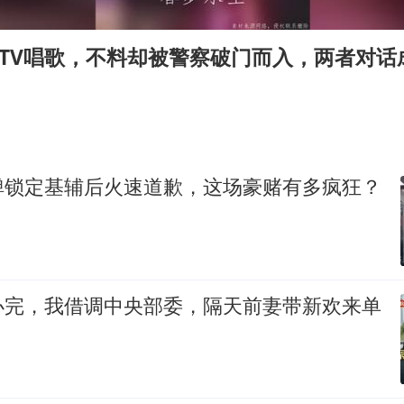
四川宜宾市高县发生4.9级地震
女子开一天一夜空调后二氧化碳中毒
KTV唱歌，不料却被警察破门而入，两者对话
男子杀人后逃进深山21年活得像野人
985博士后被曝在妻子孕期出轨后续
“空调24小时开着更省电”不实
粉笔教育发布“自曝式”公开信
弹锁定基辅后火速道歉，这场豪赌有多疯狂？
OpenAI为免费用户升级GPT-5.6 Luna
如何把百年大党建设得更加坚强有力？
办完，我借调中央部委，隔天前妻带新欢来单