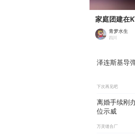
00:00
Play
家庭团建在
青梦水生
四川
泽连斯基导
下次再见吧
离婚手续刚
位示威
万灵缝合厂