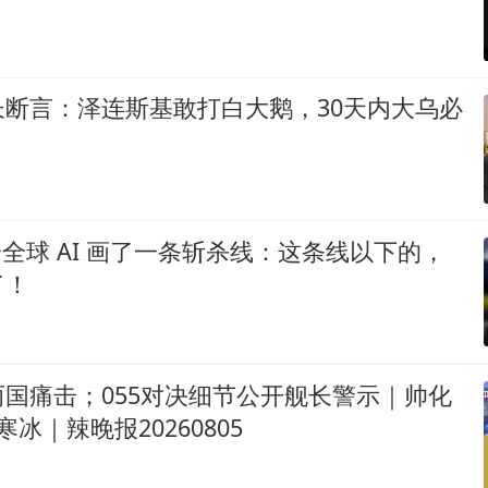
长断言：泽连斯基敢打白大鹅，30天内大乌必
k 给全球 AI 画了一条斩杀线：这条线以下的，
了！
国痛击；055对决细节公开舰长警示｜帅化
寒冰｜辣晚报20260805