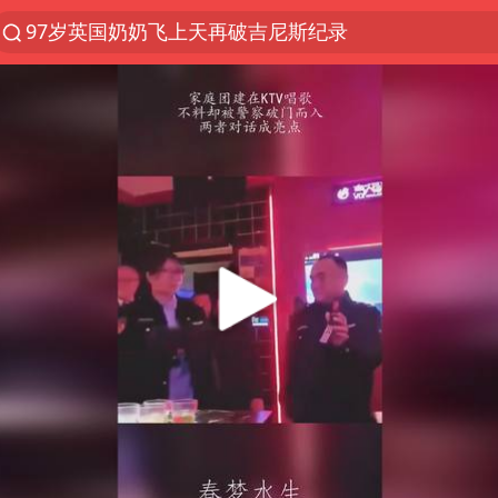
97岁英国奶奶飞上天再破吉尼斯纪录
夜幕落下 运动上场
汪峰阻止14岁女儿买大牌
泸溪河：桃酥吃出金属牙冠视频不实
27岁女子组织卖淫集团被悬赏通缉
立秋的仪式感
泰国校园枪击案死亡人数升至7人
改名后的“青海拉面”店
台军“汉光秀”开场闹剧多
公司“上四休三”但要降薪1000元
泰高官回应中国人在泰遭歧视：全面调查