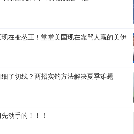
王现在变怂王！堂堂美国现在靠骂人赢的美伊
口细了切线？两招实钓方法解决夏季难题
网先动手的！！！