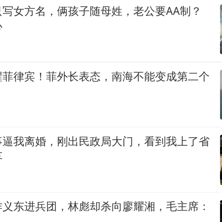
只写女方名，俩孩子随母姓，老公要AA制？
心
醒菲律宾！菲外长表态，南海不能变成第二个
事逼我离婚，刚出民政局大门，看到我上了省
车
作义东进兵团，林彪却杀向廖耀湘，毛主席：