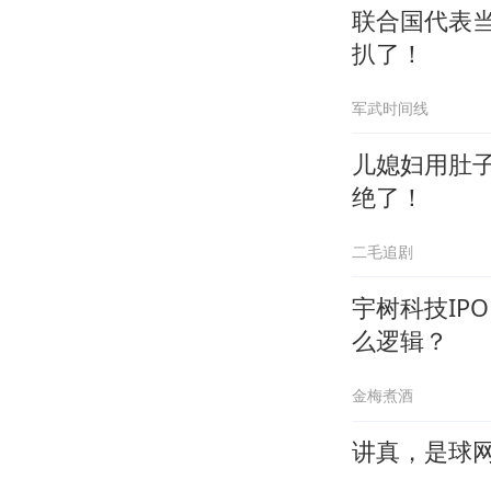
联合国代表
扒了！
军武时间线
儿媳妇用肚
绝了！
二毛追剧
宇树科技IP
么逻辑？
金梅煮酒
讲真，是球