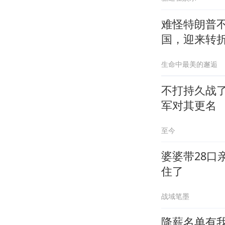
难怪特朗普
国，迎来转
生命中最美的邂逅
不打持久战
军对其更名
至今
婆婆带28
住了
战域笔墨
降薪名单有