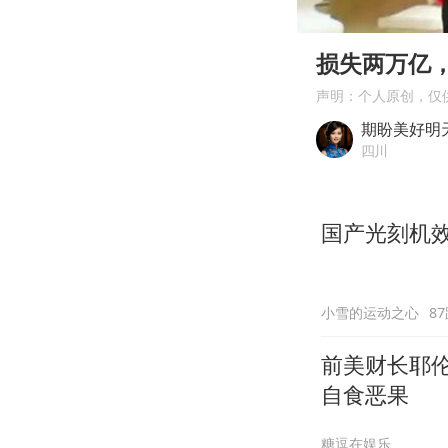
00:00
Play
损失两万亿
声明：个人原创，仅
期盼美好明
四川
国产光刻机
小雪的运动之心
8
前美财长耶伦
自食恶果
糖逗在娱乐