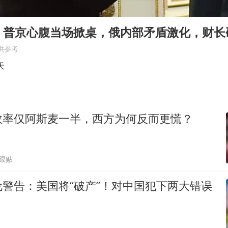
浙江最强风雨时段已锁定
万岁山接盘烂尾恒大文旅城
，普京心腹当场掀桌，俄内部矛盾激化，财长
老人被城管撞倒后离世亲属质疑记录仪
供参考
多所幼师院校开设养老专业
天
薛之谦杭州站演唱会取消
习近平心系体育强国建设
效率仅阿斯麦一半，西方为何反而更慌？
7跟贴
警告：美国将“破产”！对中国犯下两大错误