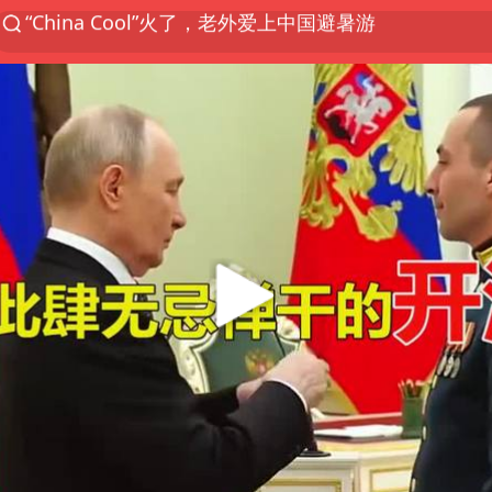
香港宏福苑火灾或由烟头引起
浙江台州《告全体市民书》
以媒：穆杰塔巴被紧急送医情况危急
多所高校取消艺考
泰国初中生饮弹自尽前开了26枪
22岁女生独闯南太行失联12天
用AI造出新病毒意味着什么
今年第二强台风将带来多大影响
张本智和：零封向鹏不意外
微信新功能：你可以“撤回”你的撤回
上半年国内居民出游人次34.63亿