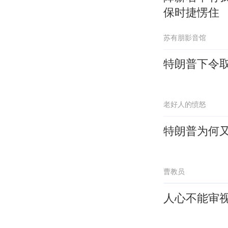
保时捷愣住
苏有朋影音馆
特朗普下令
老好人的愤怒
特朗普为何又
曹教员
人心不能审