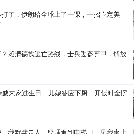
不打了，伊朗给全球上了一课，一招吃定美
折
了？赖清德找逃亡路线，士兵丢盔弃甲，解放
口亲戚来家过生日，儿媳答应下厨，开饭时全愣
我，我默默走人，经理追到电梯口，见我坐上