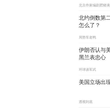
北京作家编剧肥猪满
北约倒数第
怎么了？
局势车老鸭
伊朗否认与
黑兰表忠心
环球谈军武
美国立场出
透视到底