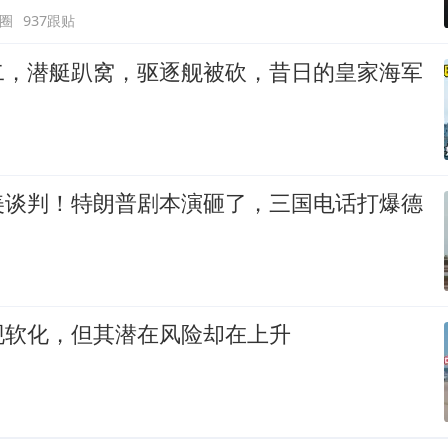
圈
937跟贴
二，潜艇趴窝，驱逐舰被砍，昔日的皇家海军
美谈判！特朗普剧本演砸了，三国电话打爆德
现软化，但其潜在风险却在上升