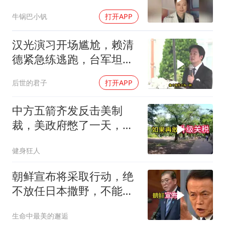
牛锅巴小钒
打开APP
汉光演习开场尴尬，赖清
德紧急练逃跑，台军坦克
掉零件
后世的君子
打开APP
中方五箭齐发反击美制
裁，美政府憋了一天，最
后才回了四个字
健身狂人
朝鲜宣布将采取行动，绝
不放任日本撒野，不能让
人类再遭灾祸
生命中最美的邂逅