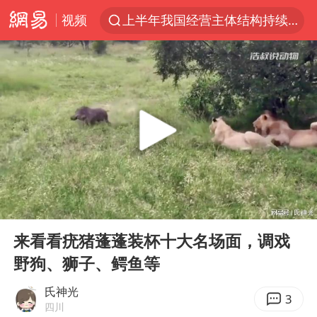
视频
上半年我国经营主体结构持续优化
上海有出现龙卷潜势
上海全域长途客运班次全部停运
今日15时起福州地铁高架区段停运
白海豚逼近浙闽沿海
1枚就能让航母瘫痪 轰-6J实力有多强
王艺迪2-4不敌张本美和止步4强
00:00
03:44
国足U17与阿森纳决赛取消 并列冠军
Play
Ent
full
上门女婿出轨女邻居多年被判重婚罪
来看看疣猪蓬蓬装杯十大名场面，调戏
野狗、狮子、鳄鱼等
王传君 《披荆斩棘》
2025年小学教师减少13.19万
氏神光
3
四川