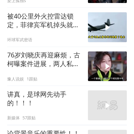
爱上孤独s
被40公里外火控雷达锁
定，菲律宾军机掉头就
跑，欧盟1500万也救不了
环球军武密语
场
76岁刘晓庆再迎麻烦，古
柯曝案件进展，两人私密
事仅是冰山一角
豫人说娱
1跟贴
讲真，是球网先动手
的！！！
新媒体
57跟贴
论背景音乐的重要性！！