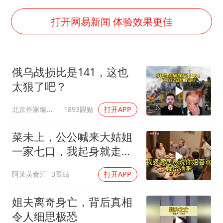
王艺迪无缘横滨赛决赛
泰国：高度重视中国游客旅游体验
打开网易新闻 体验效果更佳
于东来直播和胖东来核心团队开会
上海大部迎大暴雨
俄乌战损比是141，这也
《龙餐馆》 冲奖
太狠了吧？
蒯曼挺进WTT横滨冠军赛女单四强
北京作家编剧肥猪满圈
1893跟贴
打开APP
构建更高水平的全民健身公共服务体系
菜未上，公公喊来大姑姐
一家七口，我起身就走，
他怒喊：一万三谁付？
阿莱美食汇
3跟贴
打开APP
姐夫离奇身亡，背后真相
令人细思极恐