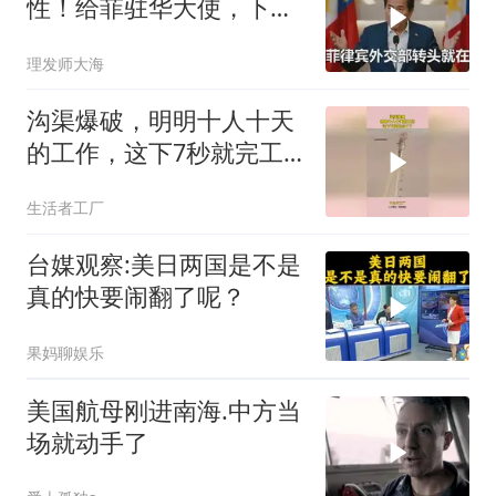
性！给菲驻华大使，下达
5个必须完成的任务
理发师大海
沟渠爆破，明明十人十天
的工作，这下7秒就完工
了
生活者工厂
台媒观察:美日两国是不是
真的快要闹翻了呢？
果妈聊娱乐
美国航母刚进南海.中方当
场就动手了