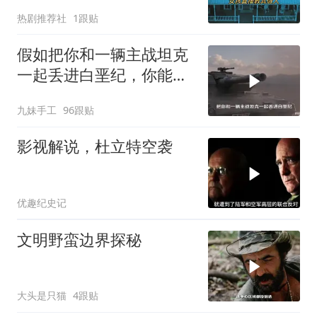
热剧推荐社
1跟贴
假如把你和一辆主战坦克
一起丢进白垩纪，你能统
治这个时代吗？
九妹手工
96跟贴
影视解说，杜立特空袭
优趣纪史记
文明野蛮边界探秘
大头是只猫
4跟贴