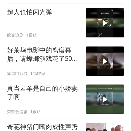
超人也怕闪光弹
欧克追剧
1跟贴
好莱坞电影中的离谱幕
后，请蟑螂演戏花了50万
美元
靠谱电影君
145跟贴
真当岩羊是自己的小娇妻
了啊
荣耀爱追剧
1跟贴
奇葩神猪门嗜肉成性声势