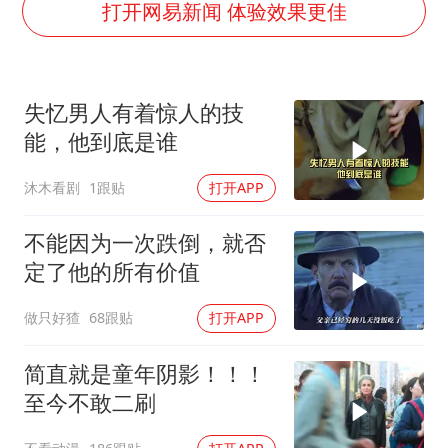
36岁男演员成景区NPC后人气爆棚
打开网易新闻 体验效果更佳
几元成本的AI广告导致千万市值蒸发
浙江台州《告全体市民书》
失忆男人有着惊人的技
梁家辉：到内地拍戏不是北上是回归
能，他到底是谁
郑丽文：台湾从来没有“独立”过
沐木看剧
1跟贴
打开APP
茅台部分直营店飞天茅台提价
梁家辉百花奖演讲落泪
不能因为一次跌倒，就否
人民的健康、体质、幸福一脉相承
定了他的所有价值
做只好猹
68跟贴
打开APP
简直就是童年阴影！！！
至今不敢二刷