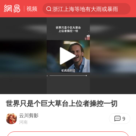
视频
浙江上海等地有大雨或暴雨
光影经济撬动暑期消费新蓝海
西湖突现狂风暴雨 游客瞬间被浇透
隔20米开高仿奶茶店被判赔35万元
“不怕六爷挂得多 就怕六爷挂一颗”
白海豚将正面袭击贯穿浙江
多家A股公司收到美国关税退款
00:00
00:59
直击东北超：哈尔滨vs通辽
Play
Ent
full
视频丨中国东方电气集团原党组副书记、董事宋致远被查
世界只是个巨大草台上位者操控一切
香港宏福苑火灾或由烟头引起
云川剪影
9
河南
酒店回应车内过夜被收150元