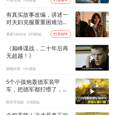
不看动漫
186跟贴
打开APP
有真实故事改编，讲述一
对夫妇克服重重困难治疗
自闭症孩子的故事
鹿鲨Sakana
289跟贴
打开APP
《巅峰谍战，二十年后再
无超越！》
碗晚科普
141跟贴
5个小孩炮轰德军装甲
车，把德军都打懵了，战
争片
憨哥哥电影
258跟贴