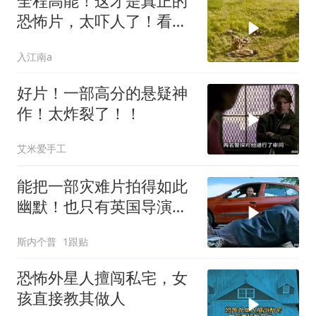
全程高能！这才是真正的
恐怖片，太吓人了！看完
不敢一个人睡觉了
入江南a
好片！一部高分的悬疑神
作！太炸裂了！！
艾米爱手工
能把一部灾难片拍得如此
幽默！也只有英国导演才
能做到吧！
斯内个普
1跟贴
恐怖外星人擅闯私宅，女
孩直接教其做人