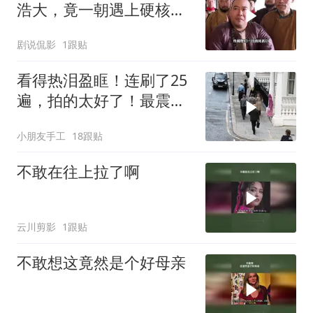
浩大，竟一朝遇上硬核江
湖女侠
剧说侃影
1跟贴
看得热泪盈眶！连刷了25
遍，拍的太好了！最震惊
的是真实事件改编
小朋友手工
18跟贴
不敢在往上拉了啊
云川剪影
1跟贴
不敢想这竟然是个好母亲