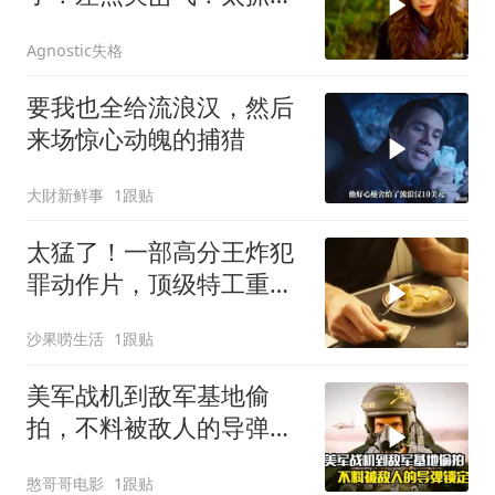
了！看一次哭一次
Agnostic失格
要我也全给流浪汉，然后
来场惊心动魄的捕猎
大財新鲜事
1跟贴
太猛了！一部高分王炸犯
罪动作片，顶级特工重出
江湖，场面太燃了
沙果唠生活
1跟贴
美军战机到敌军基地偷
拍，不料被敌人的导弹锁
定，战争片
憨哥哥电影
1跟贴