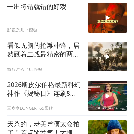
一出将错就错的好戏
影视宠儿
1跟贴
看似无脑的抢滩冲锋，居
然藏着二战最精密的两栖
登陆作战体系
简影时光
102跟贴
2026斯皮尔伯格最新科幻
神作《揭秘日》连刷8
遍，超级好看！
三华李LONGER
65跟贴
天杀的，老美导演太会拍
了！差点哭岔气！太抓心