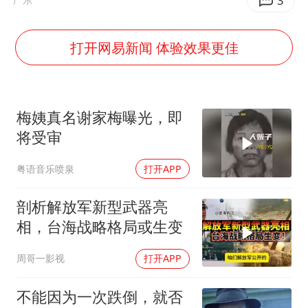
“伊斯兰版北约”出现
3
伯克希尔净买入约200亿美元股票
打开网易新闻 体验效果更佳
上交绝杀清华 姚明笑出表情包
曝美下令调查弹药库存信息遭泄露事件
白海豚在海上打了个结
梅姨真名谢家梅曝光，即
构建更高水平的全民健身公共服务体系
将受审
粤语音乐喷泉
打开APP
剖析解放军新型武器亮
相，台海战略格局或生变
周哥一影视
打开APP
不能因为一次跌倒，就否