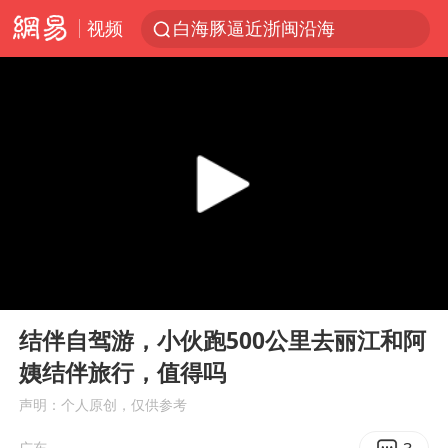
视频
白海豚逼近浙闽沿海
四川宜宾5.5级地震后余震为何不断
白海豚5次眼壁置换
上海轨交全网络地面高架区段限速运行
王艺迪无缘横滨赛决赛
奇飞云任内蒙古兴安盟盟委书记
浙江海域将现5到8米巨浪到狂浪
00:00
12:36
武契奇会见泽连斯基有何意图
Play
Ent
full
台铃电动车仅骑一年就断电趴窝
结伴自驾游，小伙跑500公里去丽江和阿
姨结伴旅行，值得吗
上海大部迎大暴雨
声明：个人原创，仅供参考
方桃子代言广告视频已下架
广东