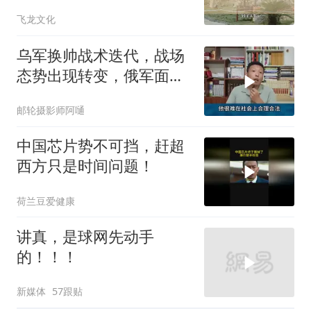
同的生存密码！
飞龙文化
乌军换帅战术迭代，战场
态势出现转变，俄军面临
严峻兵员压力
邮轮摄影师阿嗵
中国芯片势不可挡，赶超
西方只是时间问题！
荷兰豆爱健康
讲真，是球网先动手
的！！！
新媒体
57跟贴