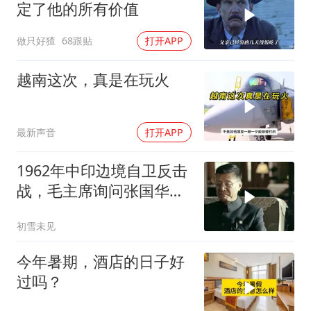
定了他的所有价值
做只好猹
68跟贴
打开APP
越南这次，真是在玩火
最新声音
打开APP
1962年中印边境自卫反击
战，毛主席询问张国华能
否获胜
初雪未见
今年暑期，酒店的日子好
过吗？