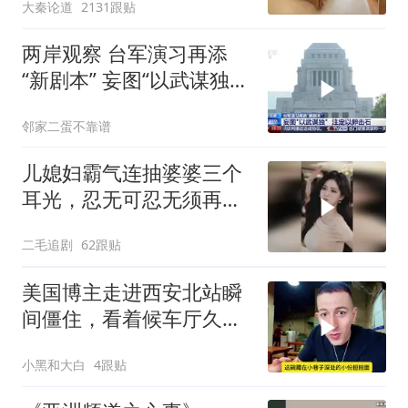
大秦论道
2131跟贴
两岸观察 台军演习再添
“新剧本” 妄图“以武谋独”
注定
邻家二蛋不靠谱
儿媳妇霸气连抽婆婆三个
耳光，忍无可忍无须再
忍，太解气了！
二毛追剧
62跟贴
美国博主走进西安北站瞬
间僵住，看着候车厅久久
说不出话语
小黑和大白
4跟贴