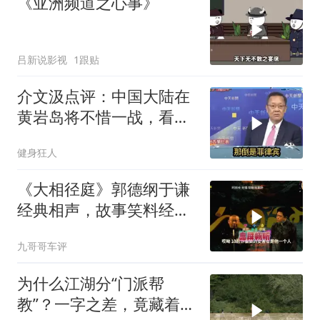
《亚洲频道之心事》
吕新说影视
1跟贴
介文汲点评：中国大陆在
黄岩岛将不惜一战，看你
菲律宾怎么做！
健身狂人
《大相径庭》郭德纲于谦
经典相声，故事笑料经典
不断！
九哥哥车评
为什么江湖分“门派帮
教”？一字之差，竟藏着不