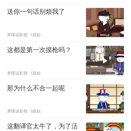
送你一句话别烦我了
梦喋说影视
1跟贴
这都是第一次摸枪吗？
梦喋说影视
1跟贴
那为什么不合一起呢
梦喋说影视
3跟贴
这翻译官太牛了，为了活