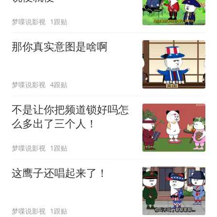
梦喋说影视
1跟贴
那你真实意图是啥啊
梦喋说影视
4跟贴
不是让你把频道锁好吗怎
么多出了三个人！
梦喋说影视
1跟贴
这鹰子还唱起来了！
梦喋说影视
1跟贴