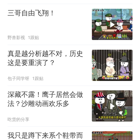
三哥自由飞翔！
野兽影视
1跟贴
真是越分析越不对，历史
这是要重演了？
包子同学呀
1跟贴
深藏不露！鹰子居然会做
法？沙雕动画欢乐多
吃货的分享
我只是蹲下来系个鞋带而