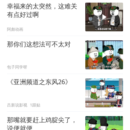
幸福来的太突然，这难关
有点好过啊
阿彪动画
那你们这想法可不太对
包子同学呀
《亚洲频道之东风26》
吕新说影视
1跟贴
那嘴就要赶上鸡腚尖了，
说便就便