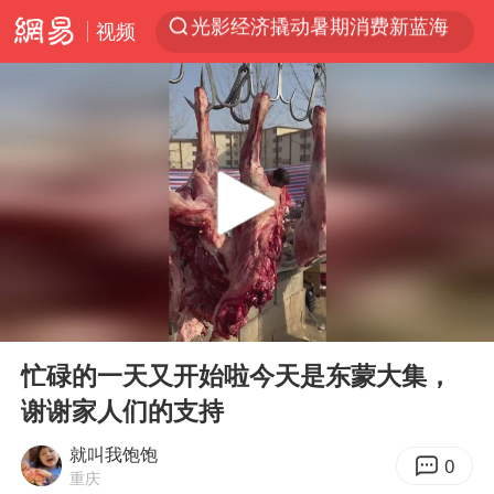
视频
马克·艾伦退出斯诺克中国公开赛
新疆优化调整景区内自驾服务费
上四休三，但降薪1000元，你接受吗？
泰国初中生饮弹自尽前开了26枪
情侣在平潭拍日出时坠崖致一死一伤
全民健身事业高质量发展
台当局重金为“台独”织“皇帝新衣”
00:00
01:22
几元成本的AI广告导致千万市值蒸发
Play
Ent
full
忙碌的一天又开始啦今天是东蒙大集，
老挝国会主席赛宋蓬逝世
谢谢家人们的支持
茅台部分直营店飞天茅台提价
就叫我饱饱
夏日经济乘“热”而上 消费市场向“新”而行
0
重庆