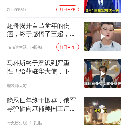
问题公开
赶山的姑娘
打开APP
超哥揭开自己童年的伤
疤，终于感悟了王超，他
决定接妈妈回来养老
临临唠生活
14跟贴
打开APP
马科斯终于意识到严重
性！给菲驻华大使，下达
5个必须完成的任务
理发师大海
隐忍四年终于掀桌，俄军
导弹砸向基辅美国工厂，
背后这步棋太狠了
附允历史观
11跟贴