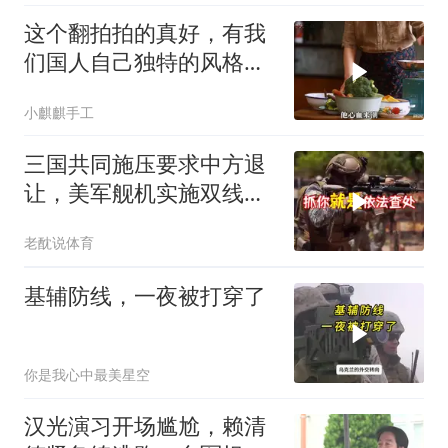
这个翻拍拍的真好，有我
们国人自己独特的风格魅
力
小麒麒手工
三国共同施压要求中方退
让，美军舰机实施双线抵
近，南海被划为禁区，
老酖说体育
轰-6K已挂弹
基辅防线，一夜被打穿了
你是我心中最美星空
汉光演习开场尴尬，赖清