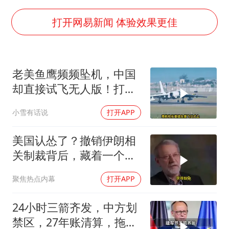
白海豚将正面袭击贯穿浙江
打开网易新闻 体验效果更佳
酒店回应车内过夜被收150元
黄金牛市回来了吗
酒店花洒现排泄物住客索赔遭拒
老美鱼鹰频频坠机，中国
杭州全市有序停课
却直接试飞无人版！打着
乐享全民健身 共筑健康中国
民用旗号暗藏军备底牌
小雪有话说
打开APP
美国认怂了？撤销伊朗相
关制裁背后，藏着一个说
不出口的尴尬
聚焦热点内幕
打开APP
24小时三箭齐发，中方划
禁区，27年账清算，拖船