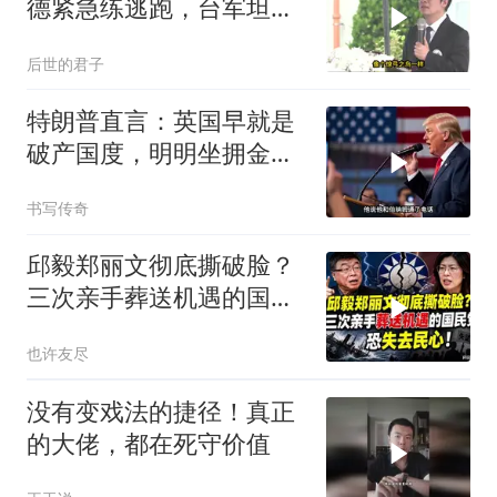
德紧急练逃跑，台军坦克
掉零件
后世的君子
特朗普直言：英国早就是
破产国度，明明坐拥金
山，却偏偏无动于衷
书写传奇
邱毅郑丽文彻底撕破脸？
三次亲手葬送机遇的国民
党，恐失去民心
也许友尽
没有变戏法的捷径！真正
的大佬，都在死守价值