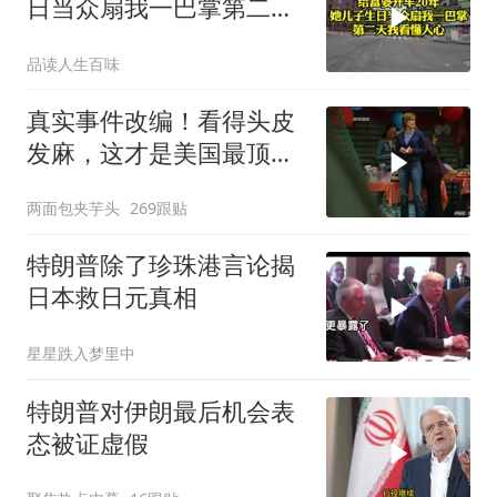
日当众扇我一巴掌第二天
我看懂人心
品读人生百味
真实事件改编！看得头皮
发麻，这才是美国最顶级
刑侦片，全程高能
两面包夹芋头
269跟贴
特朗普除了珍珠港言论揭
日本救日元真相
星星跌入梦里中
特朗普对伊朗最后机会表
态被证虚假