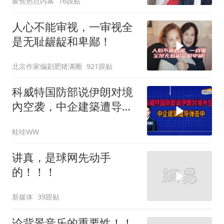
聚焦热点内幕
16跟贴
人心不能审视，一审视全
是无耻龌龊和卑鄙！
北京作家编剧肥猪满圈
921跟贴
科威特国防部说伊朗对境
內空袭，中企建築遭导弹
击中｜介文汲.谢寒冰.张
蛙哇WW
延廷｜辣晚报20260806
讲真，是球网先动手
的！！！
新媒体
39跟贴
论背景音乐的重要性！！