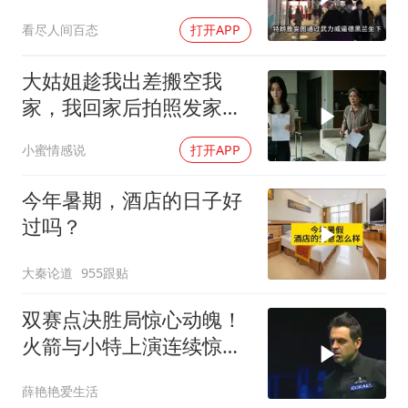
两大判断全部成真
看尽人间百态
打开APP
大姑姐趁我出差搬空我
家，我回家后拍照发家族
群里，她看到后崩溃了
小蜜情感说
打开APP
今年暑期，酒店的日子好
过吗？
大秦论道
955跟贴
双赛点决胜局惊心动魄！
火箭与小特上演连续惊险
反转，结局舒服了
薛艳艳爱生活