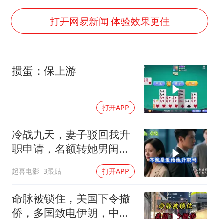
欧阳娜娜窦靖童好搭
“今天得有40℃了吧 为啥还不预警”
打开网易新闻 体验效果更佳
建筑工人不慎坠落身体被3根钢筋刺穿
立秋养生千万避开六大误区
掼蛋：保上游
全国睡眠舒适度地图
夯实基础开新局
打开APP
冷战九天，妻子驳回我升
职申请，名额转她男闺
蜜，我转身办妥1件事
起喜电影
3跟贴
打开APP
命脉被锁住，美国下令撤
侨，多国致电伊朗，中国