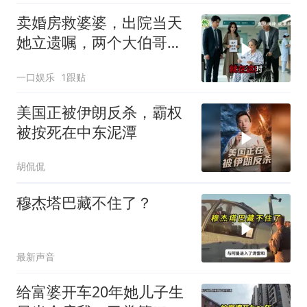
卖婚房救婆婆，出院当天
她立遗嘱，两个大伯哥傻
眼
一口娱乐
1跟贴
美国正被伊朗反杀，霸权
被按死在中东泥潭
胡侃侃
穆杰塔巴藏不住了？
最新声音
给富婆开车20年她儿子生