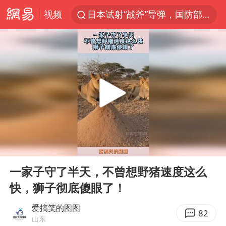
视频
日本试射“战斧”导弹，国防部回应
台风白海豚中心风力增强
广东雷州通报特教老师招聘违规事件
百花奖开幕式
四川宜宾高县4.9级地震致1死
“新疆阿勒泰八月能滑雪”不实
向鹏0-3不敌张本智和
00:00
00:12
我国外贸延续良好增长态势
Play
Ent
full
国防部：中国军队坚决反制任何闹海挑衅图谋
一家子守了半天，不曾想野猪速度这么
快，狮子彻底傻眼了！
女儿为争财产堵门阻挠父亲出殡
今日立秋你咬秋了吗
爱搞笑的图图
82
山东