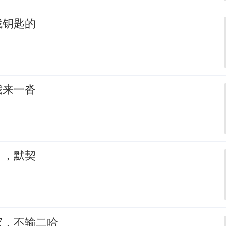
找钥匙的
我来一沓
，，默契
家，不输二哈