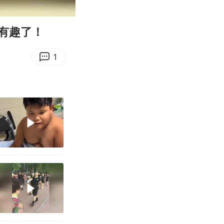
00:10
Enter
fullscreen
有趣了！
1