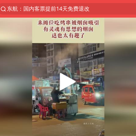
东航：国内客票提前14天免费退改
“电影+”如何激发千亿级消费新活力？
日本试射“战斧”导弹，国防部回应
台风白海豚中心风力增强
广东雷州通报特教老师招聘违规事件
百花奖开幕式
四川宜宾高县4.9级地震致1死
“新疆阿勒泰八月能滑雪”不实
向鹏0-3不敌张本智和
我国外贸延续良好增长态势
国防部：中国军队坚决反制任何闹海挑衅图谋
女儿为争财产堵门阻挠父亲出殡