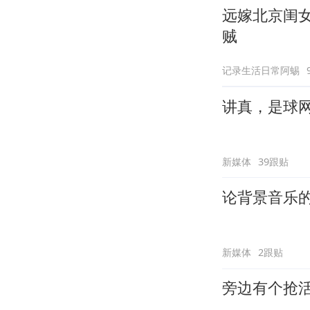
远嫁北京闺
贼
记录生活日常阿蜴
讲真，是球
新媒体
39跟贴
论背景音乐
新媒体
2跟贴
旁边有个抢