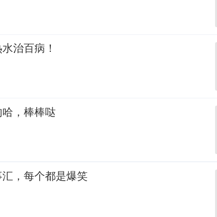
热水治百病！
的哈，棒棒哒
事汇，每个都是爆笑