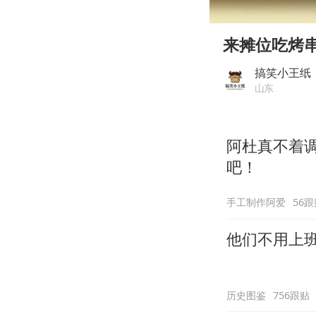
00:00
Play
来摊位吃烤
搞笑小王纸
山东
阿杜真不着
吧！
手工制作阿爱
56跟
他们不用上
历史图鉴
756跟贴