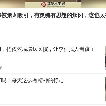
今日立秋你咬秋了吗
串被烟囱吸引，有灵魂有思想的烟囱，这也太
欧阳娜娜窦靖童好搭
“今天得有40℃了吧 为啥还不预警”
建筑工人不慎坠落身体被3根钢筋刺穿
立秋养生千万避开六大误区
调，把依依瑶瑶送医院，让李佳找人看孩子
全国睡眠舒适度地图
夯实基础开新局
贴
班吗？每天这么有精神的行走