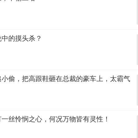
说中的摸头杀？
追小偷，把高跟鞋砸在总裁的豪车上，太霸气
有一丝怜悯之心，何况万物皆有灵性！