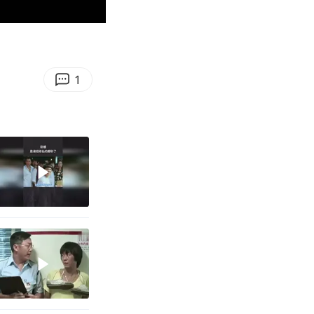
00:21
Enter
fullscreen
1