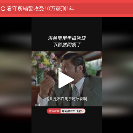
看守所辅警收受10万获刑1年
以“新”破局 首发经济点亮城市消费活力
台风白海豚登陆地点更新
台风白海豚进入48小时警戒线
佛得角门将亮相智利俱乐部主场
陈熠被张本美和连扳三局逆转
多地要求领导干部带头休假
中方回应是否在太平洋海底开采稀土
深圳地面沉降致车辆损坏系谣言
今年已有4位周星驰电影配角去世
郑国霖回应去景区上班被保安拦下