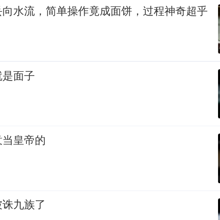
丢向水流，简单操作竟成面饼，过程神奇超乎
就是面子
意当皇帝的
被诛九族了