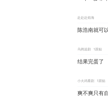
赴赴赴焰海
陈浩南就可
乌鸦追剧
1跟贴
结果完蛋了
小火鸡看剧
1跟贴
爽不爽只有