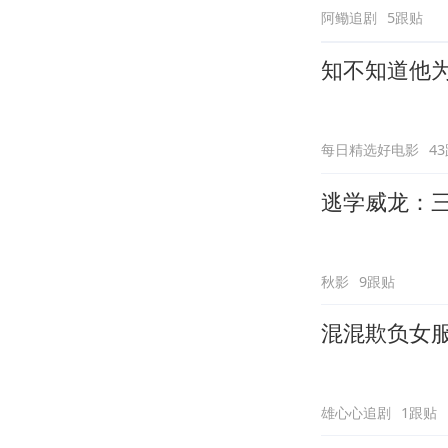
阿鳓追剧
5跟贴
知不知道他
每日精选好电影
4
逃学威龙：
秋影
9跟贴
混混欺负女
雄心心追剧
1跟贴