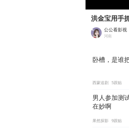
00:00
Play
洪金宝用手
公公看影视
河南
卧槽，是谁
西蒙追剧
5跟贴
男人参加测
在妙啊
果然探影
9跟贴