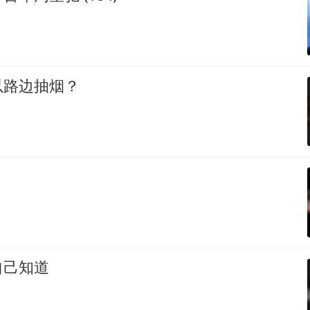
以路边抽烟？
自己知道