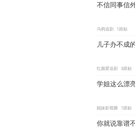
不信同事信
乌鸦追剧
1跟贴
儿子办不成
红颜爱追剧
3跟贴
学姐这么漂
靓妹影视菌
1跟贴
你就说靠谱