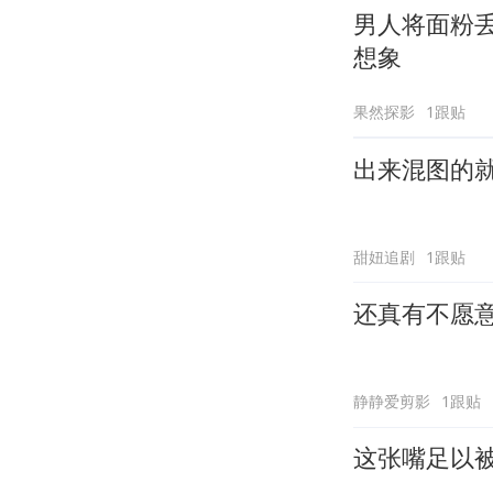
男人将面粉
想象
果然探影
1跟贴
出来混图的
甜妞追剧
1跟贴
还真有不愿
静静爱剪影
1跟贴
这张嘴足以