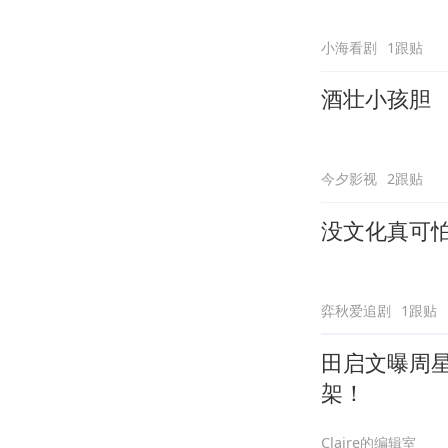
小海看剧
1跟贴
酒壮小孩胆
今夕影视
2跟贴
没文化真可
弈秋爱追剧
1跟贴
田启文曝周
架！
Claire的编辑室