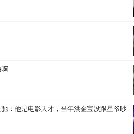
怕啊
星驰：他是电影天才，当年洪金宝没跟星爷吵