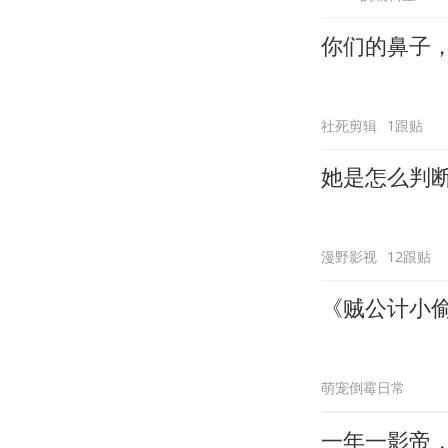
你们的鼻子
社死剪辑
1跟贴
她是怎么判
漫野影视
12跟贴
《贼公计小
萌宠倒霉日常
一年一影帝，百