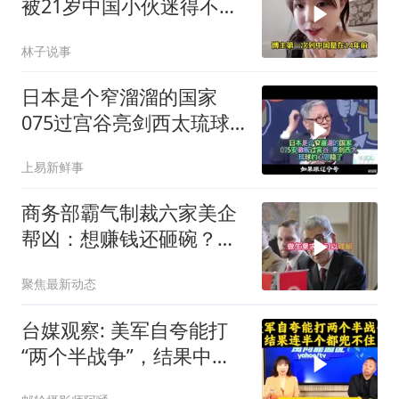
被21岁中国小伙迷得不要
不要的
林子说事
日本是个窄溜溜的国家
075过宫谷亮剑西太琉球
的心思稳了
上易新鲜事
商务部霸气制裁六家美企
帮凶：想赚钱还砸碗？没
门！
聚焦最新动态
台媒观察: 美军自夸能打
“两个半战争”，结果中东
这一仗，连半个都兜不住