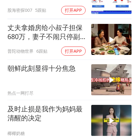
价格”的表现，看穿主力资
股海密探007
5跟贴
打开APP
金真实意图，寻找科学买
卖点
丈夫拿婚房给小叔子担保
680万，妻子不闹只停副
卡，次日手机被打爆
普陀动物世界
6跟贴
打开APP
朝鲜此刻显得十分焦急
热点一网打尽
及时止损是我作为妈妈最
清醒的决定
椰椰奶糖