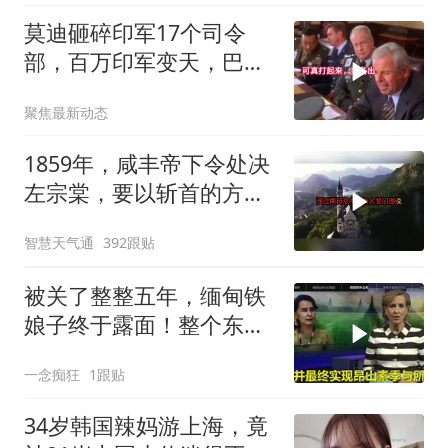
莫迪砸碎印军17个司令
部，百万印军变天，巴铁
同一时间动手了
聚焦最新动态
1859年，咸丰帝下令处决
左宗棠，要以斩首的方式
公开行刑，在那生死攸关
智慧天气通
392跟贴
的关头
被关了整整五年，缅甸铁
娘子终于露面！整个东南
亚都紧张了？
一念痴狂
1跟贴
34岁韩国辣妈游上海，竟