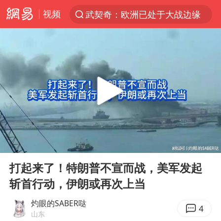
视频
武契奇：欧洲已处于大战边缘
台风“白海豚”登陆 各地各部门全力应对
贾冰私人饭局被偷拍
上海青浦区启动防汛防台Ⅰ级响应
血指纹匹配成功，20年悬案告破！凶手被执行死刑
医疗垃圾做手机壳 这也是谋财害命
辽宁28名务农人员中暑死亡？官方辟谣
00:00
07:46
独闯南太行失联14天的女子已找到
Play
Ent
full
费大厨口号更改 不再宣传小炒肉大王
打起来了！特朗普不宣而战，美军发起
斩首行动，伊朗或再次上当
演员秦焰去世 曾出演《狂飙》
成都多趟列车临时停运
灼眼的SABER哒
4
山东