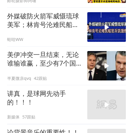
邮轮摄影师阿嗵
外媒破防火箭军威慑琉球
美军；林肯号沦难民船官
兵饥饿炼狱｜介文汲.郭正
蛙哇WW
亮.栗正杰｜辣晚报
20260807
美伊冲突一旦结束，无论
谁输谁赢，至少有7个国
家，恐有亡国之忧
半夏微凉qvq
42跟贴
讲真，是球网先动手
的！！！
新媒体
57跟贴
论背景音乐的重要性！！