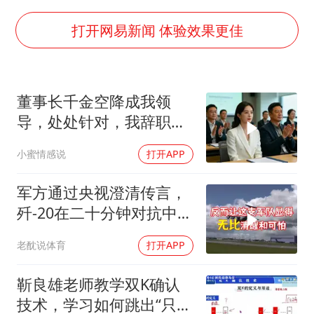
大疆错失宇树
SK海力士回应“或出售重庆工厂”传闻
打开网易新闻 体验效果更佳
部分银行上调存款利率
路虎卫士110 HSE限时降价
董事长千金空降成我领
朱一龙的鼻子怎么了
导，处处针对，我辞职
白海豚突然大拐弯 走出罕见路线
后，3个月公司损失数亿
小蜜情感说
打开APP
货车高速制动失灵 交警护航化险为夷
从科技创新看开局起步的时与势
军方通过央视澄清传言，
歼-20在二十分钟对抗中被
全部摧毁
老酖说体育
打开APP
靳良雄老师教学双K确认
技术，学习如何跳出“只看