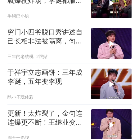
就爆梗炸场，李诞都服
气！
牛锅巴小钒
穷门小四爷脱口秀讲述自
己长相非法被隔离，句句
爆梗！燃爆全场！
三年的老核桃
2跟贴
于祥宇立志画饼：三年成
李诞，五年变李现
酷小子玩体彩
更新！太炸裂了，金句连
连爆更不断！王继业变业
继王！！
周哥一影视