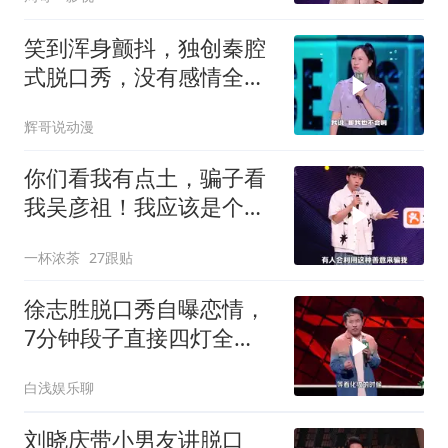
笑到浑身颤抖，独创秦腔
式脱口秀，没有感情全是
技巧！
辉哥说动漫
你们看我有点土，骗子看
我吴彦祖！我应该是个大
帅哥#侯智元
一杯浓茶
27跟贴
徐志胜脱口秀自曝恋情，
7分钟段子直接四灯全
爆，谢娜笑到颤抖
白浅娱乐聊
刘晓庆带小男友讲脱口