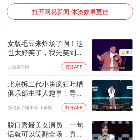
江苏发布台风蓝色预警
打开网易新闻 体验效果更佳
国防部：坚决反制任何闹海挑衅图谋
李云泽严重违纪违法
王力宏演唱会黄牛带观众藏匿被查获
女版毛豆来炸场了啊！这
国防部回应日本试射“战斧”导弹
也太好笑了，我先笑到肚
陕西省委书记赶赴柞水县杏坪镇
子疼！
白浅娱乐聊
打开APP
女孩摆摊卖菌子时收到北大通知书
北京拆二代小块疯狂吐槽
改名后的“青海拉面”店
俱乐部主理人趣事，导师
东方之约 相约未来
笑到肚子疼！
茶喝多了睡不着
6跟贴
打开APP
脱口秀最美女演员，一句
话就可以笑翻全场，真是