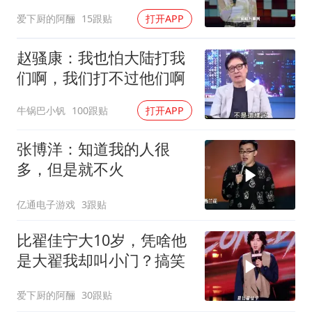
有颜又有才[赞]
爱下厨的阿酾
15跟贴
打开APP
赵骚康：我也怕大陆打我
们啊，我们打不过他们啊
牛锅巴小钒
100跟贴
打开APP
张博洋：知道我的人很
多，但是就不火
亿通电子游戏
3跟贴
比翟佳宁大10岁，凭啥他
是大翟我却叫小门？搞笑
爱下厨的阿酾
30跟贴