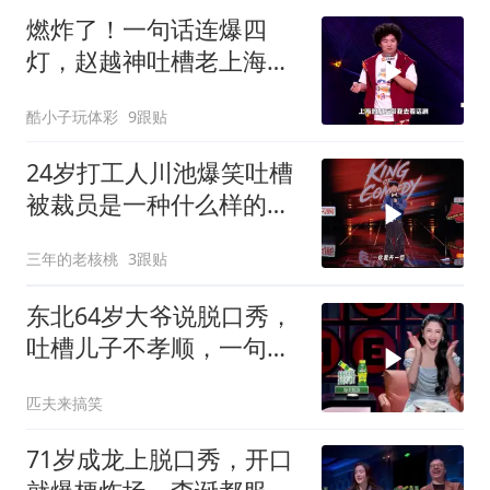
燃炸了！一句话连爆四
灯，赵越神吐槽老上海人
咖啡泡饭，句句爆梗从头
酷小子玩体彩
9跟贴
笑到尾！
24岁打工人川池爆笑吐槽
被裁员是一种什么样的体
验
三年的老核桃
3跟贴
东北64岁大爷说脱口秀，
吐槽儿子不孝顺，一句话
连爆四灯
匹夫来搞笑
71岁成龙上脱口秀，开口