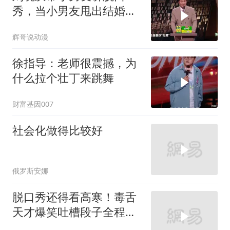
秀，当小男友甩出结婚
证，全场惊呆丨主咖
辉哥说动漫
徐指导：老师很震撼，为
什么拉个壮丁来跳舞
财富基因007
社会化做得比较好
俄罗斯安娜
脱口秀还得看高寒！毒舌
天才爆笑吐槽段子全程笑
点满天飞！