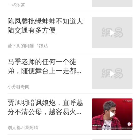
一杯浓茶
陈凤馨批绿蛙蛙不知道大
陆交通有多方便
爱下厨的阿酾
1跟贴
马季老师的任何一个徒
弟，随便舞台上一走都得
是相声艺术家[赞]
小芳聊奇闻
贾旭明暗讽娘炮，直呼越
分不清公母，越容易火
啊！
别人都叫我阿腈