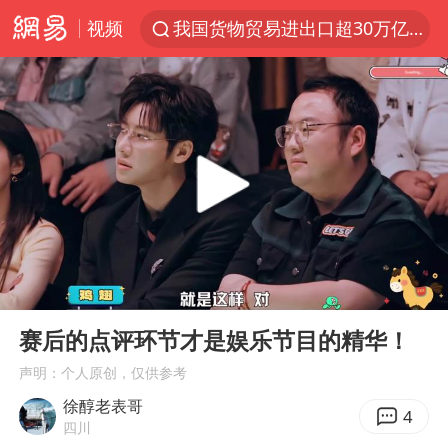
视频
我国货物贸易进出口超30万亿元
佛山通报笔试前13被淘汰后5名进体检
上半年我国机械工业经济运行稳中有进
实测秋天第一杯奶茶
泰国枪击案凶手先杀祖父母后行凶
四川宜宾市高县发生4.9级地震
台风“白海豚”体型变大！环流面积接近13个浙江那么大
00:00
02:16
泰国校园枪击案死亡人数升至7人
Play
Ent
full
东航新规：提前14天可免费退改签
赛后的点评环节才是娱乐节目的精华！
河南回应撤回领导带薪错峰休假通知
声明：个人原创，仅供参考
徐醇老表哥
汪峰阻止14岁女儿买大牌
4
四川