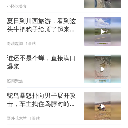
小怪吃美食
夏日到川西旅游，看到这
头牛把狍子给顶了起来，
网友：各自都不知道自己
奇观趣闻
1跟贴
的实力
谁还不是个蝉，直接满口
爆浆
鉴闻聚焦
鸵鸟暴怒扑向男子展开攻
击，车主拽住鸟脖对峙，
厉声喝止将其赶跑
野外花木兰
1跟贴