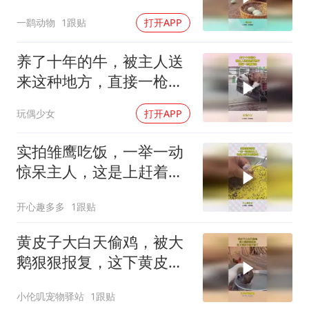
想不到
一鹞动物
1跟贴
打开APP
养了十年的牛，被主人送
来这种地方，直接一枪被
解决
玩偶少女
打开APP
实拍雏鹰吃饭，一举一动
惊呆主人，这是上赶着去
投胎吗！
开心趣多多
1跟贴
黄皮子大白天偷鸡，被大
鹅狠狠报复，这下黄皮子
跑不掉了
小伦叽宠物驿站
1跟贴