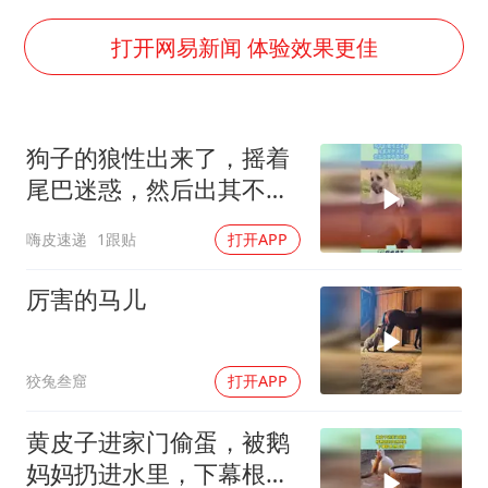
上门女婿出轨女邻居多年被判重婚罪
构建更高水平的全民健身公共服务体系
打开网易新闻 体验效果更佳
韩军前线部队连曝丑闻
云南一男子胃中取出180颗铁钉
狗子的狼性出来了，摇着
曹颖儿子首次演长剧
尾巴迷惑，然后出其不备
以军士兵把枪口对准中国记者
攻击！
嗨皮速递
1跟贴
打开APP
奋力开创中国式现代化建设新局面
厉害的马儿
狡兔叁窟
打开APP
黄皮子进家门偷蛋，被鹅
妈妈扔进水里，下幕根本