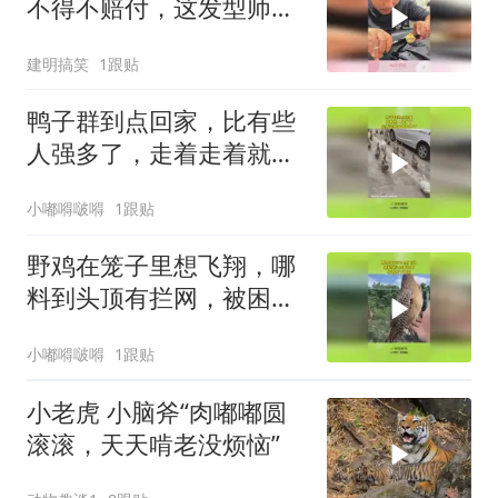
不得不赔付，这发型师情
绪真稳定
建明搞笑
1跟贴
鸭子群到点回家，比有些
人强多了，走着走着就跑
国外了！
小嘟嘚啵嘚
1跟贴
野鸡在笼子里想飞翔，哪
料到头顶有拦网，被困住
下不来！
小嘟嘚啵嘚
1跟贴
小老虎 小脑斧“肉嘟嘟圆
滚滚，天天啃老没烦恼”