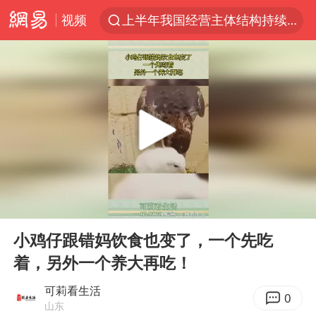
视频
上半年我国经营主体结构持续优化
杭州机场已取消航班388架次
浙江省委书记：该停下的坚决停下来
中国籍豪华游艇富商之子在泰国被杀
白海豚北上或致京津冀暴雨
广西公开征集涉黑涉恶犯罪线索
看完所有石窟需2000元？景区回应
00:00
00:11
上海中心千吨“镇楼神器”摆动明显
Play
Ent
full
新疆一婚礼线上邀请引热议
小鸡仔跟错妈饮食也变了，一个先吃
着，另外一个养大再吃！
世界第1特鲁姆普斯诺克中国赛一轮游
国足U17与阿森纳决赛取消 并列冠军
可莉看生活
0
山东