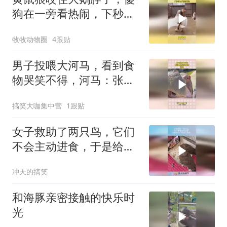
狗在一旁看热闹，下秒根
本不敢睁开眼
牧牧动物圈
4跟贴
男子投喂大河马，看到食
物哭笑不得，河马：张半
天也没给啊！
搞笑大咖集中营
1跟贴
女子救助了两只鸟，它们
不会主动进食，于是给它
们安排了网课！
冲天的搞笑
和海豚亲密接触的快乐时
光