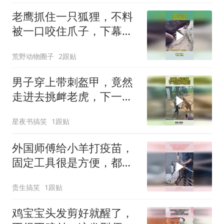
老鹰抓住一只狐狸，不料
被一口咬住爪子，下幕老
鹰想跑也晚了
荒野动物圈子
2跟贴
男子穿上带刺盔甲，竟然
走进去挑衅老虎，下一幕
根本不敢睁眼
星夜书搞笑
1跟贴
外国师傅给小羊打疫苗，
固定工具很是方便，都是
经验所得！
贵生搞笑
1跟贴
鸡宝宝头发剪好就醒了，