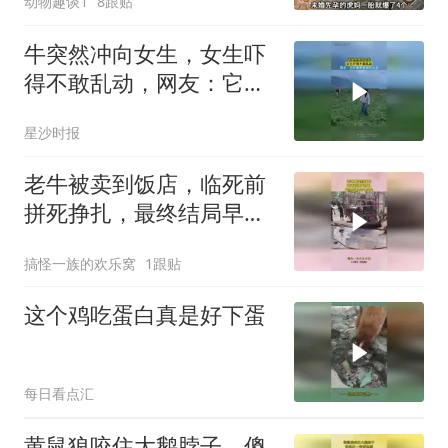
动物趣谈1
8跟贴
牛突然冲向女生，女生吓
得不敢乱动，网友：它好
像是要跟你玩耍
星沙时报
老牛被卖到饭店，临死前
拼死挣扎，最终结局早已
注定！
搞怪一族的欢乐窝
1跟贴
这个鸡吃蛋白真是好下蛋
每日看点汇
黄鼠狼咬住大鹅脖子，傻