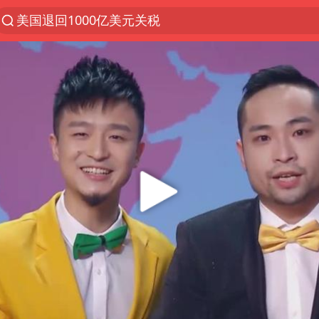
美国退回1000亿美元关税
李亚鹏向地铁吐血女孩捐99999元
被泰航拒载中国乘客：免费改签没兑现
逃犯看演唱会 刚出地铁就被逮住
弹药库存告急 美军补货难
台风白海豚或在华东沿海登陆
《Monica》填词人黎彼得去世
38岁山东财大教授刘海明逝世
因凡蒂诺首次公开道歉
FIFA官方支持因凡蒂诺
陕西柞水遭遇暴雨五千余户群众转移