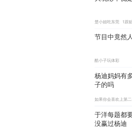
楚小姐吃东莞
1跟
节目中竟然
酷小子玩体彩
杨迪妈妈有
子的吗
如果你会喜欢上第二
于洋每题都
没赢过杨迪