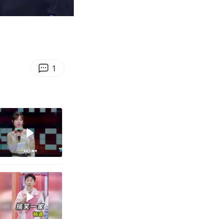
07:36
Enter
fullscreen
1