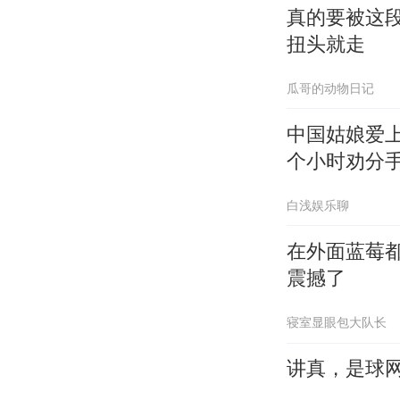
真的要被这
扭头就走
瓜哥的动物日记
中国姑娘爱
个小时劝分
白浅娱乐聊
在外面蓝莓
震撼了
寝室显眼包大队长
讲真，是球