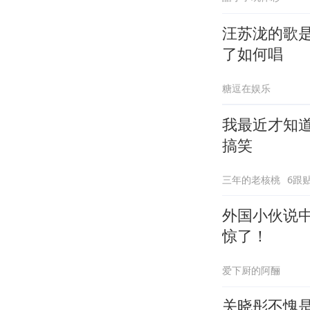
汪苏泷的歌
了如何唱
糖逗在娱乐
我最近才知道
搞笑
三年的老核桃
6跟
外国小伙说
惊了！
爱下厨的阿酾
关晓彤不愧