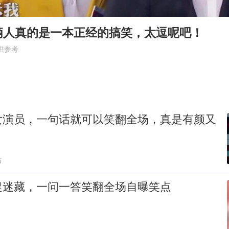
人贩子“梅姨”真名谢家梅
如何把百年大党建设得更加坚强有力
俩人真的是一本正经的搞笑，太逗呢吧！
被妻子举报丈夫与情人一审获刑1年
供参考
多专业取消艺考 文化工作者要有文化
22岁女生南太行山失联已超十天
总书记关心百姓身边这些民生大事
女演员，一句话就可以笑翻全场，真是有颜又
贴
捉迷藏，一问一答笑翻全场自曝笑点