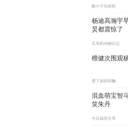
酷小子玩体彩
杨迪高瀚宇
炅都震惊了
瓜哥的动物日记
檀健次围观
爱下厨的阿酾
混血萌宝智
笑朱丹
今日搞笑分享