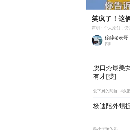
00:00
Play
笑疯了！这
声明：个人原创，仅
徐醇老表哥
四川
脱口秀最美
有才[赞]
爱下厨的阿酾
4跟
杨迪陪外甥
酷小子玩体彩