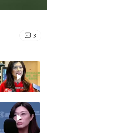
00:25
Enter
fullscreen
3