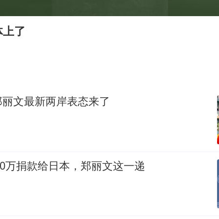
公司“上四休三”但要降薪1000元
河南某医院2.33亿工程串标案细节披露
体上了
男子杀人后逃进深山21年活得像野人
“空调24小时开着更省电”不实
立秋的仪式感
OpenAI为免费用户升级GPT-5.6 Luna
郑丽文最新两岸表态来了
“中国蔬菜之乡”最高温达41.8℃
如何把百年大党建设得更加坚强有力？
100万捐款给日本，郑丽文这一递