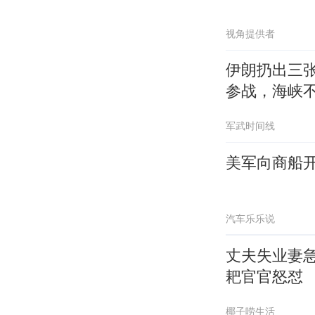
视角提供者
伊朗扔出三
参战，海峡
军武时间线
美军向商船
汽车乐乐说
丈夫失业妻
耙官官怒怼
椰子唠生活