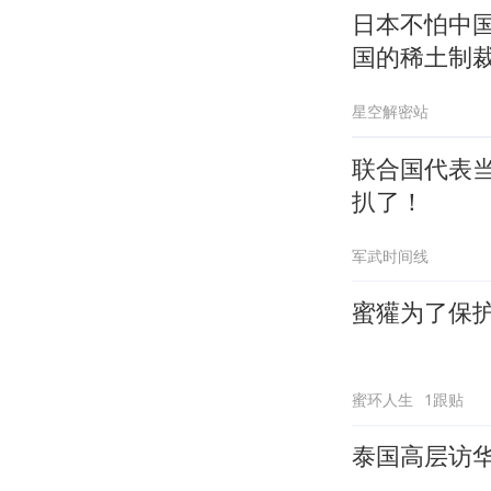
日本不怕中
国的稀土制
星空解密站
联合国代表
扒了！
军武时间线
蜜獾为了保
蜜环人生
1跟贴
泰国高层访