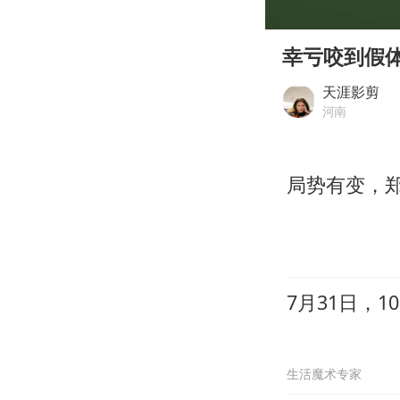
00:00
Play
幸亏咬到假
天涯影剪
河南
局势有变，
7月31日，
生活魔术专家