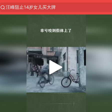
汪峰阻止14岁女儿买大牌
夜幕落下 运动上场
朱雨玲晋级WTT横滨冠军赛女单八强
27岁女子组织卖淫集团被悬赏通缉
美国将对多晶硅衍生品加征15%关税
官方通报教师招聘笔试前13名被淘汰
泰国校园枪击案死亡人数升至7人
女孩摆摊卖菌子时收到北大通知书
改名后的“青海拉面”店
女子开一天一夜空调后二氧化碳中毒
泰高官回应中国人在泰遭歧视：全面调查