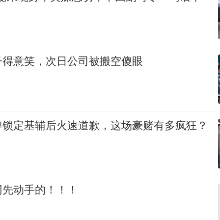
子得意笑，次日公司被搬空傻眼
弹锁定基辅后火速道歉，这场豪赌有多疯狂？
网先动手的！！！