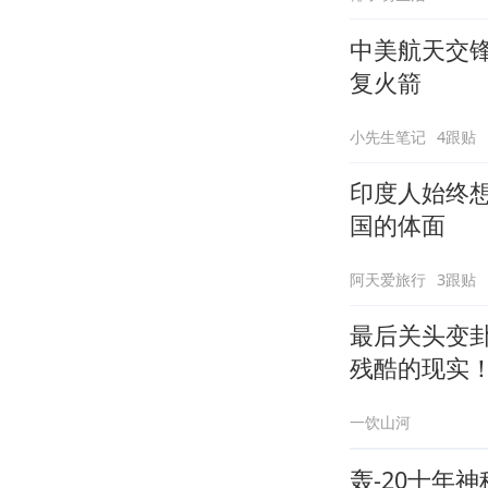
中美航天交
复火箭
小先生笔记
4跟贴
印度人始终
国的体面
阿天爱旅行
3跟贴
最后关头变
残酷的现实
一饮山河
轰-20十年