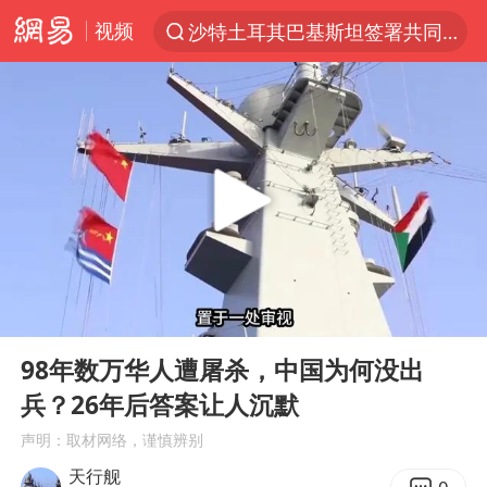
视频
沙特土耳其巴基斯坦签署共同防务协议
“电影+”如何激发千亿级消费新活力？
泉州市委书记张毅恭被查
台风白海豚已进入24小时警戒线
全球首个长时储能一体化产业园量产
上海：台风白海豚或将带来龙卷风
四川宜宾市高县4.9级地震致1人死亡
00:00
09:01
名创优品回应女子吐槽内裤质量差
Play
Ent
full
中巨芯：上半年归母净利润1405.77万元
98年数万华人遭屠杀，中国为何没出
兵？26年后答案让人沉默
中国女篮70-67险胜尼日利亚女篮
声明：取材网络，谨慎辨别
U17国足点球大战淘汰河床晋级决赛
天行舰