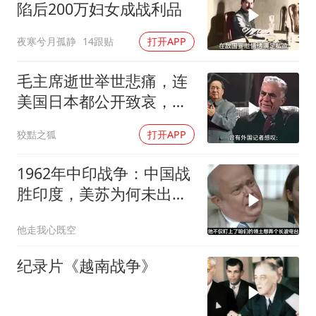
陷后200万妇女成战利品
夜寒兮月孤静
14跟贴
打开APP
毛主席逝世举世悲痛，连
美国日本都公开致哀，唯
独苏联冷眼旁观？
狡黠之狐
打开APP
1962年中印战争：中国战
胜印度，美苏为何未出兵
相助
他走我心既空
纪录片《越南战争》