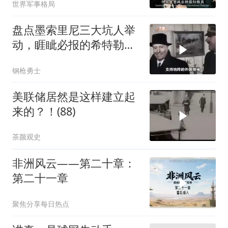
世界军事格局
盘点墨索里尼三大坑人举
动，睚眦必报的希特勒，
为何十分忠诚？
钢枪勇士
美联储居然是这样建立起
来的？！(88)
茶颜观史
非洲风云——第二十章：
第二十一章
聚焦分享每日热点