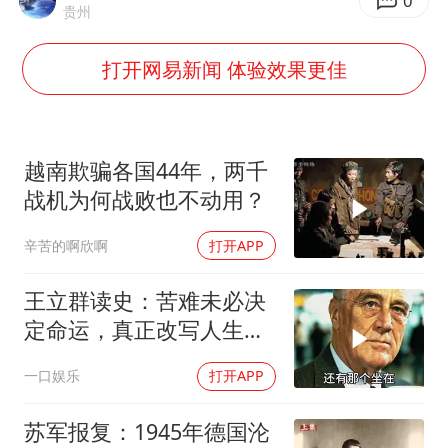
国防部：中国军队坚决反制任何闹海挑衅图谋
0
贵州
我国外贸延续良好增长态势
打开网易新闻 体验效果更佳
“新疆阿勒泰八月能滑雪”不实
日本试射“战斧”导弹，国防部回应
胡彦斌韩磊 谁帮谁
越南欺骗各国44年，两千
胡彦斌获《歌手2026》歌王
战机为何战败也不动用？
秋天的第一杯奶茶到底有多火
辛苦的啊欣啊
打开APP
夯实基础开新局
王立群读史：苦难未必决
定命运，真正改写人生的
究竟是什么？
一口娱乐
打开APP
苏军报复：1945年德国沦