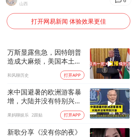
6
国防部：中国军队坚决反制任何闹海挑衅图谋
山西
我国外贸延续良好增长态势
打开网易新闻 体验效果更佳
“新疆阿勒泰八月能滑雪”不实
日本试射“战斧”导弹，国防部回应
胡彦斌韩磊 谁帮谁
万斯显露焦急，因特朗普
造成大麻烦，美国本土有
胡彦斌获《歌手2026》歌王
受袭可能
秋天的第一杯奶茶到底有多火
和风聊历史
打开APP
夯实基础开新局
来中国避暑的欧洲游客暴
增，大陆并没有特别兴
奋！介文汲
果妈聊娱乐
2跟贴
打开APP
新歌分享《没有你的夜》