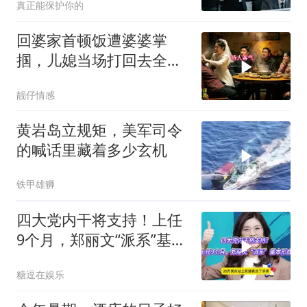
真正能保护你的
回婆家首顿饭遭婆婆掌
掴，儿媳当场打回去全家
惊呆
靓仔情感
黄岩岛立规矩，美军司令
的喊话里藏着多少玄机
铁甲雄狮
四大党内干将支持！上任
9个月，郑丽文“派系”基本
形成
糖逗在娱乐