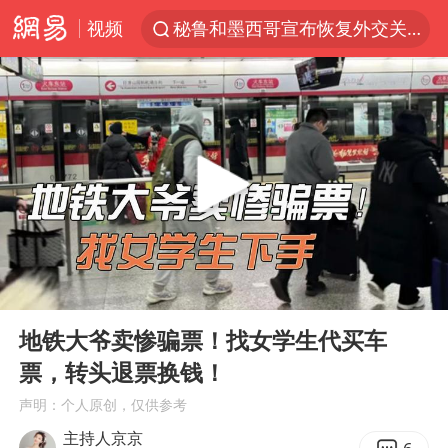
秘鲁和墨西哥宣布恢复外交关系
视频
沙特土耳其巴基斯坦签署共同防务协议
“电影+”如何激发千亿级消费新活力？
泉州市委书记张毅恭被查
台风白海豚已进入24小时警戒线
全球首个长时储能一体化产业园量产
上海：台风白海豚或将带来龙卷风
四川宜宾市高县4.9级地震致1人死亡
00:00
02:14
名创优品回应女子吐槽内裤质量差
Play
Ent
full
地铁大爷卖惨骗票！找女学生代买车
中巨芯：上半年归母净利润1405.77万元
票，转头退票换钱！
中国女篮70-67险胜尼日利亚女篮
声明：个人原创，仅供参考
U17国足点球大战淘汰河床晋级决赛
主持人京京