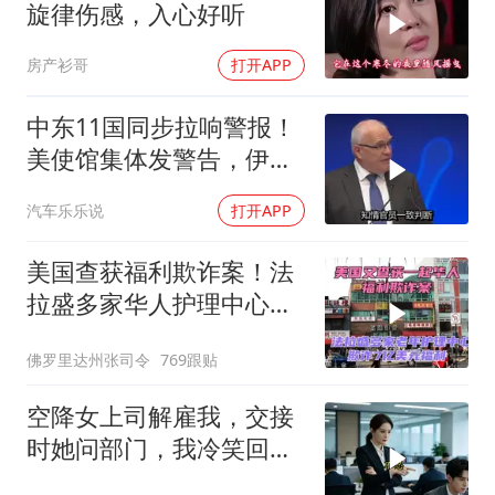
旋律伤感，入心好听
房产衫哥
打开APP
中东11国同步拉响警报！
美使馆集体发警告，伊朗
导弹刚袭美军基地
汽车乐乐说
打开APP
美国查获福利欺诈案！法
拉盛多家华人护理中心欺
诈7亿美元福利！
佛罗里达州张司令
769跟贴
空降女上司解雇我，交接
时她问部门，我冷笑回
答：明天