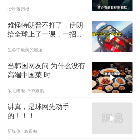
记：一生用兵之耻
盼叶落归根
难怪特朗普不打了，伊朗
给全球上了一课，一招吃
定美国，迎来转折
生命中最美的邂逅
当韩国网友问 为什么没有
高端中国菜 时
呆毛隆隆
505跟贴
讲真，是球网先动手
的！！！
新媒体
39跟贴