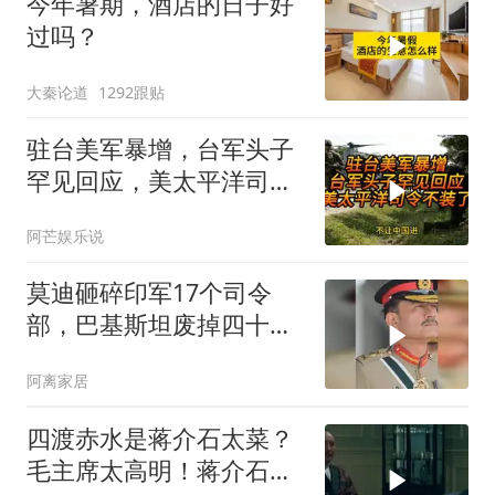
今年暑期，酒店的日子好
过吗？
大秦论道
1292跟贴
驻台美军暴增，台军头子
罕见回应，美太平洋司令
不装了！
阿芒娱乐说
莫迪砸碎印军17个司令
部，巴基斯坦废掉四十年
旧制，南亚两个死敌同时
阿离家居
变天
四渡赤水是蒋介石太菜？
毛主席太高明！蒋介石日