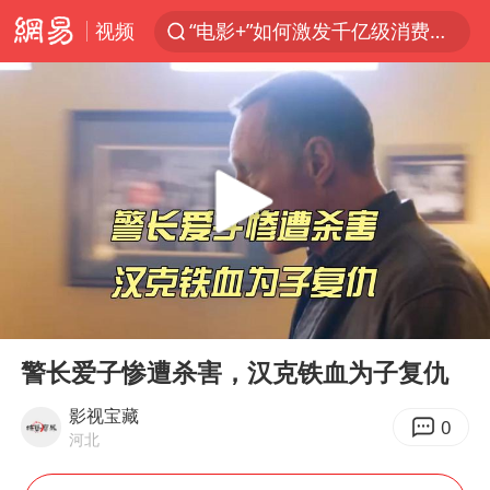
视频
“电影+”如何激发千亿级消费新活力？
台风白海豚已进入24小时警戒线
全球首个长时储能一体化产业园量产
名创优品回应女子吐槽内裤质量差
中巨芯：上半年归母净利润1405.77万元
四川宜宾市高县4.9级地震致1人死亡
中国女篮70-67险胜尼日利亚女篮
00:00
02:33
上海：台风白海豚或将带来龙卷风
Play
Ent
full
U17国足点球大战淘汰河床晋级决赛
警长爱子惨遭杀害，汉克铁血为子复仇
秋天的第一杯奶茶到底有多火
影视宝藏
0
河北
国防部：中国军队坚决反制任何闹海挑衅图谋