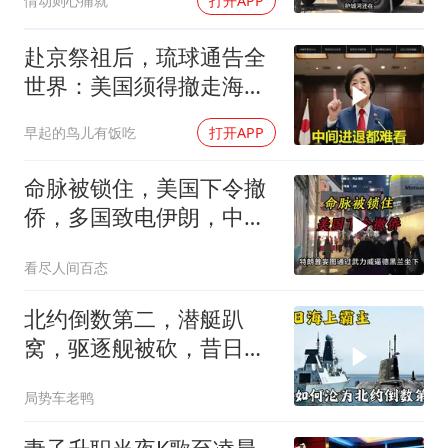
情动则心痛就
打开APP
赴京祭祖后，琉球通告全
世界：美国须得撤走海马
斯，日本陷入被动
早起的鸟儿有饭吃
打开APP
命脉被锁住，美国下令撤
侨，多国致电伊朗，中国
两大判断全部成真
看尽人间百态
北约倒数第二，潜艇趴
窝，驱逐舰被砍，昔日的
皇家海军怎么了？
局势车老鸭