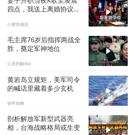
妻子升职当夜K歌至凌晨
四点，我送上离婚协议果
盘，隔天她拦在公司门
小蜜情感说
口：我们谈谈
毛主席76岁后指挥两战全
胜，奠定军神地位
心灵的触动a
黄岩岛立规矩，美军司令
的喊话里藏着多少玄机
铁甲雄狮
剖析解放军新型武器亮
相，台海战略格局或生变