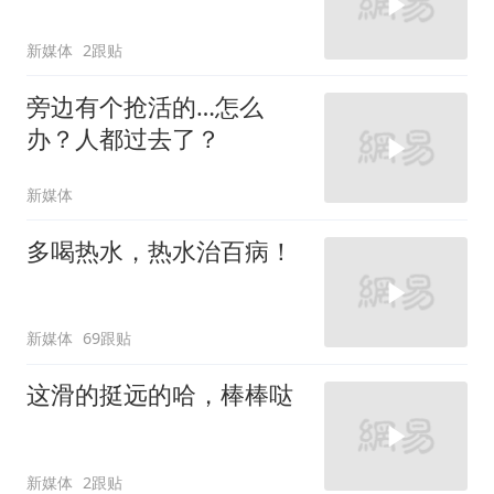
新媒体
2跟贴
旁边有个抢活的…怎么
办？人都过去了？
新媒体
多喝热水，热水治百病！
新媒体
69跟贴
这滑的挺远的哈，棒棒哒
新媒体
2跟贴