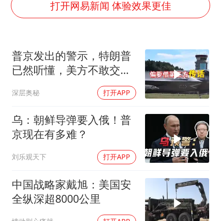
百花奖开幕式
打开网易新闻 体验效果更佳
国乒男单横滨冠军赛全军覆没
胡彦斌获《歌手2026》歌王
普京发出的警示，特朗普
东航：国内客票提前14天免费退改
已然听懂，美方不敢交出
38岁演员求职万岁山NPC成功
乌方最需之物
深层奥秘
打开APP
“今天得有40℃了吧 为啥还不预警”
夯实基础开新局
乌：朝鲜导弹要入俄！普
京现在有多难？
刘乐观天下
打开APP
中国战略家戴旭：美国安
全纵深超8000公里