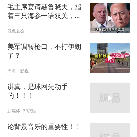
毛主席宴请赫鲁晓夫，指
着三只海参一语双关，赫
鲁晓夫听完直冒汗
浅色夏么
美军调转枪口，不打伊朗
了？
周哥一影视
讲真，是球网先动手
的！！！
新媒体
39跟贴
论背景音乐的重要性！！