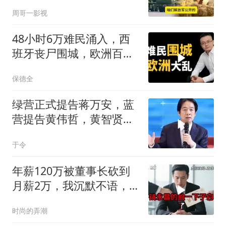
周哥一影视
48小时6万难民涌入，西
班牙丧尸围城，欧洲百年
霸权终极反噬！
保德全
绿营正式提告蒋万安，蓝
营提告黄伟哲，黄智贤不
装了？
于令
年薪120万被董事长砍到
月薪2万，我沉默不语，
当天竞品出12倍薪资挖走
时尚的弄潮
我